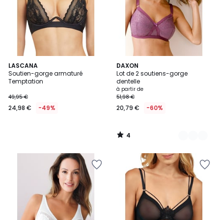
4
LASCANA
3
DAXON
/
Soutien-gorge armaturé
Lot de 2 soutiens-gorge
Couleurs
5
Temptation
dentelle
à partir de
49,95 €
51,98 €
24,98 €
-49%
20,79 €
-60%
4
/
5