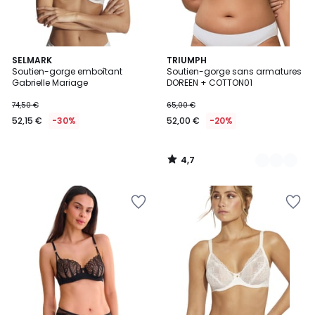
4,7
SELMARK
3
TRIUMPH
/ 5
Soutien-gorge emboîtant
Soutien-gorge sans armatures
Couleurs
Gabrielle Mariage
DOREEN + COTTON01
74,50 €
65,00 €
52,15 €
-30%
52,00 €
-20%
4,7
/
5