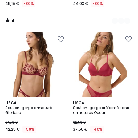
45,15 €
-30%
44,03 €
-30%
4
/
5
2
LISCA
2
LISCA
Soutien-gorge armaturé
Soutien-gorge préformé sans
Couleurs
Couleurs
Gloriosa
armatures Ocean
84,50 €
62,50 €
42,25 €
-50%
37,50 €
-40%