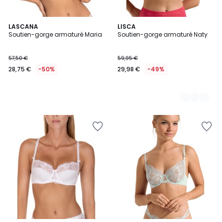
LASCANA
2
LISCA
Soutien-gorge armaturé Maria
Soutien-gorge armaturé Naty
Couleurs
57,50 €
59,95 €
28,75 €
-50%
29,98 €
-49%