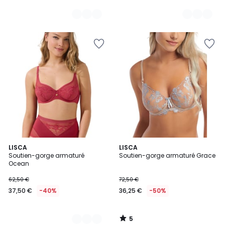
5
2
LISCA
LISCA
/
Soutien-gorge armaturé
Soutien-gorge armaturé Grace
Couleurs
5
Ocean
62,50 €
72,50 €
37,50 €
-40%
36,25 €
-50%
5
/