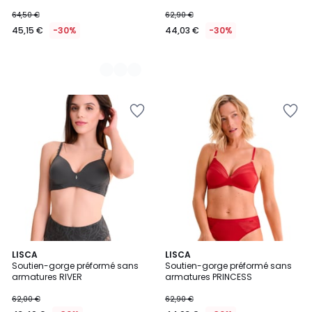
64,50 €
62,90 €
45,15 €
-30%
44,03 €
-30%
2
LISCA
LISCA
Soutien-gorge préformé sans
Soutien-gorge préformé sans
Couleurs
armatures RIVER
armatures PRINCESS
62,00 €
62,90 €