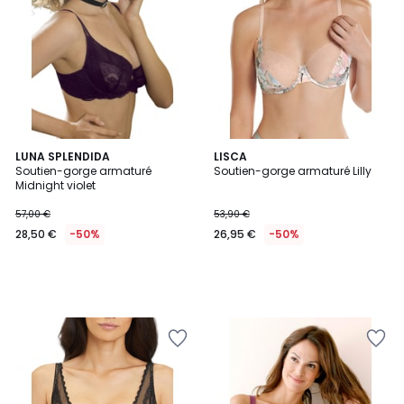
LUNA SPLENDIDA
LISCA
Soutien-gorge armaturé
Soutien-gorge armaturé Lilly
Midnight violet
57,00 €
53,90 €
28,50 €
-50%
26,95 €
-50%