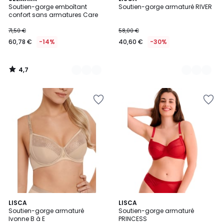
/ 5
Soutien-gorge emboîtant
Soutien-gorge armaturé RIVER
Couleurs
Couleurs
confort sans armatures Care
71,50 €
58,00 €
60,78 €
-14%
40,60 €
-30%
4,7
/
5
2
LISCA
LISCA
Soutien-gorge armaturé
Soutien-gorge armaturé
Couleurs
Ivonne B à E
PRINCESS