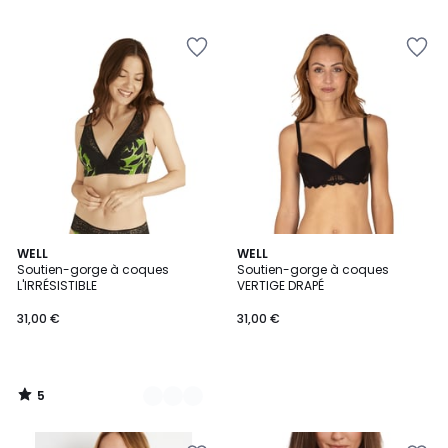
5
5
7
WELL
WELL
/
Soutien-gorge à coques
Soutien-gorge à coques
Couleurs
5
L'IRRÉSISTIBLE
VERTIGE DRAPÉ
31,00 €
31,00 €
5
/
5