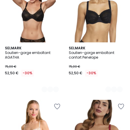
3
SELMARK
3
SELMARK
Soutien-gorge emboîtant
Soutien-gorge emboîtant
Couleurs
Couleurs
AGATHA
confort Penelope
75,00 €
75,00 €
52,50 €
-30%
52,50 €
-30%