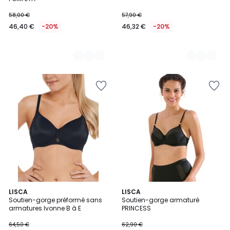
58,00 €
57,90 €
46,40 €
-20%
46,32 €
-20%
4
LISCA
2
LISCA
/
Soutien-gorge préformé sans
Soutien-gorge armaturé
Couleurs
5
armatures Ivonne B à E
PRINCESS
64,50 €
62,90 €