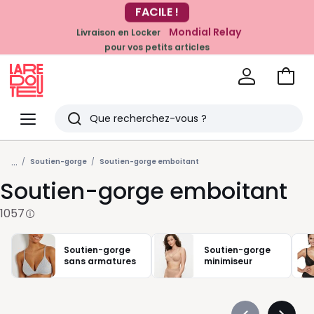
Mondial Relay
Livraison en Locker
EN CE MOMENT
pour vos petits articles
-20% dès 39€*
sur la mode
Voir
mon
La
panie
Redoute
Menu
Rechercher
Derniers
...
articles
Soutien-gorge
Soutien-gorge emboitant
Soutien-gorge emboitant
vus
1057
Soutien-gorge
Soutien-gorge
sans armatures
minimiseur