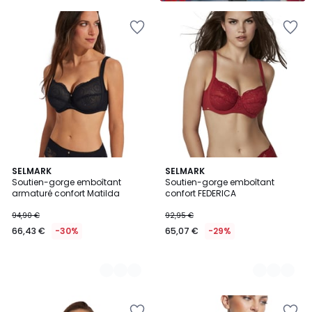
4
SELMARK
3
SELMARK
Soutien-gorge emboîtant
Soutien-gorge emboîtant
Couleurs
Couleurs
armaturé confort Matilda
confort FEDERICA
94,90 €
92,95 €
66,43 €
-30%
65,07 €
-29%