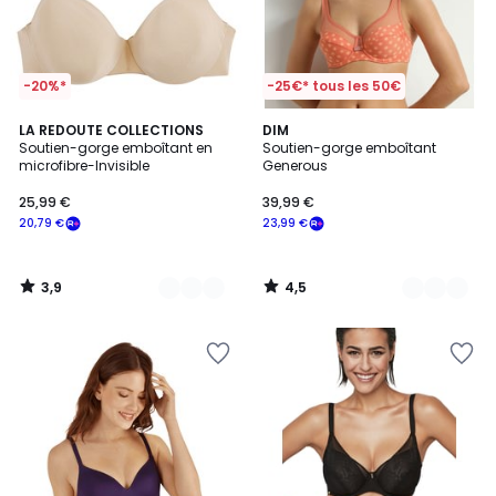
-20%*
-25€* tous les 50€
3,9
4,5
3
LA REDOUTE COLLECTIONS
3
DIM
/ 5
/ 5
Soutien-gorge emboîtant en
Soutien-gorge emboîtant
Couleurs
Couleurs
microfibre-Invisible
Generous
25,99 €
39,99 €
20,79 €
23,99 €
3,9
4,5
/
/
5
5