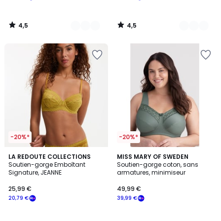
à
notre
4,5
4,5
programme
/
/
5
5
pour
payer
à
la
place
15,99
€.
-20%*
-20%*
4,4
4,5
5
LA REDOUTE COLLECTIONS
10
MISS MARY OF SWEDEN
/ 5
/ 5
Soutien-gorge Emboîtant
Soutien-gorge coton, sans
Couleurs
Couleurs
Signature, JEANNE
armatures, minimiseur
25,99 €
49,99 €
20,79 €
39,99 €