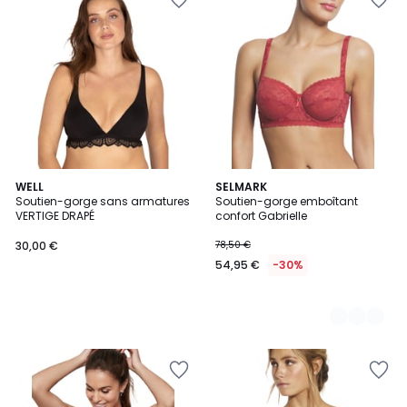
WELL
5
SELMARK
Soutien-gorge sans armatures
Soutien-gorge emboîtant
Couleurs
VERTIGE DRAPÉ
confort Gabrielle
30,00 €
78,50 €
54,95 €
-30%