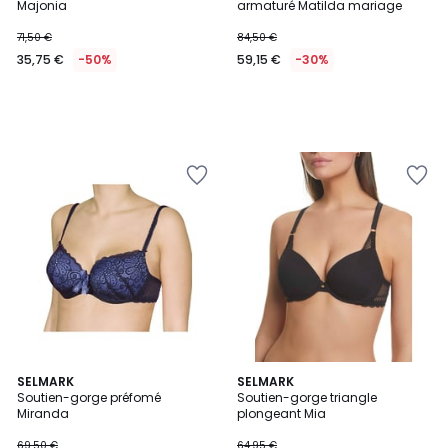
Majonia
armaturé Matilda mariage
71,50 €
84,50 €
35,75 €
-50%
59,15 €
-30%
SELMARK
2
SELMARK
Soutien-gorge préfomé
Soutien-gorge triangle
Couleurs
Miranda
plongeant Mia
69,50 €
64,95 €