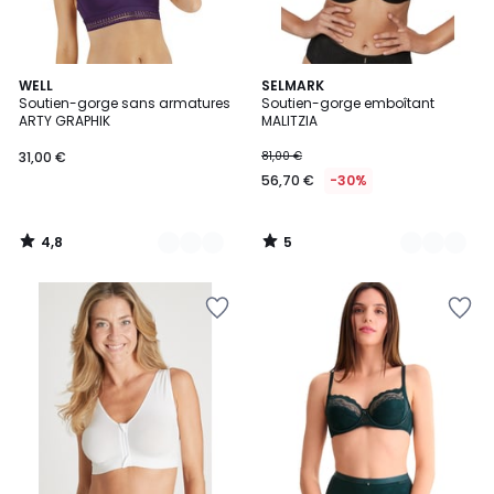
4,8
5
4
WELL
5
SELMARK
/ 5
/
Soutien-gorge sans armatures
Soutien-gorge emboîtant
Couleurs
Couleurs
5
ARTY GRAPHIK
MALITZIA
31,00 €
81,00 €
56,70 €
-30%
4,8
5
/
/
5
5