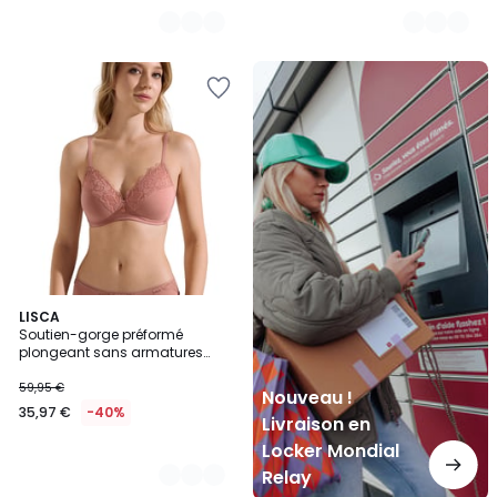
Nouveau
!
Livraison
en
Locker
Mondial
Relay
2
LISCA
Soutien-gorge préformé
Couleurs
plongeant sans armatures
Nina
59,95 €
Nouveau !
35,97 €
-40%
Livraison en
Locker Mondial
Relay