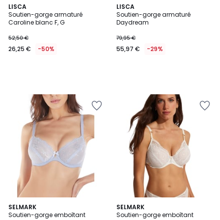
LISCA
LISCA
Soutien-gorge armaturé
Soutien-gorge armaturé
Caroline blanc F, G
Daydream
52,50 €
79,95 €
26,25 €
-50%
55,97 €
-29%
SELMARK
SELMARK
Soutien-gorge emboîtant
Soutien-gorge emboîtant