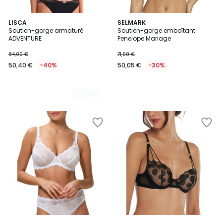
2
LISCA
SELMARK
Soutien-gorge armaturé
Soutien-gorge emboîtant
Couleurs
ADVENTURE
Penelope Mariage
84,00 €
71,50 €
50,40 €
-40%
50,05 €
-30%