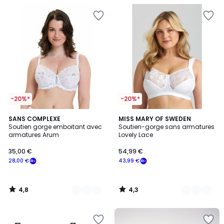
-20%*
-20%*
4,8
4,3
19
SANS COMPLEXE
11
MISS MARY OF SWEDEN
/ 5
/ 5
Soutien gorge emboitant avec
Soutien-gorge sans armatures
Couleurs
Couleurs
armatures Arum
Lovely Lace
35,00 €
54,99 €
28,00 €
43,99 €
4,8
4,3
/
/
5
5