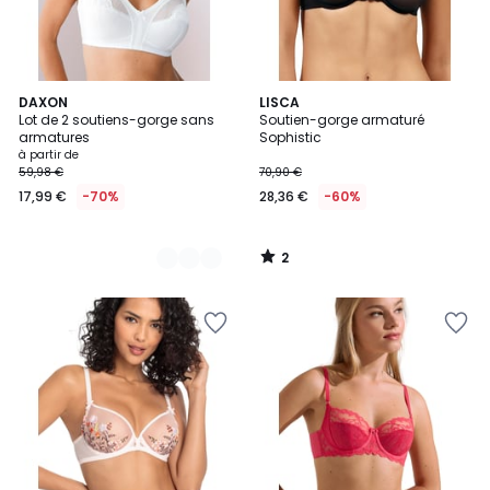
2
2
DAXON
LISCA
/
Lot de 2 soutiens-gorge sans
Soutien-gorge armaturé
Couleurs
5
armatures
Sophistic
à partir de
59,98 €
70,90 €
17,99 €
-70%
28,36 €
-60%
2
/
5