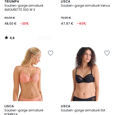
4,6
2
TRIUMPH
LISCA
/ 5
Soutien-gorge armaturé
Soutien-gorge armaturé Venus
Couleurs
AMOURETTE 300 W X
60,00 €
79,95 €
48,00 €
-20%
47,97 €
-40%
4,6
/
5
2
LISCA
2
LISCA
Soutien-gorge armaturé
Soutien-gorge armaturé SIA
Couleurs
Couleurs
POMPEYA