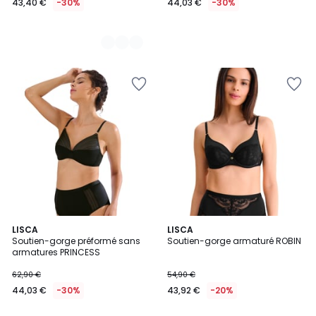
43,40 €
-30%
44,03 €
-30%
2
LISCA
2
LISCA
Soutien-gorge préformé sans
Soutien-gorge armaturé ROBIN
Couleurs
Couleurs
armatures PRINCESS
62,90 €
54,90 €
44,03 €
-30%
43,92 €
-20%