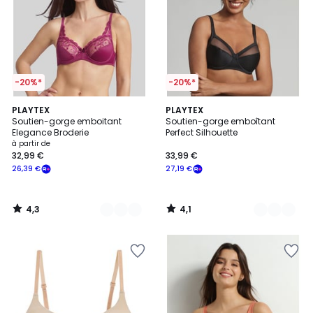
-20%*
-20%*
4,3
4,1
6
PLAYTEX
3
PLAYTEX
/ 5
/ 5
Soutien-gorge emboitant
Soutien-gorge emboîtant
Couleurs
Couleurs
Elegance Broderie
Perfect Silhouette
à partir de
32,99 €
33,99 €
26,39 €
27,19 €
4,3
4,1
/
/
5
5