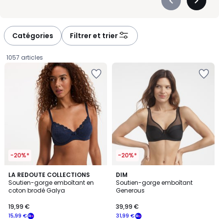
Précédent
Suivan
-
-
défiler
défiler
à
à
Catégories
Filtrer et trier
gauche
droite
1057 articles
-20%*
-20%*
4,5
4,5
4
LA REDOUTE COLLECTIONS
21
DIM
/ 5
/ 5
Soutien-gorge emboîtant en
Soutien-gorge emboîtant
Couleurs
Couleurs
coton brodé Galya
Generous
19,99
19,99 €
39,99 €
€
15,99 €
31,99 €
souscrivez