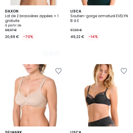
2
DAXON
LISCA
Lot de 2 brassières zippées + 1
Soutien-gorge armaturé EVELYN
Couleurs
gratuite
B à E
à partir de
68,97 €
57,90 €
20,69 €
-70%
49,22 €
-14%
4,7
2
SELMARK
2
LISCA