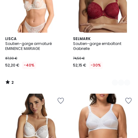
2
LISCA
5
SELMARK
/
Soutien-gorge armaturé
Soutien-gorge emboîtant
Couleurs
5
EMINENCE MARIAGE
Gabrielle
87,00 €
74,50 €
52,20 €
-40%
52,15 €
-30%
2
/
5