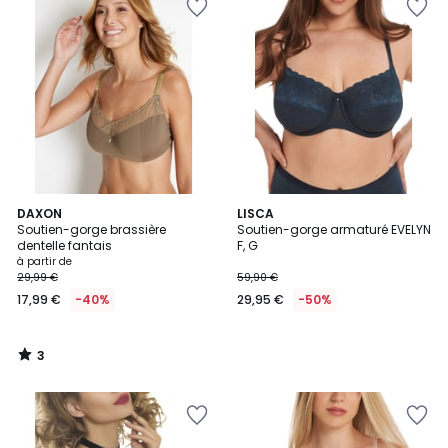
3
DAXON
LISCA
/
Soutien-gorge brassière
Soutien-gorge armaturé EVELYN
5
dentelle fantais
F, G
à partir de
29,99 €
59,90 €
17,99 €
-40%
29,95 €
-50%
3
/
5