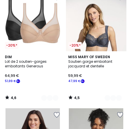
-20%*
-20%*
4,6
4,5
3
DIM
8
MISS MARY OF SWEDEN
/ 5
/ 5
Lot de 2 soutien-gorges
Soutien gorge emboitant
Couleurs
Couleurs
emboitants Generous
jacquard et dentelle
64,99 €
59,99 €
51,99 €
47,99 €
4,6
4,5
/
/
5
5