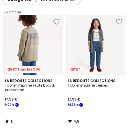
26 articles
-25€* tous les 50€
-20%*
3
4,5
LA REDOUTE COLLECTIONS
LA REDOUTE COLLECTIONS
/
/ 5
Tablier imprimé skate board,
Tablier imprimé cerises
5
pressionné
17,99
17,99 €
17,99 €
€
9,00 €
14,39 €
souscrivez
à
notre
4,5
3
programme
/
/
5