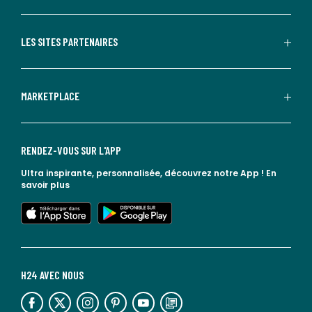
LES SITES PARTENAIRES
MARKETPLACE
RENDEZ-VOUS SUR L'APP
Ultra inspirante, personnalisée, découvrez notre App !
En
savoir plus
lien vers l'app store
lien vers google play
H24 AVEC NOUS
lien vers l'espace réseaux sociaux
lien vers l'espace réseaux sociaux
lien vers l'espace réseaux sociaux
lien vers l'espace réseaux sociaux
lien vers l'espace réseaux sociaux
lien vers le blog la redoute