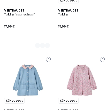
Nouveau
2
VERTBAUDET
VERTBAUDET
Tablier "cool school"
Tablier
Couleurs
17,99 €
19,99 €
Nouveau
Nouveau