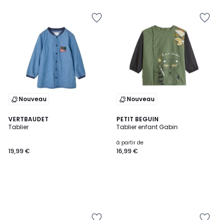
5
pour
payer
à
la
place
9,00
€.
Nouveau
Nouveau
VERTBAUDET
PETIT BEGUIN
Tablier
Tablier enfant Gabin
à partir de
19,99 €
16,99 €