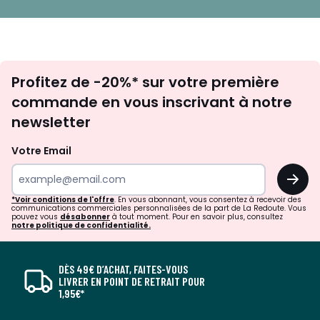
Inscription
Profitez de -20%* sur votre première
newsletter
commande en vous inscrivant à notre
newsletter
Votre Email
OK
*Voir conditions de l'offre
. En vous abonnant, vous consentez à recevoir des
communications commerciales personnalisées de la part de La Redoute. Vous
pouvez vous
désabonner
à tout moment. Pour en savoir plus, consultez
notre politique de confidentialité.
DÈS 49€ D’ACHAT, FAITES-VOUS
LIVRER EN POINT DE RETRAIT POUR
1,95€*