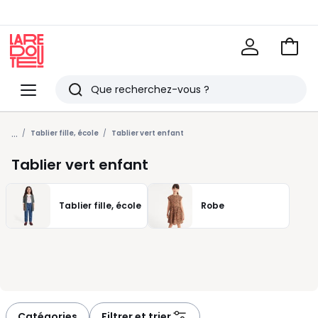
Voir
mon
La
panie
Redoute
Menu
Rechercher
Derniers
...
articles
Tablier fille, école
Tablier vert enfant
vus
Tablier vert enfant
Tablier fille, école
Robe
Catégories
Filtrer et trier