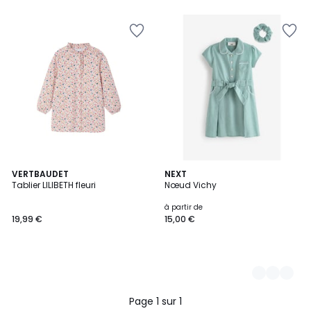
VERTBAUDET
2
NEXT
Tablier LILIBETH fleuri
Nœud Vichy
Couleurs
à partir de
19,99 €
15,00 €
Page 1 sur 1