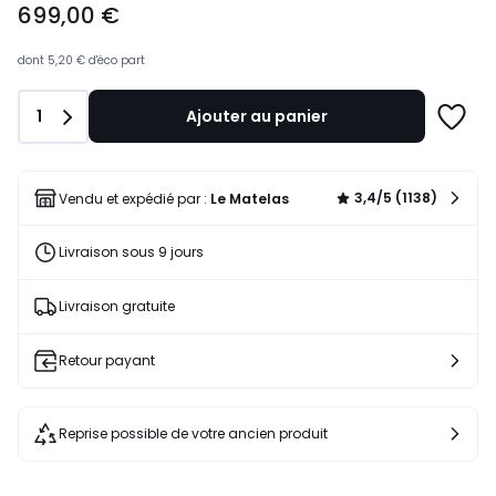
699,00 €
€.
dont
5,20 €
d'éco part
Quantité
1
Ajouter au panier
Ajoute
à
une
liste
3,4/5 (1138)
Vendu et expédié par :
Le Matelas
Livraison sous 9 jours
Livraison gratuite
Retour payant
Reprise possible de votre ancien produit