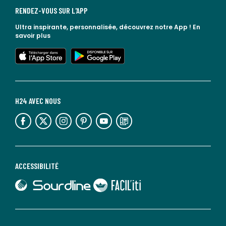
RENDEZ-VOUS SUR L'APP
Ultra inspirante, personnalisée, découvrez notre App !
En
savoir plus
lien vers l'app store
lien vers google play
H24 AVEC NOUS
lien vers l'espace réseaux sociaux
lien vers l'espace réseaux sociaux
lien vers l'espace réseaux sociaux
lien vers l'espace réseaux sociaux
lien vers l'espace réseaux sociaux
lien vers le blog la redoute
ACCESSIBILITÉ
lien vers Sourdline
lien vers Faciliti