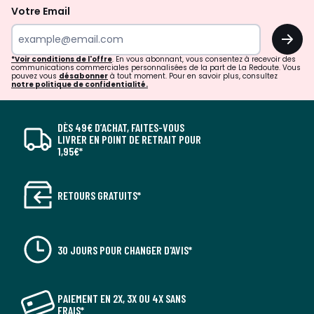
Votre Email
OK
*Voir conditions de l'offre
. En vous abonnant, vous consentez à recevoir des
communications commerciales personnalisées de la part de La Redoute. Vous
pouvez vous
désabonner
à tout moment. Pour en savoir plus, consultez
notre politique de confidentialité.
DÈS 49€ D’ACHAT, FAITES-VOUS
LIVRER EN POINT DE RETRAIT POUR
1,95€*
RETOURS GRATUITS*
30 JOURS POUR CHANGER D'AVIS*
PAIEMENT EN 2X, 3X OU 4X SANS
FRAIS*