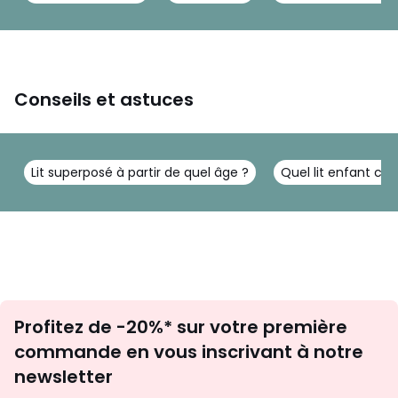
chiffon sec et propre. Ne jamais utiliser de produits
abrasifs.
Après l’installation, aérez régulièrement la pièce pendant
au moins 4 semaines pour préserver la qualité de l’air
intérieur.
Conseils et astuces
Couleurs
Blanc
Tailles
90x200 cm
Lit superposé à partir de quel âge ?
Quel lit enfant choi
Inscription
Profitez de -20%* sur votre première
newsletter
commande en vous inscrivant à notre
newsletter