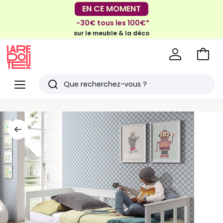
EN CE MOMENT
-30€ tous les 100€*
EN CE MOMENT
sur le meuble & la déco
-40% dès 2 articles*
sur le linge de maison et la literie
Voir
mon
La
panie
Redoute
Menu
Rechercher
Derniers
articles
vus