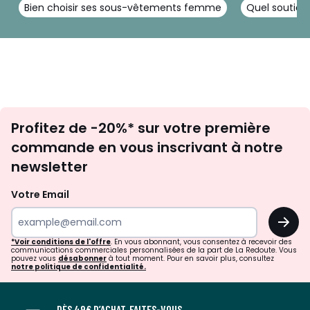
Bien choisir ses sous-vêtements femme
Quel soutien
Inscription
Profitez de -20%* sur votre première
newsletter
commande en vous inscrivant à notre
newsletter
Votre Email
OK
*Voir conditions de l'offre
. En vous abonnant, vous consentez à recevoir des
communications commerciales personnalisées de la part de La Redoute. Vous
pouvez vous
désabonner
à tout moment. Pour en savoir plus, consultez
notre politique de confidentialité.
DÈS 49€ D’ACHAT, FAITES-VOUS