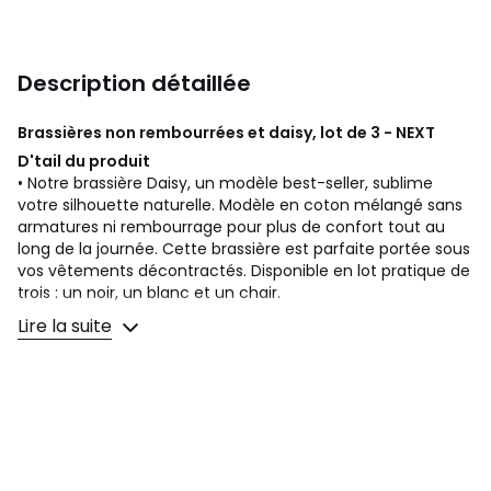
Description détaillée
Brassières non rembourrées et daisy, lot de 3 - NEXT
D'tail du produit
• Notre brassière Daisy, un modèle best-seller, sublime
votre silhouette naturelle. Modèle en coton mélangé sans
armatures ni rembourrage pour plus de confort tout au
long de la journée. Cette brassière est parfaite portée sous
vos vêtements décontractés. Disponible en lot pratique de
trois : un noir, un blanc et un chair.
• Lot
Lire la suite
• Soutiens-gorge confort
Composition
• 90 % coton, 10 % élasthanne.
Entretien du produit
• Lavage en machine très délicat à 40°C. Ne pas utiliser de