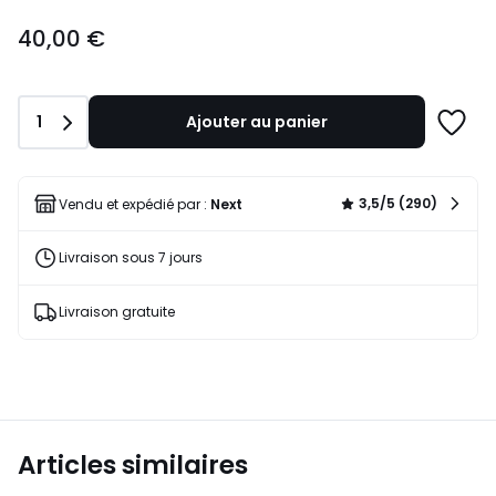
40,00
40,00 €
€.
Quantité
1
Ajouter au panier
Ajoute
à
une
liste
3,5/5 (290)
Vendu et expédié par :
Next
Livraison sous 7 jours
Livraison gratuite
Articles similaires