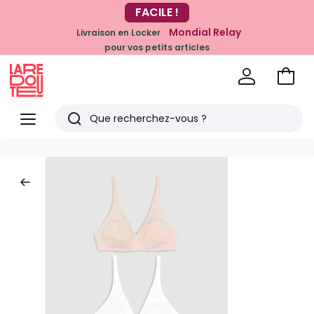
FACILE !
-20% dès 39€*
sur la mode
Mondial Relay
Livraison en Locker
pour vos petits articles
Voir
mon
La
panie
Redoute
Menu
Rechercher
Derniers
articles
vus