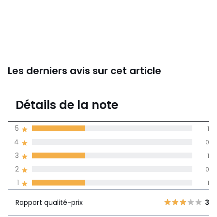
Les derniers avis sur cet article
3
Détails de la note
(3)
moyenne des avis
5
1
dans toutes les
4
0
langues
3
1
Informations,
2
0
La Redoute s'engage
1
1
Rapport
5
1
3
qualité-prix
4
0
Rapport qualité-prix
3
3
1