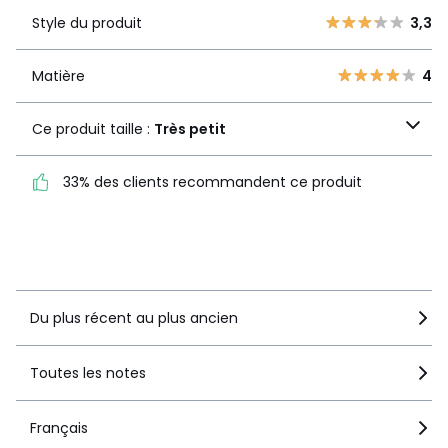
Style du
3,3
2
Style du produit
3,3
0
produit
1
1
Matière
4
Matière
4
Ce produit taille :
Très
Ce produit taille :
Très petit
petit
33% des clients recommandent ce produit
33% des clients
recommandent ce produit
Voir le détail de la note
Du plus récent au plus ancien
Toutes les notes
Français