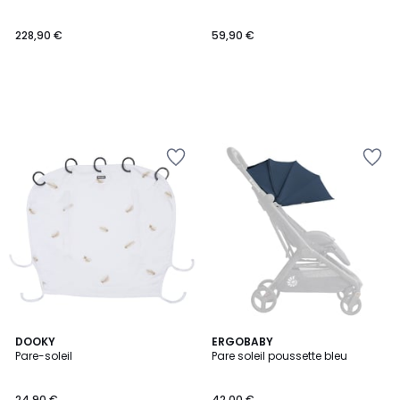
228,90 €
59,90 €
DOOKY
ERGOBABY
Pare-soleil
Pare soleil poussette bleu
24,90 €
42,00 €