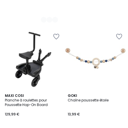
1,7
MAXI COSI
GOKI
/
Planche à roulettes pour
Chaîne poussette étoile
5
Poussette Hop-On Board
129,99 €
13,99 €