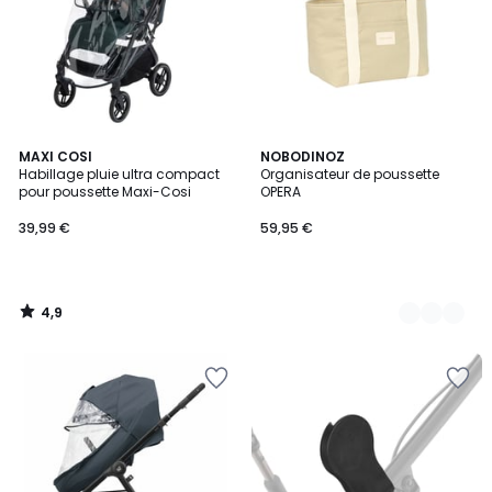
4,9
MAXI COSI
9
NOBODINOZ
/ 5
Habillage pluie ultra compact
Organisateur de poussette
Couleurs
pour poussette Maxi-Cosi
OPERA
39,99 €
59,95 €
4,9
/
5