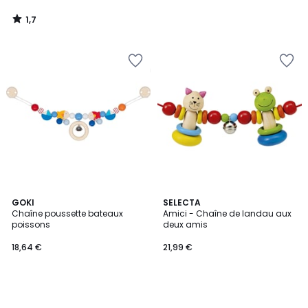
1,7
/
5
GOKI
SELECTA
Chaîne poussette bateaux
Amici - Chaîne de landau aux
poissons
deux amis
18,64 €
21,99 €