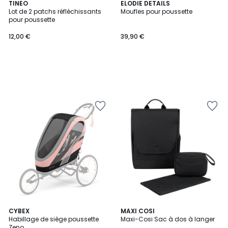
TINEO
ELODIE DETAILS
Lot de 2 patchs réfléchissants
Moufles pour poussette
pour poussette
12,00 €
39,90 €
4,5
CYBEX
2
MAXI COSI
/ 5
Habillage de siège poussette
Maxi-Cosi Sac à dos à langer
Couleurs
Zeno