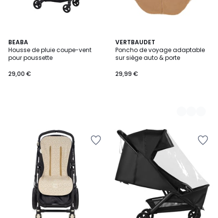
BEABA
2
VERTBAUDET
Housse de pluie coupe-vent
Poncho de voyage adaptable
Couleurs
pour poussette
sur siège auto & porte
29,00 €
29,99 €