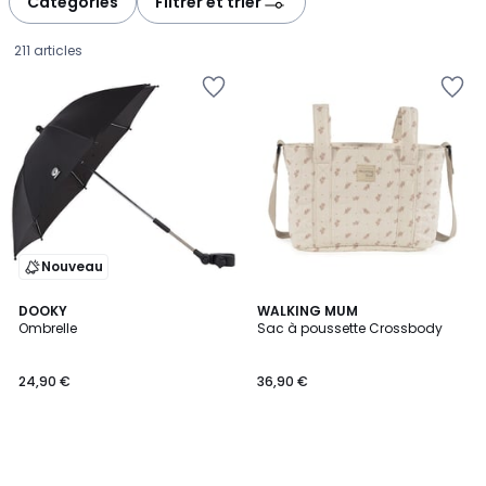
Catégories
Filtrer et trier
gauche
droite
211 articles
Nouveau
DOOKY
WALKING MUM
Ombrelle
Sac à poussette Crossbody
24,90
24,90 €
36,90 €
€.