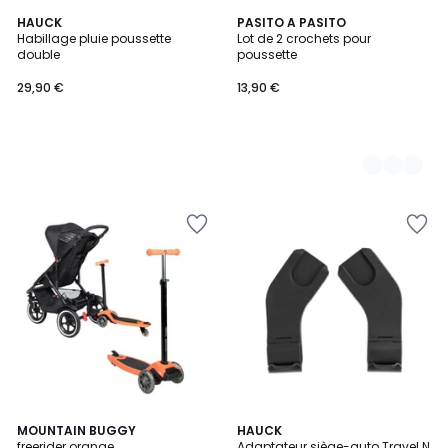
HAUCK
3
PASITO A PASITO
Habillage pluie poussette
Lot de 2 crochets pour
Couleurs
double
poussette
29,90 €
13,90 €
MOUNTAIN BUGGY
HAUCK
freerider orange
Adaptateur siège-auto Travel N