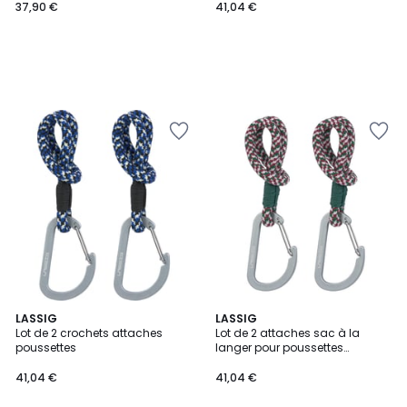
37,90 €
41,04 €
LASSIG
LASSIG
Lot de 2 crochets attaches
Lot de 2 attaches sac à la
poussettes
langer pour poussettes
vert/lavande/rouge foncé
41,04 €
41,04 €