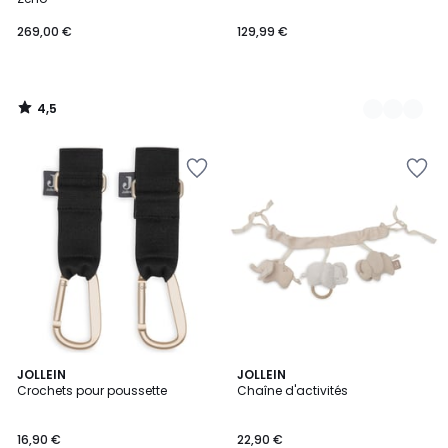
269,00 €
129,99 €
4,5
/
5
2
JOLLEIN
JOLLEIN
Crochets pour poussette
Chaîne d'activités
Couleurs
16,90 €
22,90 €