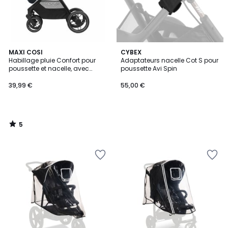
5
MAXI COSI
CYBEX
/
Habillage pluie Confort pour
Adaptateurs nacelle Cot S pour
5
poussette et nacelle, avec
poussette Avi Spin
pochette de rangement
39,99 €
55,00 €
5
/
5