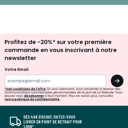
Inscription
Profitez de -20%* sur votre première
newsletter
commande en vous inscrivant à notre
newsletter
Votre Email
OK
*Voir conditions de l'offre
. En vous abonnant, vous consentez à recevoir des
communications commerciales personnalisées de la part de La Redoute. Vous
pouvez vous
désabonner
à tout moment. Pour en savoir plus, consultez
notre politique de confidentialité.
DÈS 49€ D’ACHAT, FAITES-VOUS
LIVRER EN POINT DE RETRAIT POUR
1,95€*