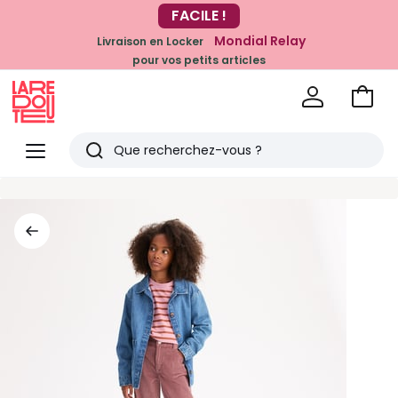
-20% dès 39€*
FACILE !
sur la mode
Mondial Relay
Livraison en Locker
pour vos petits articles
Voir
mon
La
panie
Redoute
Menu
Rechercher
Derniers
articles
vus