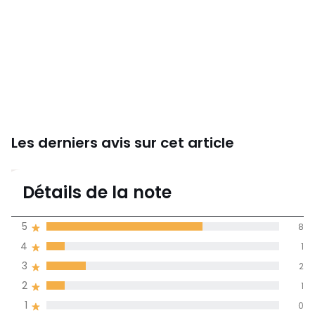
Les derniers avis sur cet article
4,3
Détails de la note
(12)
moyenne des avis
5
8
dans toutes les
4
1
langues
3
2
Informations,
2
1
La Redoute s'engage
1
0
Rapport
5
8