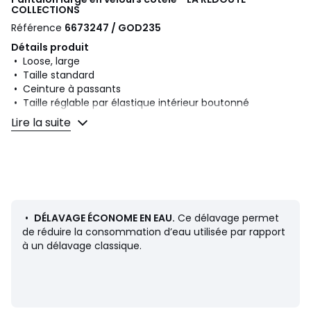
COLLECTIONS
Référence
6673247 / GOD235
Détails produit
• Loose, large
• Taille standard
• Ceinture à passants
• Taille réglable par élastique intérieur boutonné
• Fermeture zippée avec agrafe
Lire la suite
• 5 poches
• En velours côtelé
Composition et Entretien
• 100% coton
• Température de lavage 30° cycle délicat
• Température de repassage moyenne / blanchiment
•
DÉLAVAGE ÉCONOME EN EAU.
Ce délavage permet
interdit
de réduire la consommation d’eau utilisée par rapport
• Ne pas sécher en tambour
à un délavage classique.
• Pas de nettoyage à sec