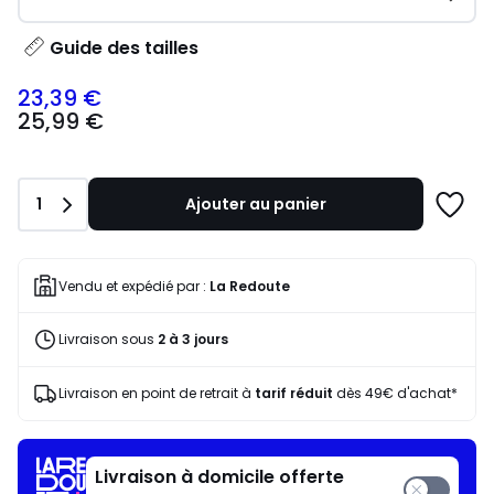
Guide des tailles
23,39 €
25,99
25,99 €
€
souscrivez
à
notre
Quantité
1
Ajouter au panier
programme
Ajoute
pour
à
payer
une
à
liste
Vendu et expédié par :
La Redoute
la
place
Livraison sous
2 à 3 jours
23,39
€.
Livraison en point de retrait à
tarif réduit
dès 49€ d'achat*
Livraison à domicile offerte