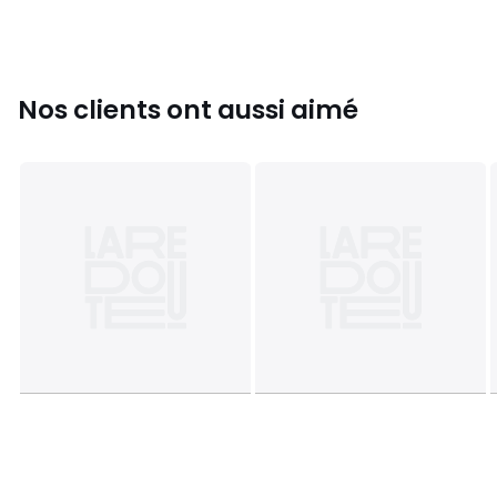
Fiche produit relative aux qualités et caractéristiques
environnementales
• Origine de fabrication (tissage, teinture) : Chine
• Confection : Bangladesh
Dernière mise à jour des informations : 11/03/2026
Nos clients ont aussi aimé
Couleurs
Rose, Vert Foncé, Rose Fuchsia
Tailles
18 mois, 2 ans, 3 ans, 4 ans, 5 ans, 6 ans, 7 ans, 8
ans, 9 ans, 10 ans, 12 ans, 14 ans
Caractéristiques environnementales de l’emballage
En savoir plus sur nos emballages