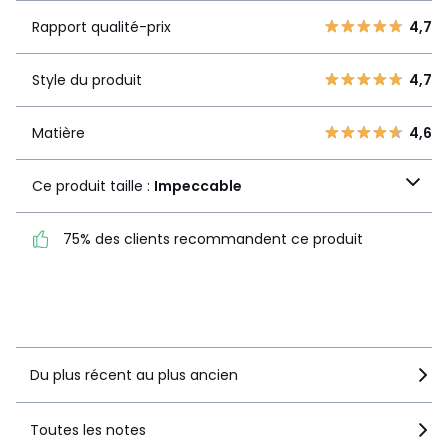
4,7
qualité-prix
4
1
Rapport qualité-prix
4,7
3
2
Style du
4,7
2
Style du produit
4,7
1
produit
1
0
Matière
4,6
Matière
4,6
Ce produit taille :
Ce produit taille :
Impeccable
Impeccable
75% des clients recommandent ce produit
75% des clients
recommandent ce produit
Voir le détail de la note
Du plus récent au plus ancien
Toutes les notes