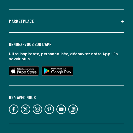
MARKETPLACE
RENDEZ-VOUS SUR L'APP
Ultra inspirante, personnalisée, découvrez notre App !
En
savoir plus
lien vers l'app store
lien vers google play
H24 AVEC NOUS
lien vers l'espace réseaux sociaux
lien vers l'espace réseaux sociaux
lien vers l'espace réseaux sociaux
lien vers l'espace réseaux sociaux
lien vers l'espace réseaux sociaux
lien vers le blog la redoute