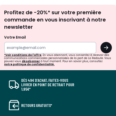
Inscription
Profitez de -20%* sur votre première
newsletter
commande en vous inscrivant à notre
newsletter
Votre Email
OK
*Voir conditions de l'offre
. En vous abonnant, vous consentez à recevoir des
communications commerciales personnalisées de la part de La Redoute. Vous
pouvez vous
désabonner
à tout moment. Pour en savoir plus, consultez
notre politique de confidentialité.
DÈS 49€ D’ACHAT, FAITES-VOUS
LIVRER EN POINT DE RETRAIT POUR
1,95€*
RETOURS GRATUITS*