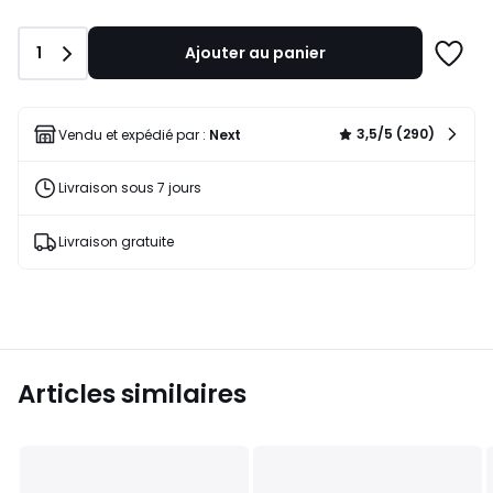
de
30,00
Quantité
1
Ajouter au panier
€.
Ajoute
à
une
liste
3,5/5 (290)
Vendu et expédié par :
Next
Livraison sous 7 jours
Livraison gratuite
Articles similaires