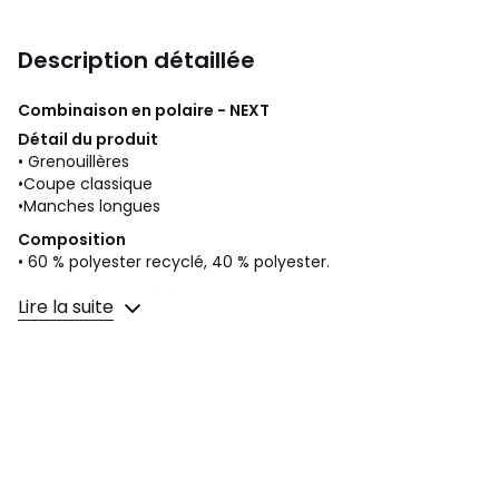
Description détaillée
Combinaison en polaire - NEXT
Détail du produit
• Grenouillères
•Coupe classique
•Manches longues
Composition
• 60 % polyester recyclé, 40 % polyester.
Entretien du produit
Lire la suite
• Lavage en machine normal à 40°C. Ne pas utiliser de
javel. Séchage en machine à basse température.
Repassage à moyenne température. Ne pas nettoyer à
sec.
Couleurs
Gris, Bleu Marine
Tailles
3 ans, 4 ans, 5 ans, 6 ans, 7 ans, 8 ans, 9 ans, 10
ans, 11 ans, 12 ans, 13 ans, 14 ans, 15 ans, 16 ans