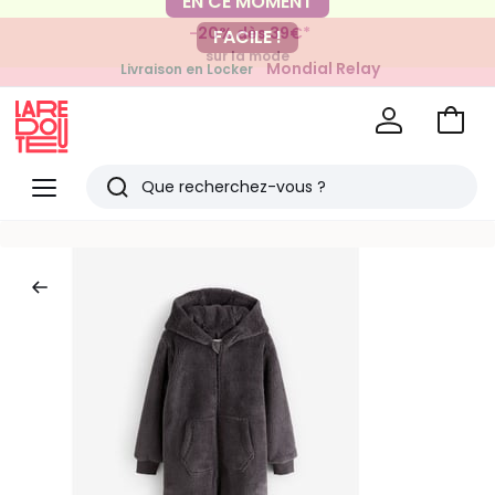
-20% dès 39€*
FACILE !
sur la mode
Mondial Relay
Livraison en Locker
pour vos petits articles
Voir
mon
La
panie
Redoute
Menu
Rechercher
Derniers
articles
vus