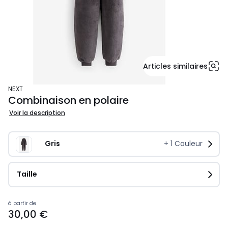
Articles similaires
NEXT
Combinaison en polaire
Voir la description
Gris
+
1
Couleur
Taille
Prix
à partir de
30,00 €
à
partir