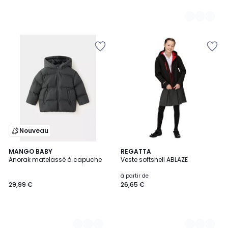
Nouveau
3
MANGO BABY
2
REGATTA
Anorak matelassé à capuche
Veste softshell ABLAZE
Couleurs
Couleurs
à partir de
29,99 €
26,65 €