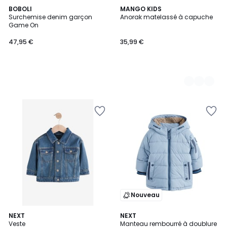
BOBOLI
2
MANGO KIDS
Surchemise denim garçon
Anorak matelassé à capuche
Couleurs
Game On
47,95 €
35,99 €
Nouveau
3
NEXT
NEXT
Veste
Manteau rembourré à doublure
Couleurs