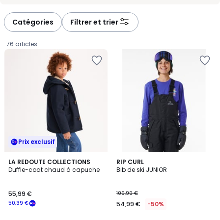
-
-
défiler
défiler
à
à
Catégories
Filtrer et trier
gauche
droite
76 articles
Prix exclusif
4
LA REDOUTE COLLECTIONS
RIP CURL
/
Duffle-coat chaud à capuche
Bib de ski JUNIOR
5
55,99
55,99 €
109,99 €
€
50,39 €
54,99 €
-50%
souscrivez
à