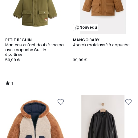
Nouveau
1
PETIT BEGUIN
MANGO BABY
/
Manteau enfant doublé sherpa
Anorak matelassé à capuche
5
avec capuche Gustin
à partir de
50,99 €
39,99 €
1
/
5