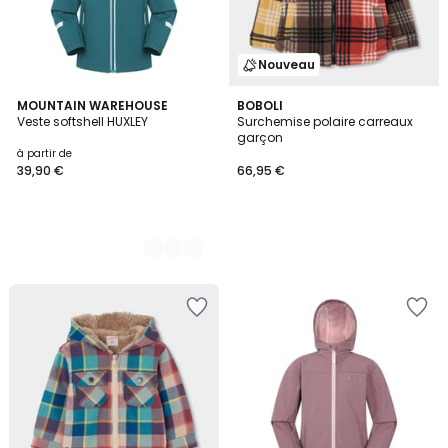
Nouveau
2
MOUNTAIN WAREHOUSE
BOBOLI
Veste softshell HUXLEY
Surchemise polaire carreaux
Couleurs
garçon
à partir de
39,90 €
66,95 €