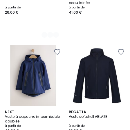
peau lainée
à partir de
à partir de
26,00 €
41,00 €
3
NEXT
2
REGATTA
Veste à capuche imperméable
Veste softshell ABLAZE
Couleurs
Couleurs
doublée
à partir de
à partir de