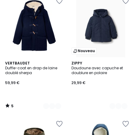
Nouveau
5
2
VERTBAUDET
2
ZIPPY
/
Duffle-coat en drap de laine
Doudoune avec capuche et
Couleurs
Couleurs
5
doublé sherpa
doublure en polaire
59,99 €
29,99 €
5
/
5