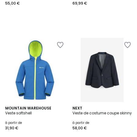
55,00 €
69,99 €
4
MOUNTAIN WAREHOUSE
NEXT
Veste softshell
Veste de costume coupe skinny
Couleurs
à partir de
à partir de
31,90 €
58,00 €