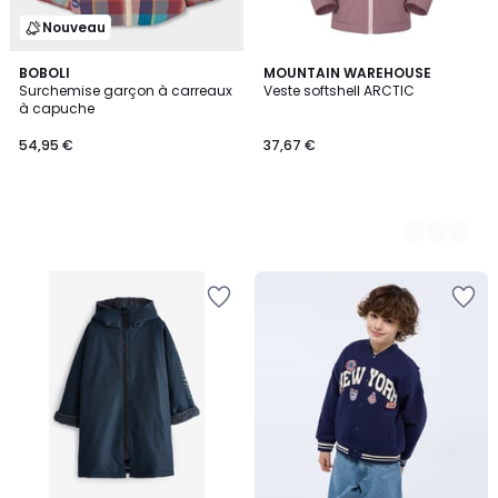
Nouveau
BOBOLI
2
MOUNTAIN WAREHOUSE
Surchemise garçon à carreaux
Veste softshell ARCTIC
Couleurs
à capuche
54,95 €
37,67 €