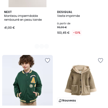
2
NEXT
DESIGUAL
Manteau imperméable
Veste imprimée
Couleurs
rembourré en peau lainée
à partir de
41,00 €
119,99 €
103,45 €
-13%
Nouveau