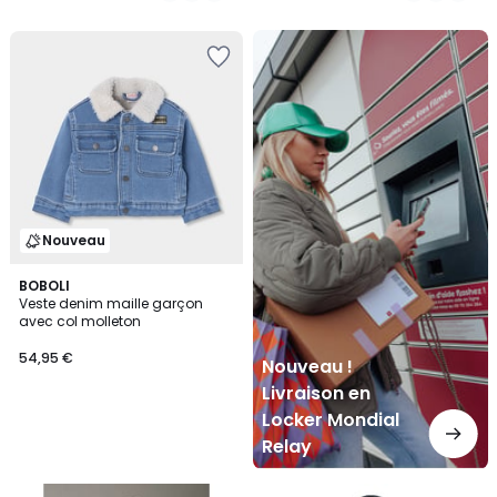
Nouveau
!
Livraison
en
Locker
Mondial
Relay
Nouveau
BOBOLI
Veste denim maille garçon
avec col molleton
54,95 €
Nouveau !
Livraison en
Locker Mondial
Relay