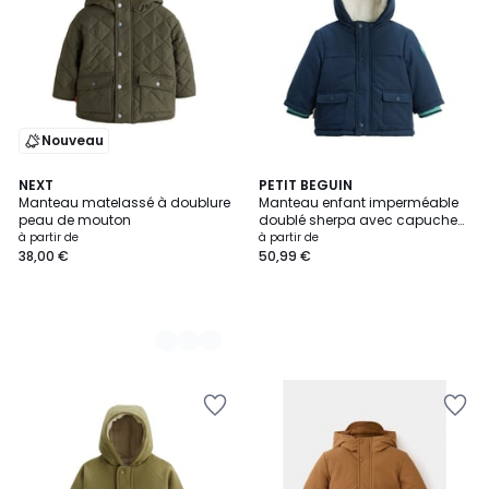
Nouveau
2
NEXT
PETIT BEGUIN
Manteau matelassé à doublure
Manteau enfant imperméable
Couleurs
peau de mouton
doublé sherpa avec capuche
Oscar
à partir de
à partir de
38,00 €
50,99 €