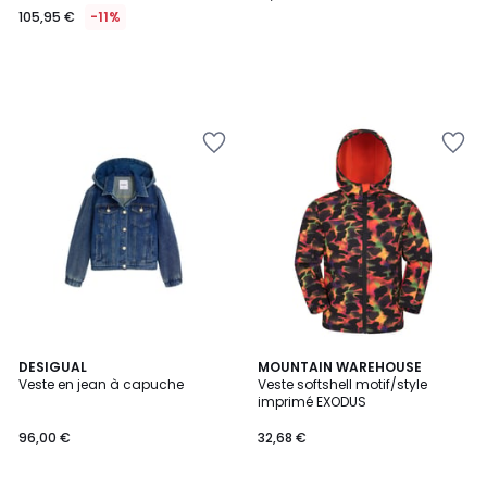
105,95 €
-11%
DESIGUAL
2
MOUNTAIN WAREHOUSE
Veste en jean à capuche
Veste softshell motif/style
Couleurs
imprimé EXODUS
96,00 €
32,68 €