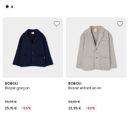
notre
4
programme
/
5
pour
payer
à
la
place
50,39
€.
BOBOLI
BOBOLI
Blazer garçon
Blazer enfant en lin
55,95 €
59,95 €
25,15 €
-55%
23,95 €
-60%