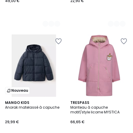
49,00 €
22,90 €
Nouveau
3
MANGO KIDS
TRESPASS
Anorak matelassé à capuche
Manteau à capuche
Couleurs
motif/style licorne MYSTICA
29,99 €
66,65 €