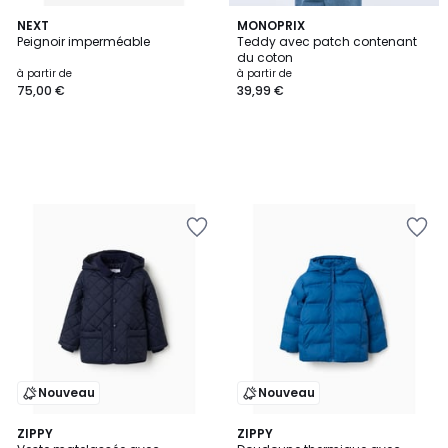
NEXT
MONOPRIX
Peignoir imperméable
Teddy avec patch contenant
du coton
à partir de
à partir de
75,00 €
39,99 €
Nouveau
Nouveau
ZIPPY
2
ZIPPY