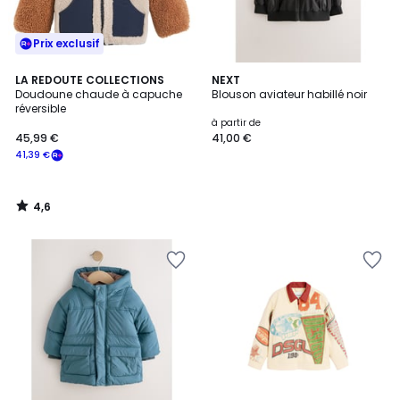
Prix exclusif
4,6
LA REDOUTE COLLECTIONS
NEXT
/ 5
Doudoune chaude à capuche
Blouson aviateur habillé noir
réversible
à partir de
45,99 €
41,00 €
41,39 €
4,6
/
5