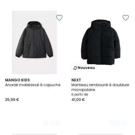
Nouveau
2
MANGO KIDS
3
NEXT
Anorak matelassé à capuche
Manteau rembourré à doublure
Couleurs
Couleurs
micropolaire
à partir de
25,99 €
41,00 €