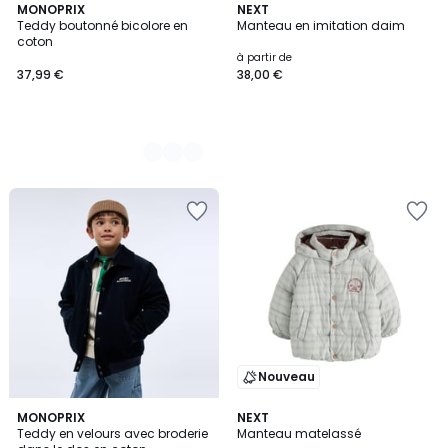
2
MONOPRIX
NEXT
Teddy boutonné bicolore en
Manteau en imitation daim
Couleurs
coton
à partir de
37,99 €
38,00 €
Nouveau
MONOPRIX
NEXT
Teddy en velours avec broderie
Manteau matelassé