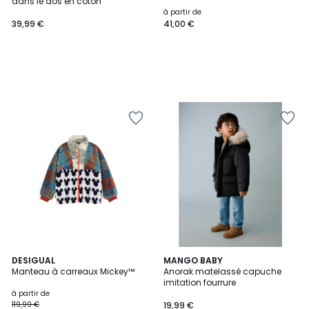
dans le dos en coton
à partir de
39,99 €
41,00 €
DESIGUAL
MANGO BABY
Manteau à carreaux Mickey™
Anorak matelassé capuche
imitation fourrure
à partir de
119,99 €
19,99 €