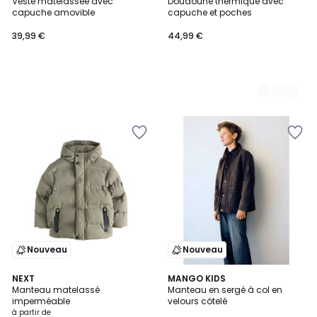
Veste matelassée avec
Doudoune thermique avec
Couleurs
capuche amovible
capuche et poches
39,99 €
44,99 €
Nouveau
Nouveau
NEXT
MANGO KIDS
Manteau matelassé
Manteau en sergé à col en
imperméable
velours côtelé
à partir de