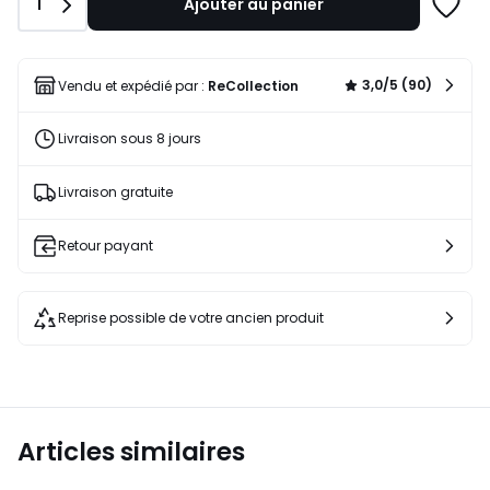
Quantité
1
Ajouter au panier
Ajoute
à
une
liste
3,0/5 (90)
Vendu et expédié par :
ReCollection
Livraison sous 8 jours
Livraison gratuite
Retour payant
Reprise possible de votre ancien produit
Articles similaires