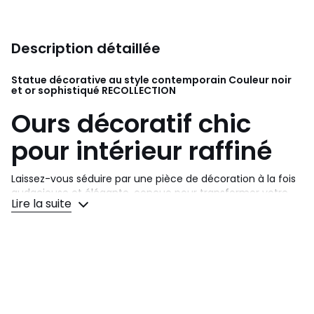
Description détaillée
Statue décorative au style contemporain Couleur noir
et or sophistiqué
RECOLLECTION
Ours décoratif chic
pour intérieur raffiné
Laissez-vous séduire par une pièce de décoration à la fois
audacieuse et élégante, conçue pour transformer votre
Lire la suite
espace de vie en véritable écrin de style. Avec son allure
contemporaine et sa finition brillante, cet ours décoratif se
distingue par son design unique et sa capacité à sublimer
n'importe quel intérieur. Il attire irrésistiblement le regard,
devient rapidement la pièce maîtresse de votre
décoration et affirme une personnalité artistique
assumée. Que vous soyez passionné par les ambiances
modernes ou adepte des touches originales, cette statue