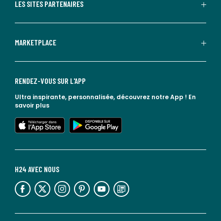
LES SITES PARTENAIRES
MARKETPLACE
RENDEZ-VOUS SUR L'APP
Ultra inspirante, personnalisée, découvrez notre App !
En
savoir plus
lien vers l'app store
lien vers google play
H24 AVEC NOUS
lien vers l'espace réseaux sociaux
lien vers l'espace réseaux sociaux
lien vers l'espace réseaux sociaux
lien vers l'espace réseaux sociaux
lien vers l'espace réseaux sociaux
lien vers le blog la redoute