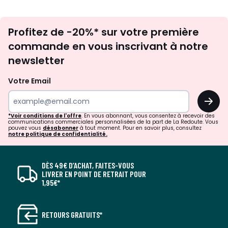
Assemblage à prévoir : Non
Garantie : 2 ans
Inscription
Catégorie :
Profitez de -20%* sur votre première
newsletter
Statues
Objets de décoration
commande en vous inscrivant à notre
Décoration
newsletter
Couleurs
Noir Et Or Sophistiqué
Votre Email
Tailles
Taille Unique
OK
*Voir conditions de l'offre
. En vous abonnant, vous consentez à recevoir des
communications commerciales personnalisées de la part de La Redoute. Vous
pouvez vous
désabonner
à tout moment. Pour en savoir plus, consultez
notre politique de confidentialité.
DÈS 49€ D’ACHAT, FAITES-VOUS
LIVRER EN POINT DE RETRAIT POUR
1,95€*
RETOURS GRATUITS*