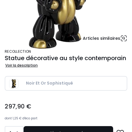
Articles similaires
RECOLLECTION
Statue décorative au style contemporain
Voir la description
Noir Et Or Sophistiqué
297,90
297,90 €
€.
dont
1,25 €
d'éco part