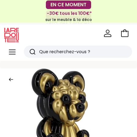
EN CE MOMENT
-30€ tous les 100€*
EN CE MOMENT
sur le meuble & la déco
-40% dès 2 articles*
sur le linge de maison et la literie
Voir
mon
La
panie
Redoute
Menu
Rechercher
Derniers
articles
vus