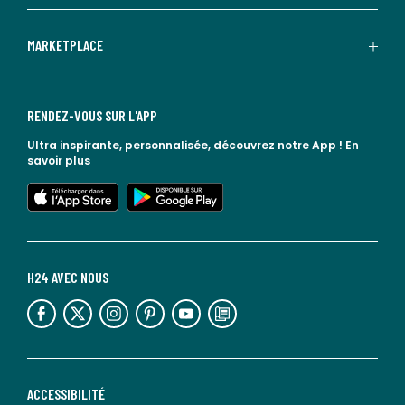
MARKETPLACE
RENDEZ-VOUS SUR L'APP
Ultra inspirante, personnalisée, découvrez notre App !
En
savoir plus
lien vers l'app store
lien vers google play
H24 AVEC NOUS
lien vers l'espace réseaux sociaux
lien vers l'espace réseaux sociaux
lien vers l'espace réseaux sociaux
lien vers l'espace réseaux sociaux
lien vers l'espace réseaux sociaux
lien vers le blog la redoute
ACCESSIBILITÉ