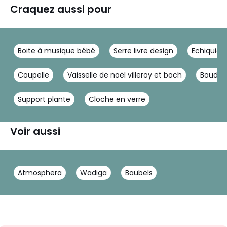
Craquez aussi pour
Boite à musique bébé
Serre livre design
Echiquier
Coupelle
Vaisselle de noël villeroy et boch
Boudd
Support plante
Cloche en verre
Voir aussi
Atmosphera
Wadiga
Baubels