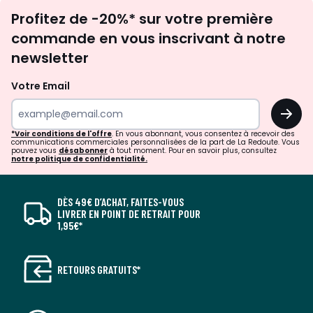
Inscription
Profitez de -20%* sur votre première
newsletter
commande en vous inscrivant à notre
newsletter
Votre Email
OK
*Voir conditions de l'offre
. En vous abonnant, vous consentez à recevoir des
communications commerciales personnalisées de la part de La Redoute. Vous
pouvez vous
désabonner
à tout moment. Pour en savoir plus, consultez
notre politique de confidentialité.
DÈS 49€ D’ACHAT, FAITES-VOUS
LIVRER EN POINT DE RETRAIT POUR
1,95€*
RETOURS GRATUITS*