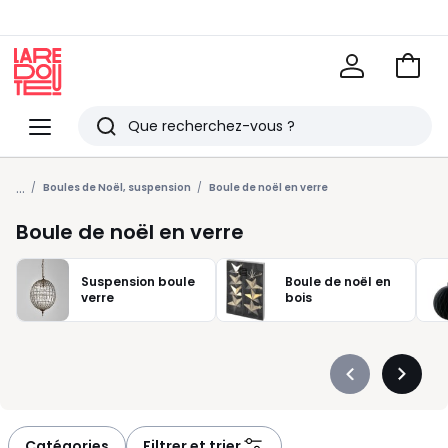
Voir
mon
La
panie
Redoute
Menu
Rechercher
Derniers
...
articles
Boules de Noël, suspension
Boule de noël en verre
vus
Boule de noël en verre
Suspension boule
Boule de noël en
verre
bois
Précédent
Suivan
-
-
défiler
défiler
à
à
Catégories
Filtrer et trier