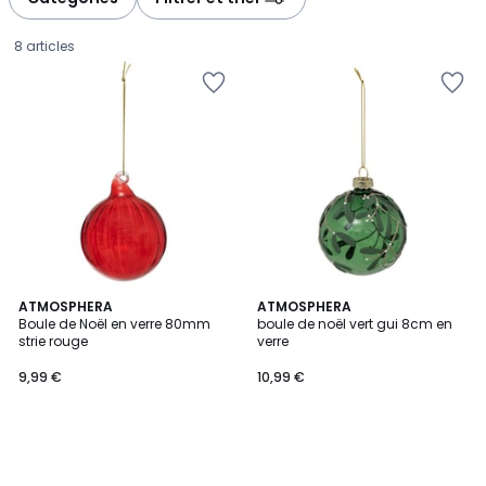
gauche
droite
8 articles
ATMOSPHERA
ATMOSPHERA
Boule de Noël en verre 80mm
boule de noël vert gui 8cm en
strie rouge
verre
9,99
9,99 €
10,99 €
€.