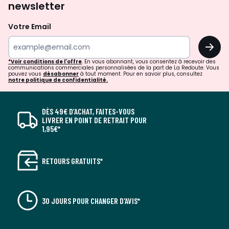
newsletter
Votre Email
OK
*Voir conditions de l'offre
. En vous abonnant, vous consentez à recevoir des
communications commerciales personnalisées de la part de La Redoute. Vous
pouvez vous
désabonner
à tout moment. Pour en savoir plus, consultez
notre politique de confidentialité.
DÈS 49€ D’ACHAT, FAITES-VOUS
LIVRER EN POINT DE RETRAIT POUR
1,95€*
RETOURS GRATUITS*
30 JOURS POUR CHANGER D'AVIS*