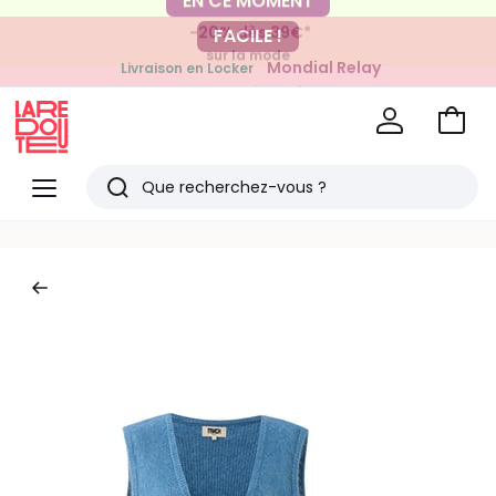
-20% dès 39€*
FACILE !
sur la mode
Mondial Relay
Livraison en Locker
pour vos petits articles
Voir
mon
La
panie
Redoute
Menu
Rechercher
Derniers
articles
vus