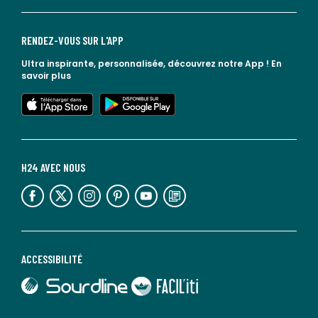
RENDEZ-VOUS SUR L'APP
Ultra inspirante, personnalisée, découvrez notre App !
En
savoir plus
lien vers l'app store
lien vers google play
H24 AVEC NOUS
lien vers l'espace réseaux sociaux
lien vers l'espace réseaux sociaux
lien vers l'espace réseaux sociaux
lien vers l'espace réseaux sociaux
lien vers l'espace réseaux sociaux
lien vers le blog la redoute
ACCESSIBILITÉ
lien vers Sourdline
lien vers Faciliti