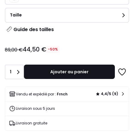
Taille
Guide des tailles
44,50
44,50 €
€
89,00 €
-50%
au
lieu
de
Quantité
1
Ajouter au panier
89,00
Ajoute
€
à
50%
une
de
liste
4,4/5 (9)
Vendu et expédié par :
Frnch
réduction
appliquée.
Livraison sous 5 jours
Livraison gratuite