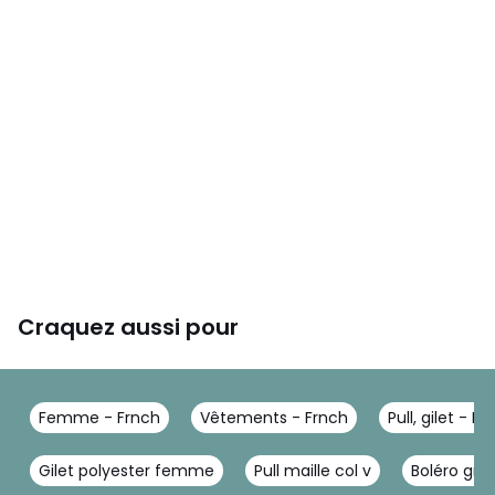
Craquez aussi pour
Femme - Frnch
Vêtements - Frnch
Pull, gilet - Fr
Gilet polyester femme
Pull maille col v
Boléro gris