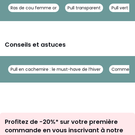
Ras de cou femme or
Pull transparent
Pull vert
Conseils et astuces
Pull en cachemire : le must-have de l’hiver
Comment po
Inscription
Profitez de -20%* sur votre première
newsletter
commande en vous inscrivant à notre