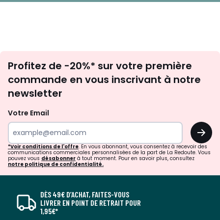
Inscription
Profitez de -20%* sur votre première
newsletter
commande en vous inscrivant à notre
newsletter
Votre Email
OK
*Voir conditions de l'offre
. En vous abonnant, vous consentez à recevoir des
communications commerciales personnalisées de la part de La Redoute. Vous
pouvez vous
désabonner
à tout moment. Pour en savoir plus, consultez
notre politique de confidentialité.
DÈS 49€ D’ACHAT, FAITES-VOUS
LIVRER EN POINT DE RETRAIT POUR
1,95€*