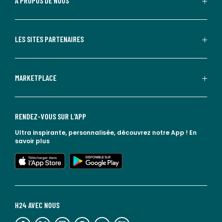
À PROPOS DE NOUS
LES SITES PARTENAIRES
MARKETPLACE
RENDEZ-VOUS SUR L'APP
Ultra inspirante, personnalisée, découvrez notre App !
En
savoir plus
lien vers l'app store
lien vers google play
H24 AVEC NOUS
lien vers l'espace réseaux sociaux
lien vers l'espace réseaux sociaux
lien vers l'espace réseaux sociaux
lien vers l'espace réseaux sociaux
lien vers l'espace réseaux sociaux
lien vers le blog la redoute