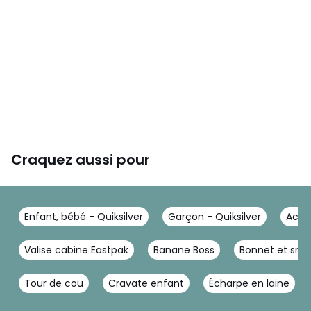
Craquez aussi pour
Enfant, bébé - Quiksilver
Garçon - Quiksilver
Acces
Valise cabine Eastpak
Banane Boss
Bonnet et sno
Tour de cou
Cravate enfant
Écharpe en laine