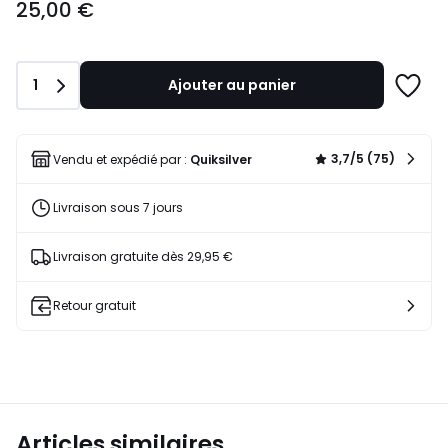
25,00 €
€.
Quantité
1
Ajouter au panier
Ajoute
à
une
liste
3,7/5 (75)
Vendu et expédié par :
Quiksilver
Livraison sous 7 jours
Livraison gratuite dès 29,95 €
Retour gratuit
Articles similaires