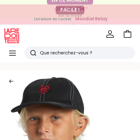
-20% dès 39€*
FACILE !
sur la mode
Mondial Relay
Livraison en Locker
pour vos petits articles
Voir
mon
La
panie
Redoute
Menu
Rechercher
Derniers
articles
vus