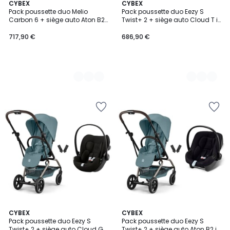
2
CYBEX
2
CYBEX
Pack poussette duo Melio
Pack poussette duo Eezy S
Couleurs
Couleurs
Carbon 6 + siège auto Aton B2
Twist+ 2 + siège auto Cloud T i-
i-Size
Size
717,90 €
686,90 €
2
CYBEX
2
CYBEX
Pack poussette duo Eezy S
Pack poussette duo Eezy S
Couleurs
Couleurs
Twist+ 2 + siège auto Cloud G
Twist+ 2 + siège auto Aton B2 i-