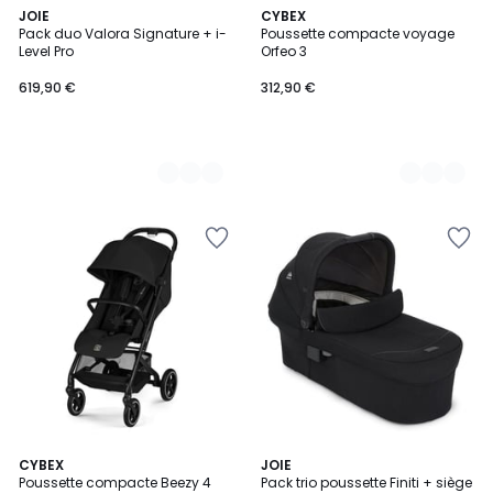
2
JOIE
3
CYBEX
Pack duo Valora Signature + i-
Poussette compacte voyage
Couleurs
Couleurs
Level Pro
Orfeo 3
619,90 €
312,90 €
3
CYBEX
JOIE
Poussette compacte Beezy 4
Pack trio poussette Finiti + siège
Couleurs