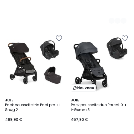
Nouveau
JOIE
4
JOIE
Pack poussette trio Pact pro + i-
Pack poussette duo Parcel LX +
Couleurs
Snug 2
i-Gemm 3
469,90 €
457,90 €