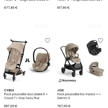
i-Size
Size
677,90 €
617,90 €
Nouveau
CYBEX
2
JOIE
Pack poussette duo Libelle 5 +
Pack poussette trio Valora + i-
Couleurs
Cloud T i-Size Tissu Plus
Gemm 3
587,00 €
767,00 €