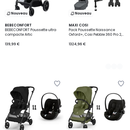
Nouveau
Nouveau
BEBECONFORT
3
MAXI COSI
BEBECONFORT Poussette ultra
Pack Poussette Naissance
Couleurs
compacte Artic
Oxford+, Cosi Pebble 360 Pro 2,
Embase FamilyFix 360 Pro
139,99 €
1324,96 €