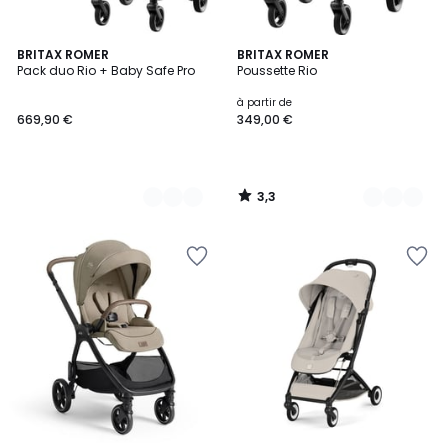
3,3
2
BRITAX ROMER
3
BRITAX ROMER
/ 5
Pack duo Rio + Baby Safe Pro
Poussette Rio
Couleurs
Couleurs
à partir de
669,90 €
349,00 €
3,3
/
5