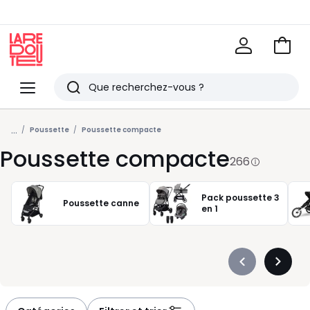
Voir
mon
La
panie
Redoute
Menu
Rechercher
Derniers
...
articles
Poussette
Poussette compacte
Poussette compacte
vus
266
Pack poussette 3
Poussette canne
en 1
Précédent
Suivan
-
-
défiler
défiler
à
à