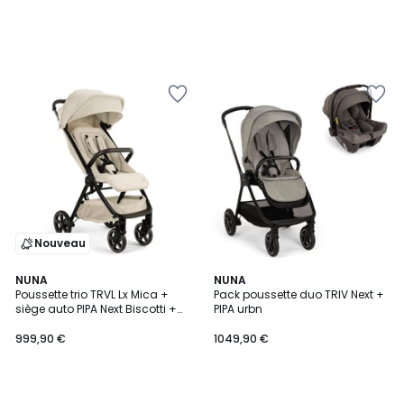
Nouveau
NUNA
NUNA
Poussette trio TRVL Lx Mica +
Pack poussette duo TRIV Next +
siège auto PIPA Next Biscotti +
PIPA urbn
Nacelle LYTL Biscotti - collection
BMW
999,90 €
1049,90 €