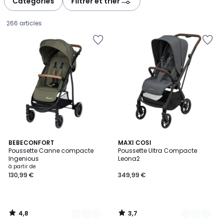
Catégories
Filtrer et trier
gauche
droite
266 articles
4,8
3,7
2
BEBECONFORT
4
MAXI COSI
/ 5
/ 5
Poussette Canne compacte
Poussette Ultra Compacte
Couleurs
Couleurs
Ingenious
Leona2
Prix
à partir de
130,99 €
349,99 €
à
partir
de
130,99
4,8
3,7
€.
/
/