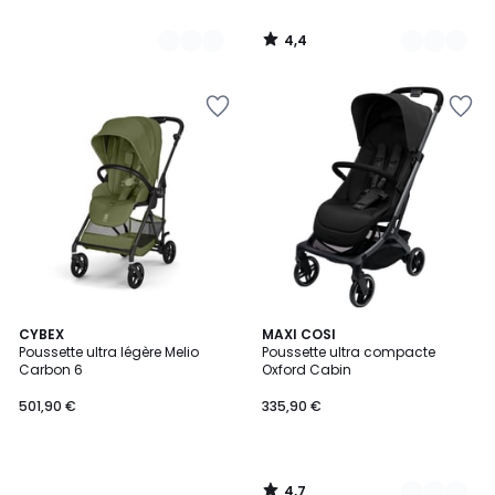
4,4
/
5
4,7
CYBEX
2
MAXI COSI
/ 5
Poussette ultra légère Melio
Poussette ultra compacte
Couleurs
Carbon 6
Oxford Cabin
501,90 €
335,90 €
4,7