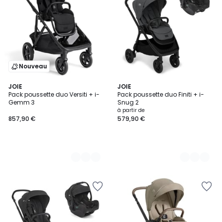
Nouveau
2
JOIE
3
JOIE
Pack poussette duo Versiti + i-
Pack poussette duo Finiti + i-
Couleurs
Couleurs
Gemm 3
Snug 2
à partir de
857,90 €
579,90 €