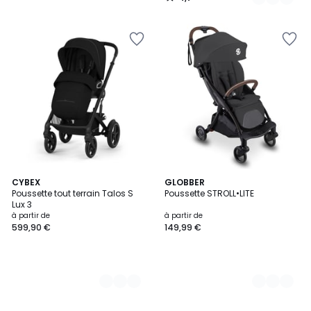
/
5
4
CYBEX
4
GLOBBER
Poussette tout terrain Talos S
Poussette STROLL•LITE
Couleurs
Couleurs
Lux 3
à partir de
à partir de
599,90 €
149,99 €