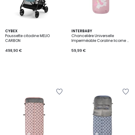
CYBEX
INTERBABY
Poussette citadine MELIO
Chancelière Universelle
CARBON
Imperméable Coraline licorne -
Rose
498,90 €
59,99 €