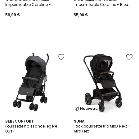
Imperméable Coraline -
Imperméable Coraline - Bleu
Fuchsia
Marine
59,99 €
55,98 €
Nouveau
4,9
BEBECONFORT
NUNA
/ 5
Poussette naissance légère
Pack poussette trio MIXX Next +
Dusk
Arra Flex