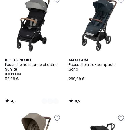
4,8
4,2
2
BEBECONFORT
MAXI COSI
/ 5
/ 5
Poussette naissance citadine
Poussette ultra-compacte
Couleurs
Sunlite
Soho
à partir de
119,99 €
299,99 €
4,8
4,2
/
/
5
5