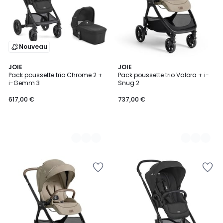
Nouveau
2
JOIE
2
JOIE
Pack poussette trio Chrome 2 +
Pack poussette trio Valora + i-
Couleurs
Couleurs
i-Gemm 3
Snug 2
617,00 €
737,00 €