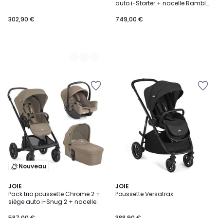
auto i-Starter + nacelle Ramble
XL
302,90 €
749,00 €
Nouveau
JOIE
3
JOIE
Pack trio poussette Chrome 2 +
Poussette Versatrax
Couleurs
siège auto i-Snug 2 + nacelle
Chrome 2
587,00 €
388,90 €