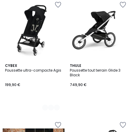
3
CYBEX
THULE
Poussette ultra-compacte Agis
Poussette tout terrain Glide 3
Couleurs
Black
199,90 €
749,90 €