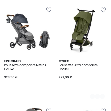
5
5
ERGOBABY
2
CYBEX
Poussette compacte Metro+
Poussette ultra compacte
Couleurs
Deluxe
Libelle 5
329,90 €
272,90 €