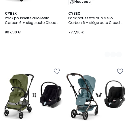
Nouveau
CYBEX
2
CYBEX
Pack poussette duo Melio
Pack poussette duo Melio
Couleurs
Carbon 6 + siège auto Cloud
Carbon 6 + siège auto Cloud G
G3 i-Size Tissu Plus
i-Size
807,90 €
777,90 €