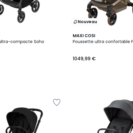
Nouveau
4
MAXI COSI
Couleurs
ultra-compacte Soho
Poussette ultra confortable 
1049,99 €