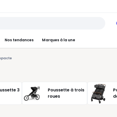
Nos tendances
Marques à la une
mpacte
ussette 3
Poussette à trois
P
roues
d