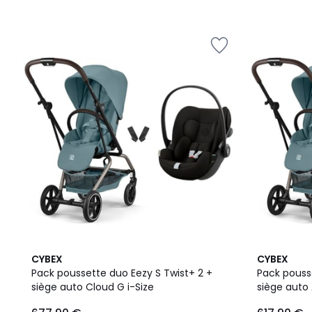
2
2
CYBEX
CYBEX
Couleurs
Couleurs
Pack poussette duo Eezy S Twist+ 2 +
Pack pouss
siège auto Cloud G i-Size
siège auto 