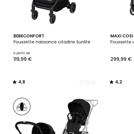
2
4,8
4,2
BEBECONFORT
MAXI COSI
Couleurs
/ 5
/ 5
Poussette naissance citadine Sunlite
Poussette 
à partir de
119,99 €
299,99 €
4,8
4,2
/
/
5
5