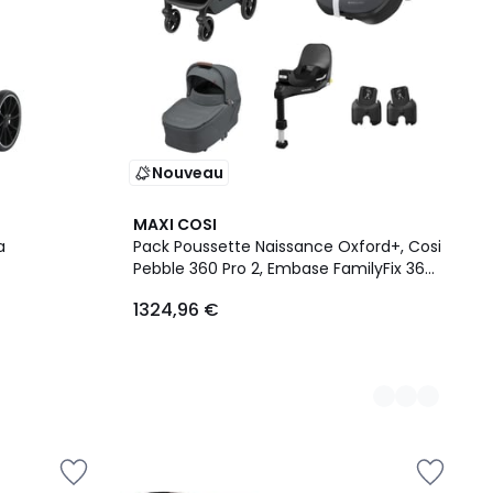
Nouveau
3
MAXI COSI
Couleurs
a
Pack Poussette Naissance Oxford+, Cosi
Pebble 360 Pro 2, Embase FamilyFix 360
Pro
1324,96 €