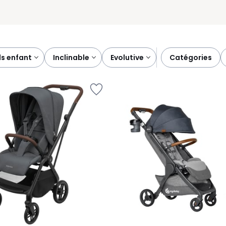
ds enfant
inclinable
evolutive
catégories