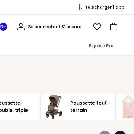
Télécharger l'app
Mon
Se connecter / S'inscrire
Mon
Voir
Voir
compte
espace
mes
mon
La
favoris
panier
Espace Pro
Redoute
+
oussette
Poussette tout-
ouble, triple
terrain