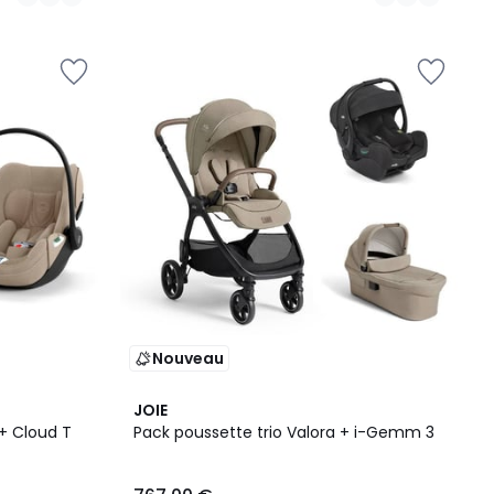
Nouveau
2
JOIE
Couleurs
 + Cloud T
Pack poussette trio Valora + i-Gemm 3