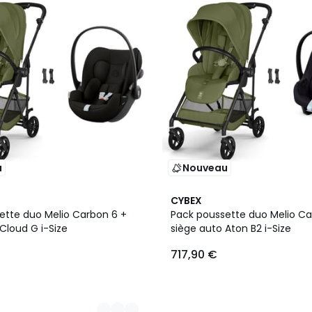
u
Nouveau
2
CYBEX
Couleurs
ette duo Melio Carbon 6 +
Pack poussette duo Melio Ca
Cloud G i-Size
siège auto Aton B2 i-Size
717,90 €