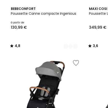
2
4,8
4
3,6
BEBECONFORT
MAXI COSI
Couleurs
/ 5
Couleurs
/ 5
Poussette Canne compacte Ingenious
Poussette 
Prix
à partir de
130,99 €
349,99 €
à
partir
de
130,99
4,8
3,6
€.
/
/
5
5