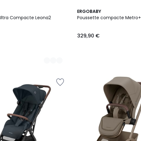
ERGOBABY
Ultra Compacte Leona2
Poussette compacte Metro+
329,90 €