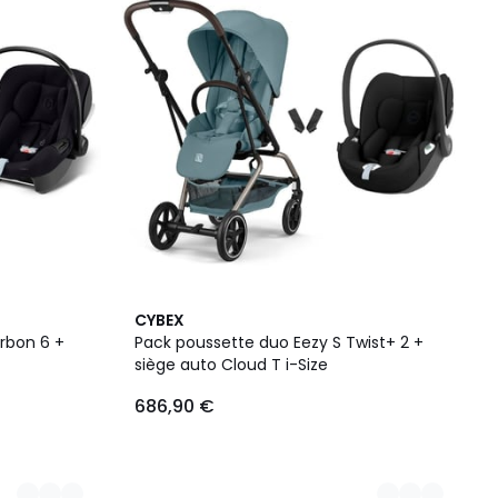
2
CYBEX
Couleurs
rbon 6 +
Pack poussette duo Eezy S Twist+ 2 +
siège auto Cloud T i-Size
686,90 €