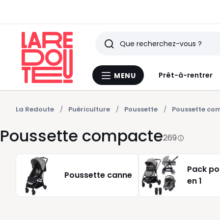
Rechercher
Derniers
Prêt-à-rentrer
MENU
Menu
articles
La
Redoute
vus
La Redoute
Puériculture
Poussette
Poussette co
Poussette compacte
269
Pack po
Poussette canne
en 1