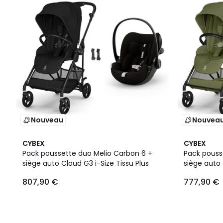
Nouveau
Nouvea
2
CYBEX
CYBEX
Couleurs
Pack poussette duo Melio Carbon 6 +
Pack pouss
siège auto Cloud G3 i-Size Tissu Plus
siège auto 
807,90 €
777,90 €