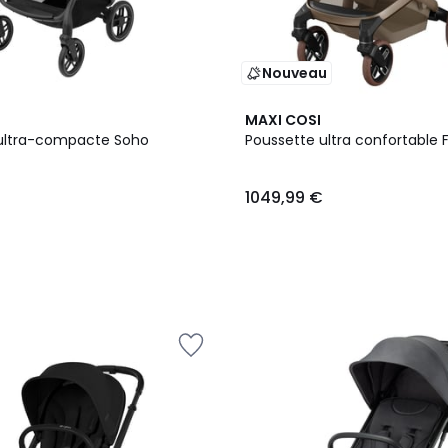
Nouveau
4
MAXI COSI
Couleurs
ultra-compacte Soho
Poussette ultra confortable 
1049,99 €