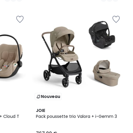
Nouveau
2
JOIE
Couleurs
 + Cloud T
Pack poussette trio Valora + i-Gemm 3