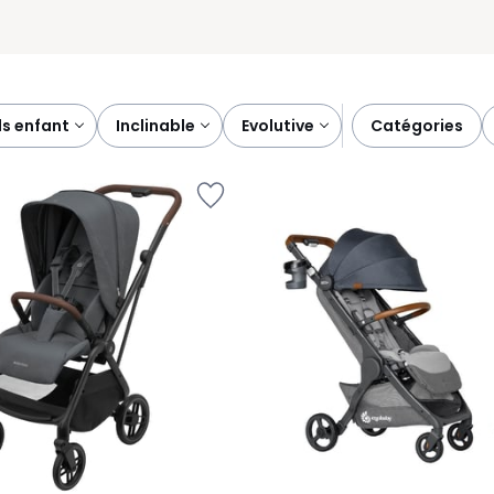
ds enfant
inclinable
evolutive
catégories