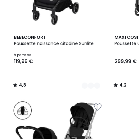
2
4,8
4,2
BEBECONFORT
MAXI COSI
Couleurs
/ 5
/ 5
Poussette naissance citadine Sunlite
Poussette 
à partir de
119,99 €
299,99 €
4,8
4,2
/
/
5
5