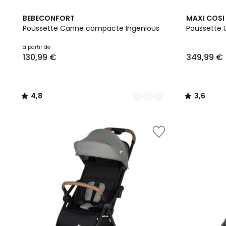
2
4,8
4
3,6
BEBECONFORT
MAXI COSI
Couleurs
/ 5
Couleurs
/ 5
Poussette Canne compacte Ingenious
Poussette 
Prix
à partir de
130,99 €
349,99 €
à
partir
de
130,99
4,8
3,6
€.
/
/
5
5