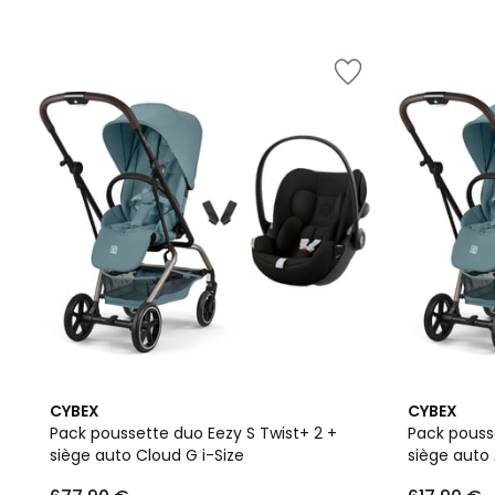
2
2
CYBEX
CYBEX
Couleurs
Couleurs
Pack poussette duo Eezy S Twist+ 2 +
Pack pouss
siège auto Cloud G i-Size
siège auto 