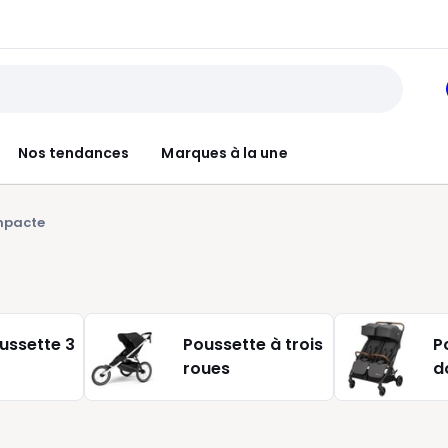
Nos tendances
Marques à la une
mpacte
ussette 3
Poussette à trois
P
roues
d