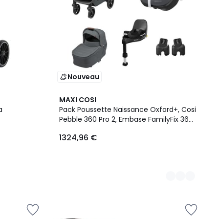
Nouveau
3
MAXI COSI
Couleurs
a
Pack Poussette Naissance Oxford+, Cosi
Pebble 360 Pro 2, Embase FamilyFix 360
Pro
1324,96 €