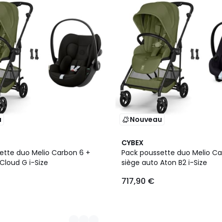
u
Nouveau
2
CYBEX
Couleurs
ette duo Melio Carbon 6 +
Pack poussette duo Melio Ca
Cloud G i-Size
siège auto Aton B2 i-Size
717,90 €