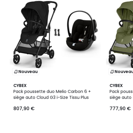
Nouveau
Nouvea
2
CYBEX
CYBEX
Couleurs
Pack poussette duo Melio Carbon 6 +
Pack pouss
siège auto Cloud G3 i-Size Tissu Plus
siège auto 
807,90 €
777,90 €