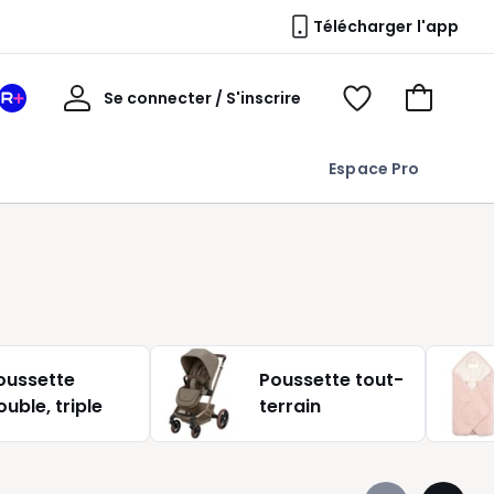
Télécharger l'app
Mon
Se connecter / S'inscrire
Mon
Voir
Voir
compte
espace
mes
mon
La
favoris
panier
Espace Pro
Redoute
+
oussette
Poussette tout-
ouble, triple
terrain