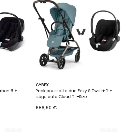
2
CYBEX
Couleurs
rbon 6 +
Pack poussette duo Eezy S Twist+ 2 +
siège auto Cloud T i-Size
686,90 €