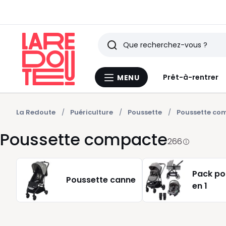
Rechercher
Derniers
Prêt-à-rentrer
MENU
Menu
articles
La
Redoute
vus
La Redoute
Puériculture
Poussette
Poussette co
Poussette compacte
266
Pack po
Poussette canne
en 1