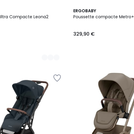
ERGOBABY
Ultra Compacte Leona2
Poussette compacte Metro+
329,90 €