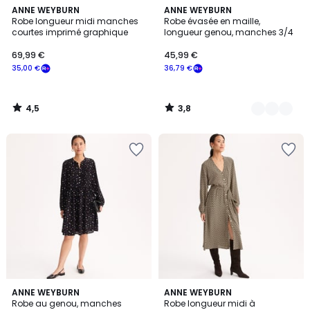
4,5
3,8
ANNE WEYBURN
2
ANNE WEYBURN
/ 5
/ 5
Robe longueur midi manches
Robe évasée en maille,
Couleurs
courtes imprimé graphique
longueur genou, manches 3/4
69,99 €
45,99 €
35,00 €
36,79 €
4,5
3,8
/
/
5
5
ANNE WEYBURN
ANNE WEYBURN
Robe au genou, manches
Robe longueur midi à