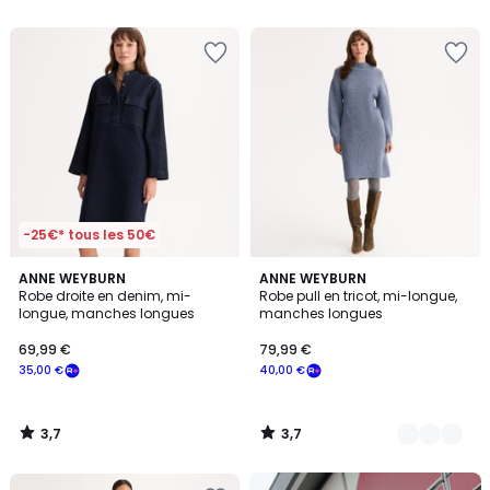
5
5
-25€* tous les 50€
3,7
3,7
ANNE WEYBURN
2
ANNE WEYBURN
/ 5
/ 5
Robe droite en denim, mi-
Robe pull en tricot, mi-longue,
Couleurs
longue, manches longues
manches longues
69,99 €
79,99 €
35,00 €
40,00 €
3,7
3,7
/
/
5
5
Nouveau