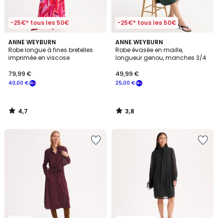
-25€* tous les 50€
-25€* tous les 50€
4,7
3,8
ANNE WEYBURN
ANNE WEYBURN
/ 5
/ 5
Robe longue à fines bretelles
Robe évasée en maille,
imprimée en viscose
longueur genou, manches 3/4
79,99 €
49,99 €
40,00 €
25,00 €
4,7
3,8
/
/
5
5