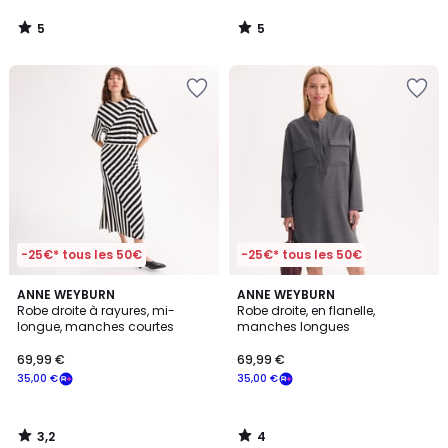
5
5
/
/
5
5
-25€* tous les 50€
-25€* tous les 50€
3,2
4
ANNE WEYBURN
ANNE WEYBURN
/ 5
/
Robe droite à rayures, mi-
Robe droite, en flanelle,
5
longue, manches courtes
manches longues
69,99 €
69,99 €
35,00 €
35,00 €
3,2
4
/
/