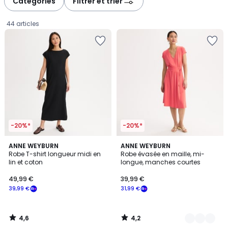
Catégories
Filtrer et trier
gauche
droite
44 articles
-20%*
-20%*
4,6
4,2
ANNE WEYBURN
2
ANNE WEYBURN
/ 5
/ 5
Robe T-shirt longueur midi en
Robe évasée en maille, mi-
Couleurs
lin et coton
longue, manches courtes
49,99
49,99 €
39,99 €
€
39,99 €
31,99 €
souscrivez
à
notre
4,6
4,2
programme
/
/