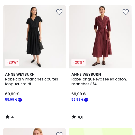
5
5
pour
payer
à
la
place
39,99
€.
-20%*
-20%*
4
4,6
ANNE WEYBURN
ANNE WEYBURN
/
/ 5
Robe col V manches courtes
Robe longue évasée en coton,
5
longueur midi
manches 3/4
69,99 €
69,99 €
55,99 €
55,99 €
4
4,6
/
/
5
5