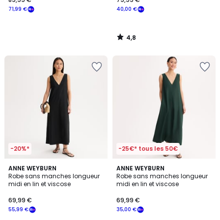
71,99 €
40,00 €
4,8
/
5
-20%*
-25€* tous les 50€
3,9
3,9
ANNE WEYBURN
ANNE WEYBURN
/ 5
/ 5
Robe sans manches longueur
Robe sans manches longueur
midi en lin et viscose
midi en lin et viscose
69,99 €
69,99 €
55,99 €
35,00 €