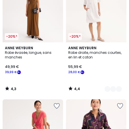
-20%*
-20%*
4,3
4,4
ANNE WEYBURN
2
ANNE WEYBURN
/ 5
/ 5
Robe évasée, longue, sans
Robe droite, manches courtes,
Couleurs
manches
en lin et coton
49,99 €
55,99 €
39,99 €
28,00 €
4,3
4,4
/
/
5
5