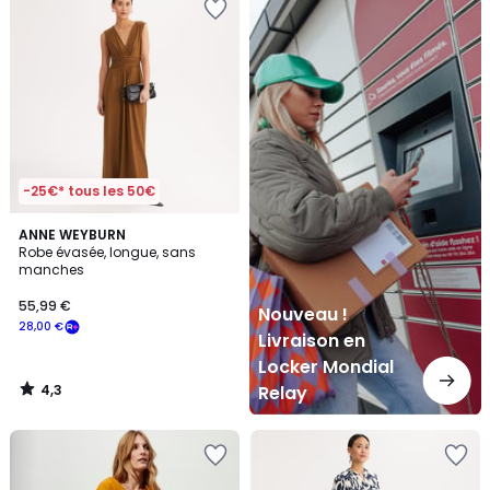
!
Livraison
en
Locker
Mondial
Relay
-25€* tous les 50€
4,3
ANNE WEYBURN
/ 5
Robe évasée, longue, sans
manches
55,99 €
Nouveau !
28,00 €
Livraison en
Locker Mondial
4,3
Relay
/
5