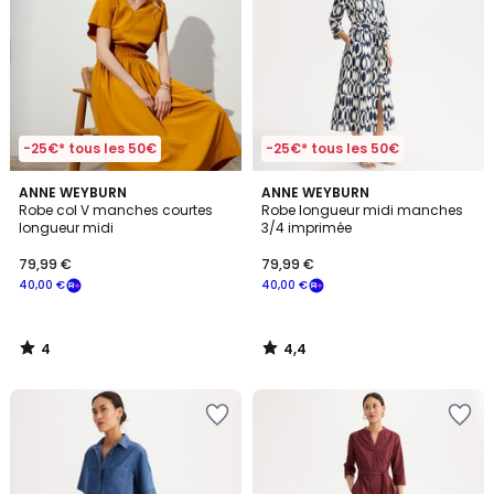
-25€* tous les 50€
-25€* tous les 50€
4
4,4
ANNE WEYBURN
ANNE WEYBURN
/
/ 5
Robe col V manches courtes
Robe longueur midi manches
5
longueur midi
3/4 imprimée
79,99 €
79,99 €
40,00 €
40,00 €
4
4,4
/
/
5
5