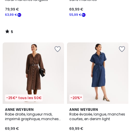
79,99 €
69,99 €
63,99 €
55,99 €
5
/
5
-25€* tous les 50€
-20%*
5
4,3
ANNE WEYBURN
ANNE WEYBURN
/
/ 5
Robe droite, longueur midi,
Robe évasée, longue, manches
5
imprimé graphique, manches
courtes, en denim light
longues
69,99 €
69,99 €