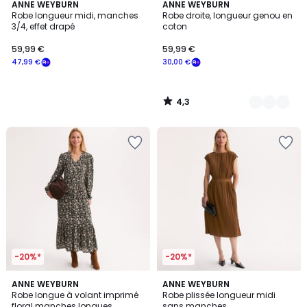
4,3
ANNE WEYBURN
2
ANNE WEYBURN
/ 5
Robe longueur midi, manches
Robe droite, longueur genou en
Couleurs
3/4, effet drapé
coton
59,99 €
59,99 €
47,99 €
30,00 €
4,3
/
5
-20%*
-20%*
5
ANNE WEYBURN
ANNE WEYBURN
/
Robe longue à volant imprimé
Robe plissée longueur midi
5
floral manches longues
sans manches