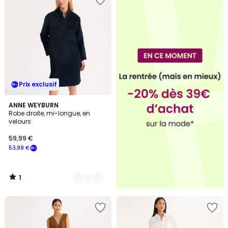
Prix exclusif
1
2
ANNE WEYBURN
/
Robe droite, mi-longue, en
Couleurs
5
velours
59,99 €
53,99 €
1
/
5