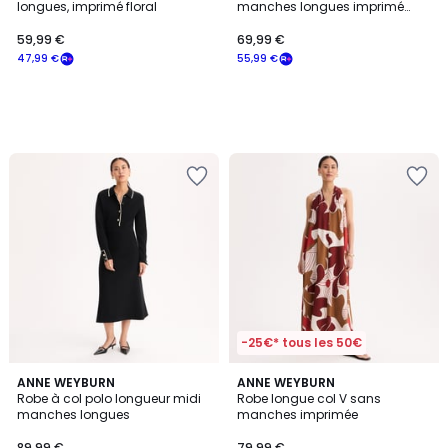
longues, imprimé floral
manches longues imprimé
graphique
59,99 €
69,99 €
47,99 €
55,99 €
-25€* tous les 50€
4,8
ANNE WEYBURN
ANNE WEYBURN
/ 5
Robe à col polo longueur midi
Robe longue col V sans
manches longues
manches imprimée
89,99 €
79,99 €