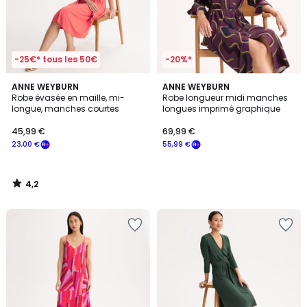
-25€* tous les 50€
-20%*
4,2
ANNE WEYBURN
ANNE WEYBURN
/ 5
Robe évasée en maille, mi-
Robe longueur midi manches
longue, manches courtes
longues imprimé graphique
45,99 €
69,99 €
23,00 €
55,99 €
4,2
/
5