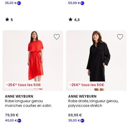
35,00 €
55,99 €
5
4,3
/
/
5
5
-25€* tous les 50€
-25€* tous les 50€
5
5
ANNE WEYBURN
ANNE WEYBURN
/
/
Robe longueur genou
Robe droite, longueur genou,
5
5
manches courtes en satin
polyviscose stretch
79,99 €
69,99 €
40,00 €
35,00 €