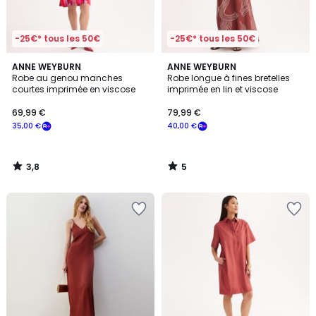
-25€* tous les 50€
-25€* tous les 50€
3,8
5
ANNE WEYBURN
ANNE WEYBURN
/ 5
/
Robe au genou manches
Robe longue à fines bretelles
5
courtes imprimée en viscose
imprimée en lin et viscose
69,99 €
79,99 €
35,00 €
40,00 €
3,8
5
/
/
5
5