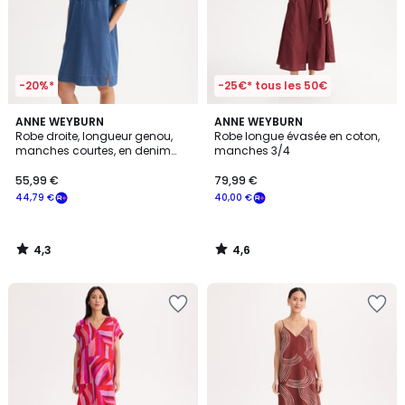
-20%*
-25€* tous les 50€
4,3
4,6
ANNE WEYBURN
ANNE WEYBURN
/ 5
/ 5
Robe droite, longueur genou,
Robe longue évasée en coton,
manches courtes, en denim
manches 3/4
light
55,99 €
79,99 €
44,79 €
40,00 €
4,3
4,6
/
/
5
5