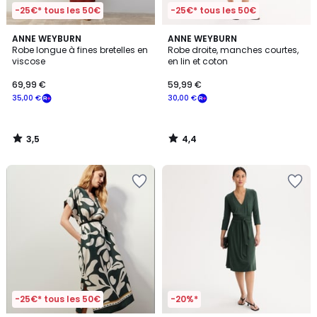
-25€* tous les 50€
-25€* tous les 50€
3,5
4,4
ANNE WEYBURN
ANNE WEYBURN
/ 5
/ 5
Robe longue à fines bretelles en
Robe droite, manches courtes,
viscose
en lin et coton
69,99 €
59,99 €
35,00 €
30,00 €
3,5
4,4
/
/
5
5
-25€* tous les 50€
-20%*