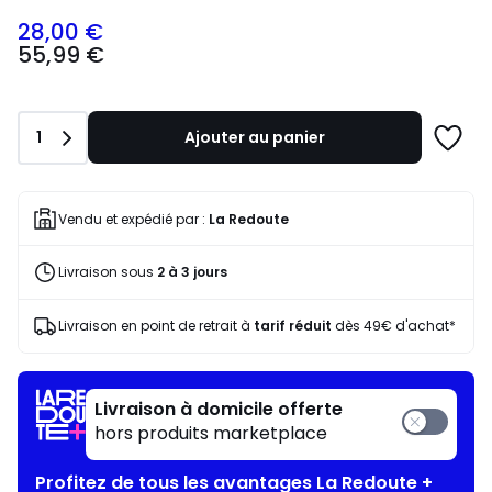
28,00 €
55,99
55,99 €
€
souscrivez
à
notre
Quantité
1
Ajouter au panier
programme
Ajoute
pour
à
payer
une
à
liste
Vendu et expédié par :
La Redoute
la
place
Livraison sous
2 à 3 jours
28,00
€.
Livraison en point de retrait à
tarif réduit
dès 49€ d'achat*
Livraison à domicile offerte
hors produits marketplace
Profitez de tous les avantages La Redoute +