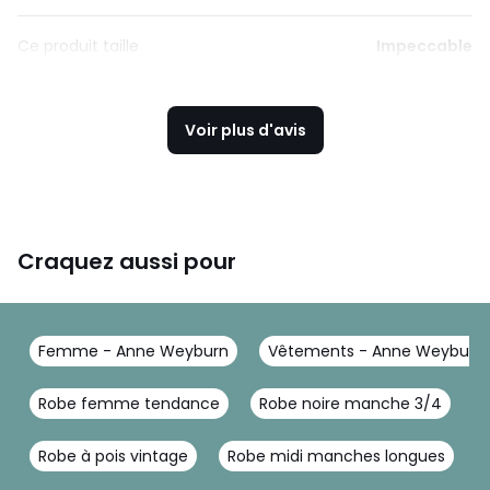
Ce produit taille
Impeccable
Voir plus d'avis
Craquez aussi pour
Femme - Anne Weyburn
Vêtements - Anne Weyburn
Robe femme tendance
Robe noire manche 3/4
R
Robe à pois vintage
Robe midi manches longues