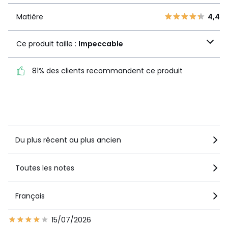
1
0
Matière
4,4
Matière
4,4
Ce produit taille :
Ce produit taille :
Impeccable
Impeccable
81% des clients recommandent ce produit
81% des clients
recommandent ce produit
Voir le détail de la note
Du plus récent au plus ancien
Toutes les notes
Français
15/07/2026