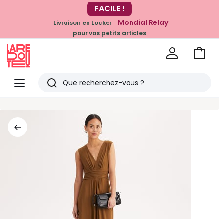
FACILE !
-20% dès 39€*
sur la mode
Mondial Relay
Livraison en Locker
pour vos petits articles
Voir
mon
La
panie
Redoute
Menu
Rechercher
Derniers
articles
vus