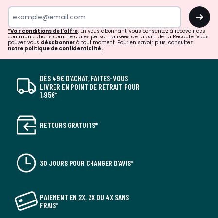
OK
*Voir conditions de l'offre
. En vous abonnant, vous consentez à recevoir des
communications commerciales personnalisées de la part de La Redoute. Vous
pouvez vous
désabonner
à tout moment. Pour en savoir plus, consultez
notre politique de confidentialité.
DÈS 49€ D’ACHAT, FAITES-VOUS
LIVRER EN POINT DE RETRAIT POUR
1,95€*
RETOURS GRATUITS*
30 JOURS POUR CHANGER D'AVIS*
PAIEMENT EN 2X, 3X OU 4X SANS
FRAIS*