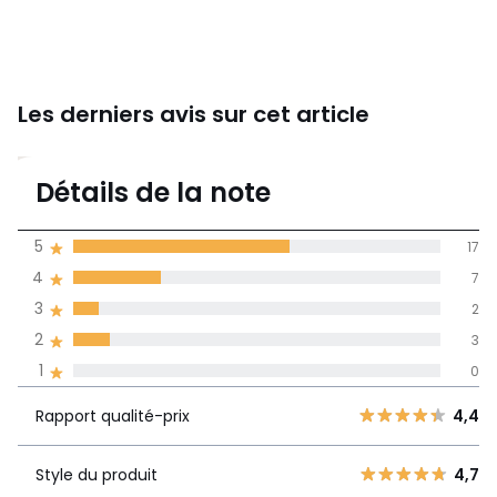
Les derniers avis sur cet article
4,3
Détails de la note
(29)
moyenne des avis
5
17
dans toutes les
4
7
langues
3
2
Informations,
2
3
La Redoute s'engage
1
0
Rapport
5
17
4,4
qualité-prix
4
7
Rapport qualité-prix
4,4
3
2
Style du
4,7
2
Style du produit
4,7
3
produit