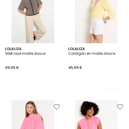
LOLALIZA
2
LOLALIZA
Gilet rayé maille douce
Cardigan en maille douce
Couleurs
49,99 €
45,99 €