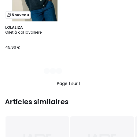
Nouveau
2
LOLALIZA
Gilet à col lavallière
Couleurs
45,99 €
Page 1 sur 1
Articles similaires