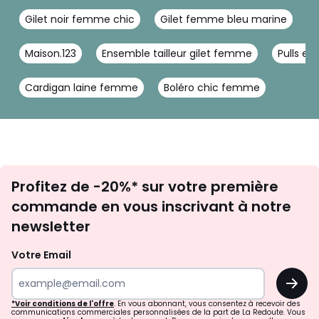
Gilet noir femme chic
Gilet femme bleu marine
D
Maison.123
Ensemble tailleur gilet femme
Pulls en
Cardigan laine femme
Boléro chic femme
Inscription
Profitez de -20%* sur votre première
newsletter
commande en vous inscrivant à notre
newsletter
Votre Email
OK
*Voir conditions de l'offre
. En vous abonnant, vous consentez à recevoir des
communications commerciales personnalisées de la part de La Redoute. Vous