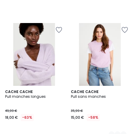
CACHE CACHE
2
CACHE CACHE
Pull manches longues
Pull sans manches
Couleurs
49,99 €
35,99 €
18,00 €
-63%
15,00 €
-58%