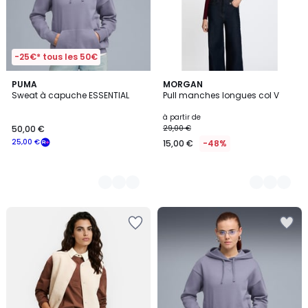
-25€* tous les 50€
2
PUMA
5
MORGAN
Sweat à capuche ESSENTIAL
Pull manches longues col V
Couleurs
Couleurs
à partir de
50,00 €
29,00 €
25,00 €
15,00 €
-48%