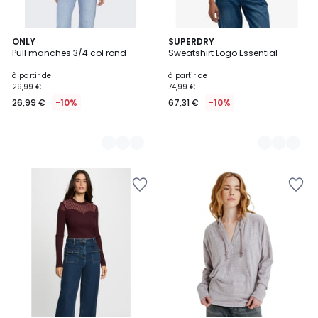
3
ONLY
3
SUPERDRY
Pull manches 3/4 col rond
Sweatshirt Logo Essential
Couleurs
Couleurs
à partir de
à partir de
29,99 €
74,99 €
26,99 €
-10%
67,31 €
-10%