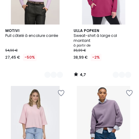
4,7
2
MOTIVI
19
ULLA POPKEN
/ 5
Pull côtelé à encolure carrée
Sweat-shirt à large col
Couleurs
Couleurs
montant
à partir de
54,90 €
39,99 €
27,45 €
-50%
38,99 €
-2%
4,7
/
5