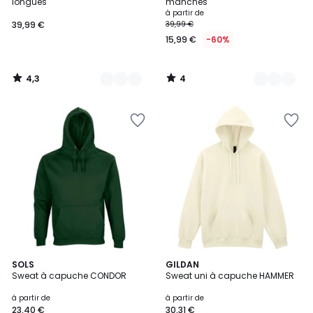
5
longues
manches
à partir de
39,99 €
39,99 €
15,99 €
-60%
4,3
4
/
/
5
5
15
SOLS
7
GILDAN
Sweat à capuche CONDOR
Sweat uni à capuche HAMMER
Couleurs
Couleurs
à partir de
à partir de
23,40 €
30,31 €