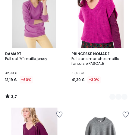
3,7
DAMART
4
PRINCESSE NOMADE
/ 5
Pull col "V" maille jersey
Pull sans manches maille
Couleurs
fantaisie PASCALE
32,99 €
59,00 €
13,19 €
-60%
41,30 €
-30%
3,7
/
5