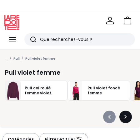
Voir
mon
La
panie
Redoute
Menu
Rechercher
Derniers
...
articles
Pull
Pull violet femme
vus
Pull violet femme
Pull col roulé
Pull violet foncé
femme violet
femme
Précédent
Suivan
-
-
défiler
défiler
à
à
Catégories
Filtrer et trier