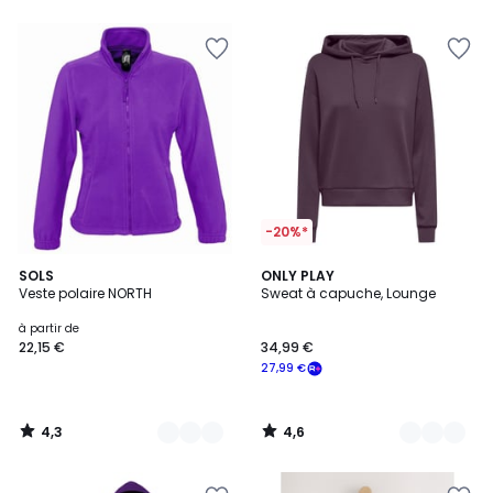
5
-20%*
4,3
4,6
15
SOLS
2
ONLY PLAY
/ 5
/ 5
Veste polaire NORTH
Sweat à capuche, Lounge
Couleurs
Couleurs
à partir de
22,15 €
34,99 €
27,99 €
4,3
4,6
/
/
5
5