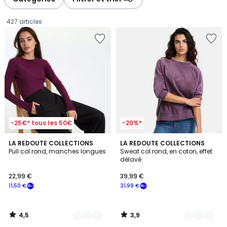
gauche
droite
427 articles
-25€* tous les 50€
-20%*
4,5
3,9
2
LA REDOUTE COLLECTIONS
3
LA REDOUTE COLLECTIONS
/ 5
/ 5
Pull col rond, manches longues
Sweat col rond, en coton, effet
Couleurs
Couleurs
délavé
22,99
22,99 €
39,99 €
€
11,50 €
31,99 €
souscrivez
à
notre
4,5
3,9
programme
/
/
5
5