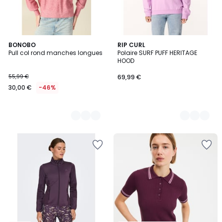
3
BONOBO
5
RIP CURL
Pull col rond manches longues
Polaire SURF PUFF HERITAGE
Couleurs
Couleurs
HOOD
55,99 €
69,99 €
30,00 €
-46%