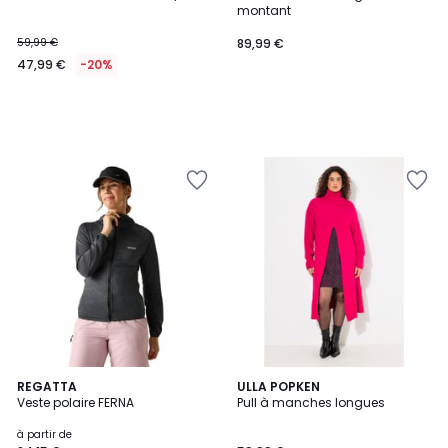
montant
59,99 €
89,99 €
47,99 €
-20%
4,5
7
REGATTA
4
ULLA POPKEN
/ 5
Veste polaire FERNA
Pull à manches longues
Couleurs
Couleurs
à partir de