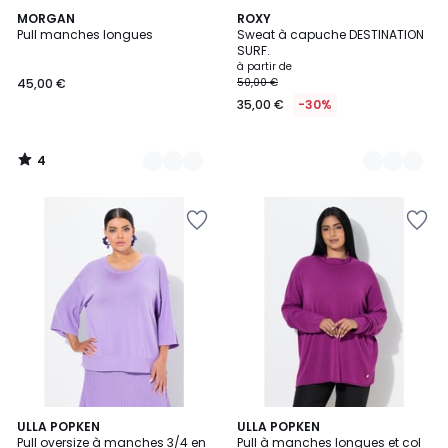
4
2
MORGAN
5
ROXY
/
Pull manches longues
Sweat à capuche DESTINATION
Couleurs
Couleurs
5
SURF.
à partir de
45,00 €
50,00 €
35,00 €
-30%
4
/
5
ULLA POPKEN
ULLA POPKEN
Pull oversize à manches 3/4 en
Pull à manches longues et col