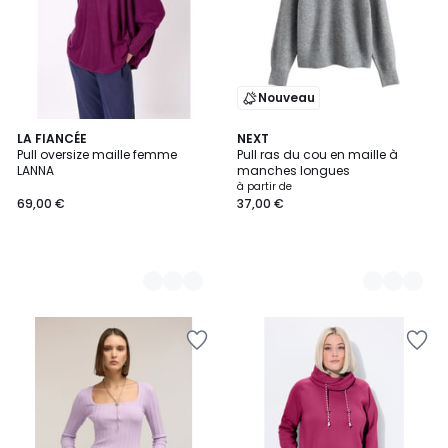
Nouveau
4
LA FIANCÉE
5
NEXT
Pull oversize maille femme
Pull ras du cou en maille à
Couleurs
Couleurs
LANNA
manches longues
à partir de
69,00 €
37,00 €