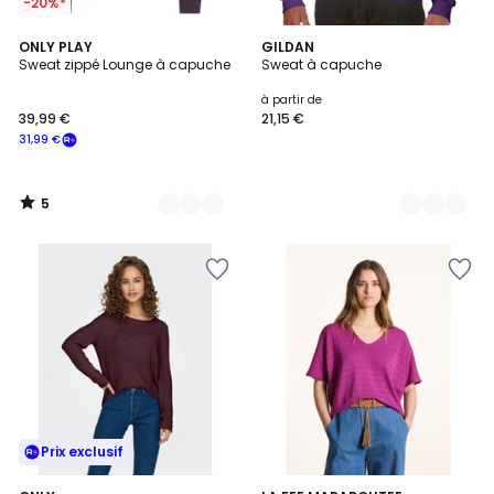
-20%*
5
3
ONLY PLAY
39
GILDAN
/
Sweat zippé Lounge à capuche
Sweat à capuche
Couleurs
Couleurs
5
à partir de
39,99 €
21,15 €
31,99 €
5
/
5
Prix exclusif