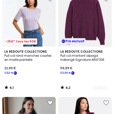
Prix exclusif
-25€* tous les 50€
4,1
4,2
LA REDOUTE COLLECTIONS
6
LA REDOUTE COLLECTIONS
/ 5
/ 5
Pull col rond manches courtes
Pull col montant alpaga
Couleurs
en maille pointelle
mélangé Signature ARISTIDE
22,99 €
59,99 €
11,50 €
53,99 €
4,1
4,2
/
/
5
5