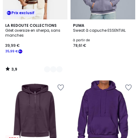
Prix exclusif
3,9
4
LA REDOUTE COLLECTIONS
PUMA
/ 5
Gilet oversize en sherpa, sans
Sweat à capuche ESSENTIAL
Couleurs
manches
à partir de
39,99 €
78,61 €
35,99 €
3,9
/
5