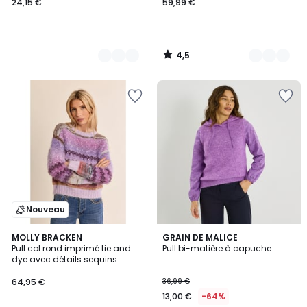
24,15 €
59,99 €
4,5
/
5
Nouveau
MOLLY BRACKEN
GRAIN DE MALICE
Pull col rond imprimé tie and
Pull bi-matière à capuche
dye avec détails sequins
64,95 €
36,99 €
13,00 €
-64%