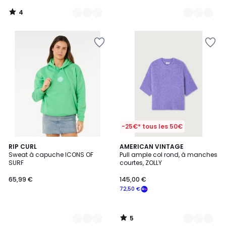
4
/
5
-25€* tous les 50€
5
4
RIP CURL
2
AMERICAN VINTAGE
/
Sweat à capuche ICONS OF
Pull ample col rond, à manches
Couleurs
Couleurs
5
SURF
courtes, ZOLLY
65,99 €
145,00 €
72,50 €
5
/