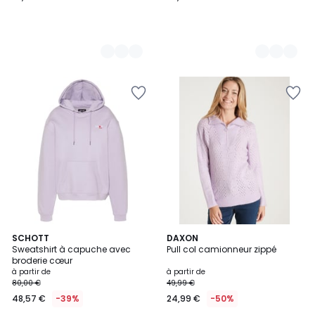
6
SCHOTT
7
DAXON
Sweatshirt à capuche avec
Pull col camionneur zippé
Couleurs
Couleurs
broderie cœur
à partir de
à partir de
80,00 €
49,99 €
48,57 €
-39%
24,99 €
-50%