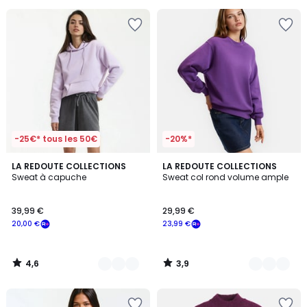
pour
payer
à
la
place
11,50
€.
-25€* tous les 50€
-20%*
4,6
3,9
2
LA REDOUTE COLLECTIONS
3
LA REDOUTE COLLECTIONS
/ 5
/ 5
Sweat à capuche
Sweat col rond volume ample
Couleurs
Couleurs
39,99 €
29,99 €
20,00 €
23,99 €
4,6
3,9
/
/
5
5