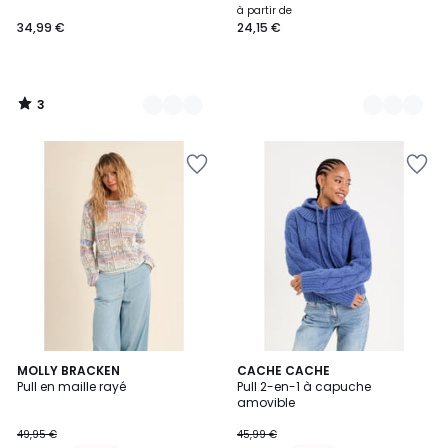
à partir de
34,99 €
24,15 €
3
/
5
MOLLY BRACKEN
2
CACHE CACHE
Pull en maille rayé
Pull 2-en-1 à capuche
Couleurs
amovible
49,95 €
45,99 €