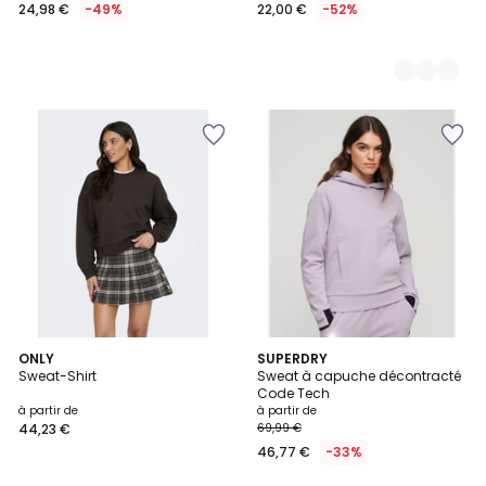
24,98 €
-49%
22,00 €
-52%
4
3
ONLY
2
SUPERDRY
/
Sweat-Shirt
Sweat à capuche décontracté
Couleurs
Couleurs
5
Code Tech
à partir de
à partir de
44,23 €
69,99 €
46,77 €
-33%