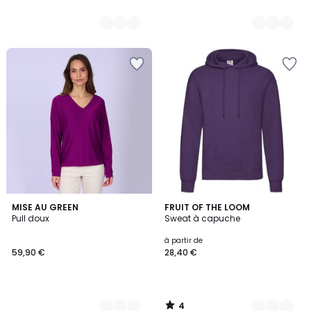
4
2
MISE AU GREEN
19
FRUIT OF THE LOOM
/
Pull doux
Sweat à capuche
Couleurs
Couleurs
5
à partir de
59,90 €
28,40 €
4
/