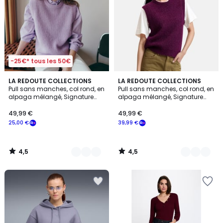
-25€* tous les 50€
4,5
4,5
2
LA REDOUTE COLLECTIONS
5
LA REDOUTE COLLECTIONS
/ 5
/ 5
Pull sans manches, col rond, en
Pull sans manches, col rond, en
Couleurs
Couleurs
alpaga mélangé, Signature
alpaga mélangé, Signature
ANETTE
ANETTE
49,99 €
49,99 €
25,00 €
39,99 €
4,5
4,5
/
/
5
5