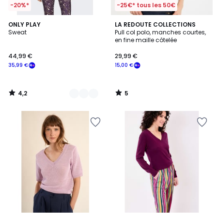
-20%*
-25€* tous les 50€
4,2
5
2
ONLY PLAY
LA REDOUTE COLLECTIONS
/ 5
/
Sweat
Pull col polo, manches courtes,
Couleurs
5
en fine maille côtelée
44,99 €
29,99 €
35,99 €
15,00 €
4,2
5
/
/
5
5