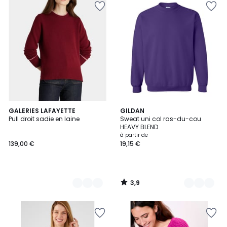
3,9
4
GALERIES LAFAYETTE
26
GILDAN
/ 5
Pull droit sadie en laine
Sweat uni col ras-du-cou
Couleurs
Couleurs
HEAVY BLEND
à partir de
139,00 €
19,15 €
3,9
/
5