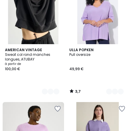
3,7
2
AMERICAN VINTAGE
2
ULLA POPKEN
/ 5
Sweat col rond manches
Pull oversize
Couleurs
Couleurs
longues, ATUBAY
à partir de
100,00 €
49,99 €
3,7
/
5