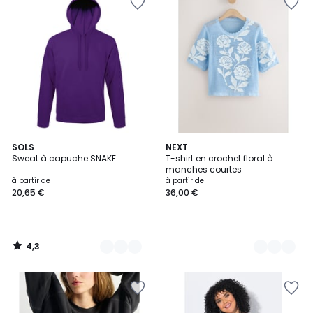
4,3
20
SOLS
10
NEXT
/ 5
Sweat à capuche SNAKE
T-shirt en crochet floral à
Couleurs
Couleurs
manches courtes
à partir de
à partir de
20,65 €
36,00 €
4,3
/
5