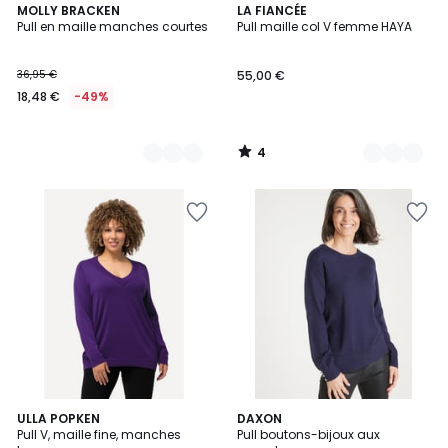
4
5
MOLLY BRACKEN
4
LA FIANCÉE
/
Pull en maille manches courtes
Pull maille col V femme HAYA
Couleurs
Couleurs
5
36,95 €
55,00 €
18,48 €
-49%
4
/
5
4,3
4
6
ULLA POPKEN
6
DAXON
/ 5
/
Pull V, maille fine, manches
Pull boutons-bijoux aux
Couleurs
Couleurs