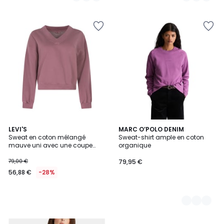
5
LEVI'S
5
MARC O’POLO DENIM
Sweat en coton mélangé
Sweat-shirt ample en coton
Couleurs
mauve uni avec une coupe
organique
droite et un col v
79,00 €
79,95 €
56,88 €
-28%