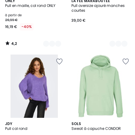
4,2
4
ONLY
2
LA FEE MARABOUTEE
/ 5
Pull en maille, col rond ONLY
Pull oversize ajouré manches
Couleurs
Couleurs
courtes
à partir de
26,99 €
39,00 €
16,19 €
-40%
4,2
/
5
3
3
JDY
6
SOLS
/
Pull col rond
Sweat à capuche CONDOR
Couleurs
Couleurs
5