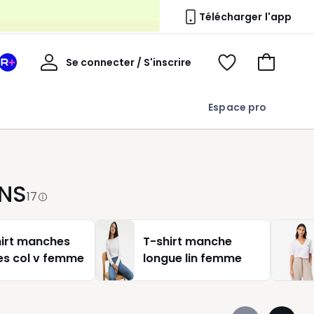
s
Télécharger l'app
Mon
Se connecter / S'inscrire
Mon
Voir
Voir
compte
espace
mes
mon
La
favoris
panier
Espace pro
Redoute
+
ONS
17
hirt manches
T-shirt manche
es col v femme
longue lin femme