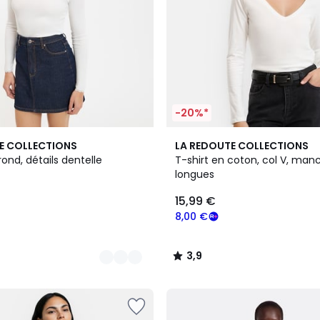
-20%*
3
3,9
E COLLECTIONS
LA REDOUTE COLLECTIONS
Couleurs
/ 5
rond, détails dentelle
T-shirt en coton, col V, man
longues
15,99 €
8,00 €
3,9
/
5