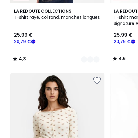
3
4,3
2
4,6
LA REDOUTE COLLECTIONS
LA REDOUT
Couleurs
/ 5
Couleurs
/ 5
T-shirt rayé, col rond, manches longues
T-shirt mar
Signature A
25,99
25,99 €
25,99 €
€
souscrivez
20,79 €
20,79 €
à
notre
4,6
4,3
programme
/
/
pour
5
5
payer
à
la
place
20,79
€.