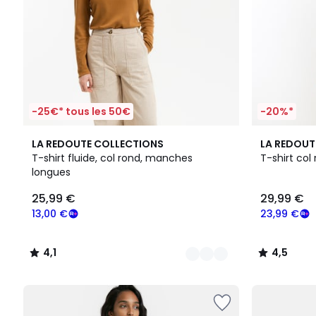
-25€* tous les 50€
-20%*
2
4,1
2
4,5
LA REDOUTE COLLECTIONS
LA REDOUT
Couleurs
/ 5
Couleurs
/ 5
T-shirt fluide, col rond, manches
T-shirt col 
longues
25,99 €
29,99 €
13,00 €
23,99 €
4,1
4,5
/
/
5
5