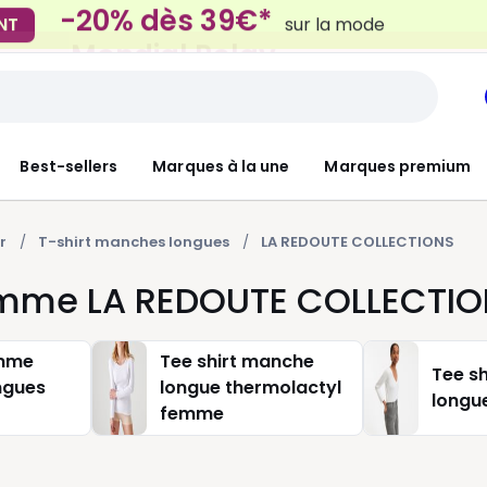
Mondial Relay
 Locker
pour vos petits article
Best-sellers
Marques à la une
Marques premium
r
T-shirt manches longues
LA REDOUTE COLLECTIONS
femme LA REDOUTE COLLECTI
emme
Tee shirt manche
Tee s
ngues
longue thermolactyl
longu
femme