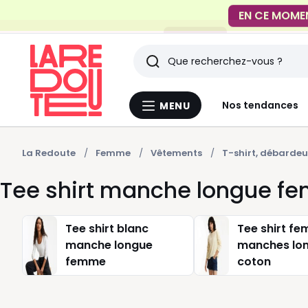
FACILE !
Livraison en
Rechercher
Derniers
Nos tendances
MENU
Menu
articles
La
Redoute
vus
La Redoute
Femme
Vêtements
T-shirt, débardeu
Tee shirt manche longue 
Tee shirt blanc
Tee shirt f
manche longue
manches lo
femme
coton