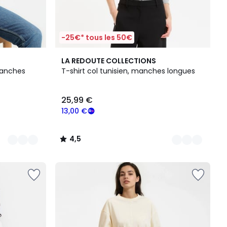
-25€* tous les 50€
3
4,5
LA REDOUTE COLLECTIONS
Couleurs
/ 5
 manches
T-shirt col tunisien, manches longues
25,99 €
13,00 €
4,5
/
5