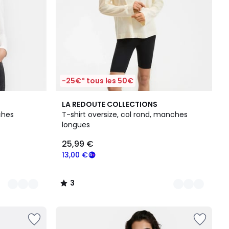
-25€* tous les 50€
3
3
LA REDOUTE COLLECTIONS
Couleurs
/
ches
T-shirt oversize, col rond, manches
5
longues
25,99 €
13,00 €
3
/
5