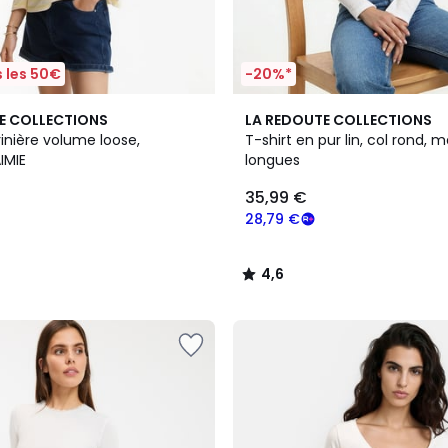
 les 50€
-20%*
2
4,6
E COLLECTIONS
LA REDOUTE COLLECTIONS
Couleurs
/ 5
inière volume loose,
T-shirt en pur lin, col rond,
IMIE
longues
35,99 €
28,79 €
4,6
/
5