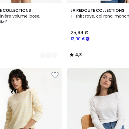
4,3
E COLLECTIONS
LA REDOUTE COLLECTIONS
/ 5
inière volume loose,
T-shirt rayé, col rond, manc
IMIE
25,99 €
13,00 €
4,3
/
5