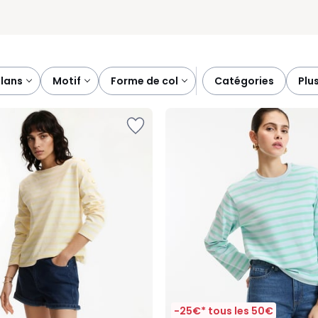
plans
motif
forme de col
catégories
plu
-25€* tous les 50€