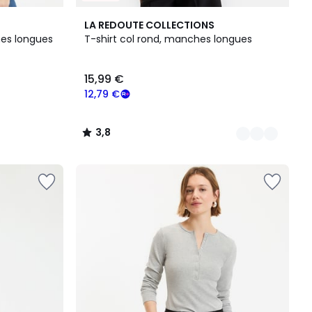
3
3,8
LA REDOUTE COLLECTIONS
Couleurs
/ 5
hes longues
T-shirt col rond, manches longues
15,99 €
12,79 €
3,8
/
5