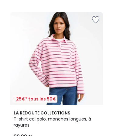
-25€* tous les 50€
3,8
LA REDOUTE COLLECTIONS
/ 5
T-shirt col polo, manches longues, à
rayures