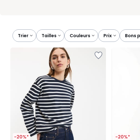
Trier
tailles
couleurs
prix
bons 
-20%*
-20%*