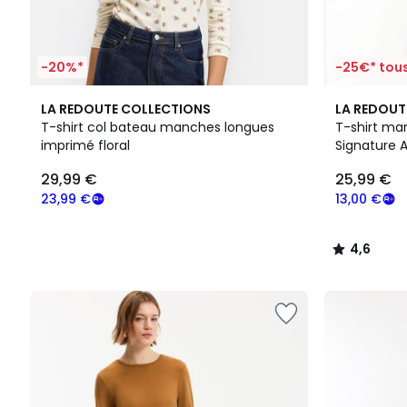
-20%*
-25€* tous
4,6
LA REDOUTE COLLECTIONS
LA REDOUT
/ 5
T-shirt col bateau manches longues
T-shirt mar
imprimé floral
Signature A
29,99 €
25,99 €
23,99 €
13,00 €
4,6
/
5