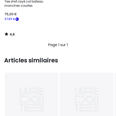
/ 5
Tee shirt rayé col bateau
manches courtes
75,00
75,00 €
€
37,50 €
souscrivez
à
notre
4,6
programme
/
5
pour
Page 1 sur 1
payer
à
la
Articles similaires
place
37,50
€.