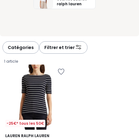
ralph lauren
Catégories
Filtrer et trier
1 article
-25€* tous les 50€
4,6
LAUREN RALPH LAUREN