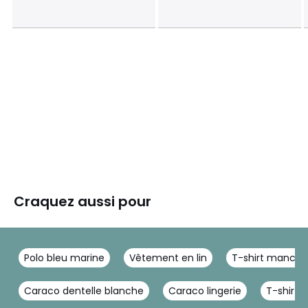
Craquez aussi pour
Polo bleu marine
Vêtement en lin
T-shirt manche
Caraco dentelle blanche
Caraco lingerie
T-shirt 