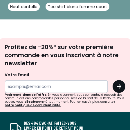
Haut dentelle
Tee shirt blanc femme court
Inscription
Profitez de -20%* sur votre première
newsletter
commande en vous inscrivant à notre
newsletter
Votre Email
OK
*Voir conditions de l'offre
. En vous abonnant, vous consentez à recevoir des
communications commerciales personnalisées de la part de La Redoute. Vous
pouvez vous
désabonner
à tout moment. Pour en savoir plus, consultez
notre politique de confidentialité.
DÈS 49€ D’ACHAT, FAITES-VOUS
LIVRER EN POINT DE RETRAIT POUR