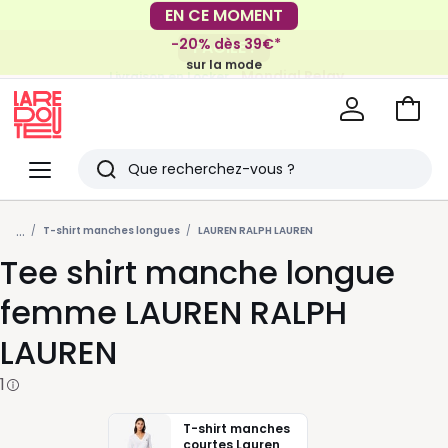
EN CE MOMENT
-20% dès 39€*
FACILE !
sur la mode
Mondial Relay
Livraison en Locker
pour vos petits articles
Voir
mon
La
panie
Redoute
Menu
Rechercher
Derniers
...
articles
T-shirt manches longues
LAUREN RALPH LAUREN
Tee shirt manche longue
vus
femme LAUREN RALPH
LAUREN
1
T-shirt manches
courtes Lauren