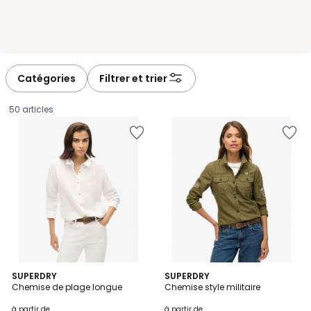
Catégories
Filtrer et trier
50 articles
2
SUPERDRY
2
SUPERDRY
Chemise de plage longue
Chemise style militaire
Couleurs
Couleurs
Prix
à partir de
à partir de