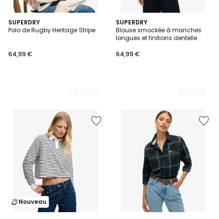
8
SUPERDRY
2
SUPERDRY
Polo de Rugby Heritage Stripe
Blouse smockée à manches
Couleurs
Couleurs
longues et finitions dentelle
64,99 €
64,99 €
Nouveau