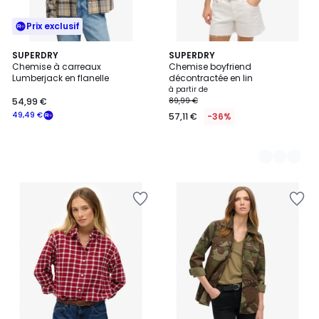
Prix exclusif
SUPERDRY
3
SUPERDRY
Chemise à carreaux
Chemise boyfriend
Couleurs
Lumberjack en flanelle
décontractée en lin
à partir de
54,99 €
89,99 €
49,49 €
57,11 €
-36%