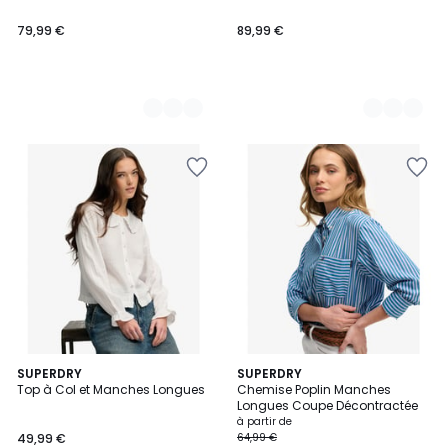
79,99 €
89,99 €
SUPERDRY
2
SUPERDRY
Top à Col et Manches Longues
Chemise Poplin Manches
Couleurs
Longues Coupe Décontractée
à partir de
49,99 €
64,99 €