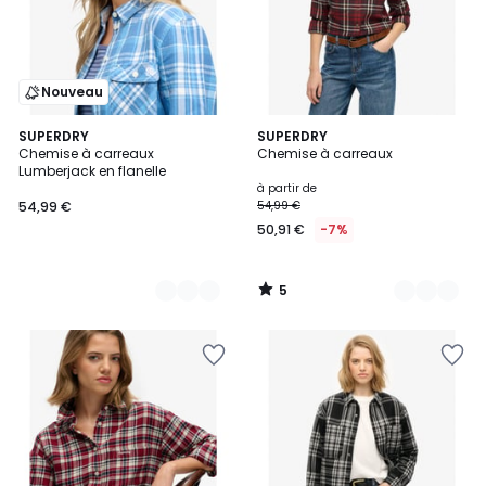
Nouveau
5
4
SUPERDRY
6
SUPERDRY
/
Chemise à carreaux
Chemise à carreaux
Couleurs
Couleurs
5
Lumberjack en flanelle
à partir de
54,99 €
54,99 €
50,91 €
-7%
5
/
5