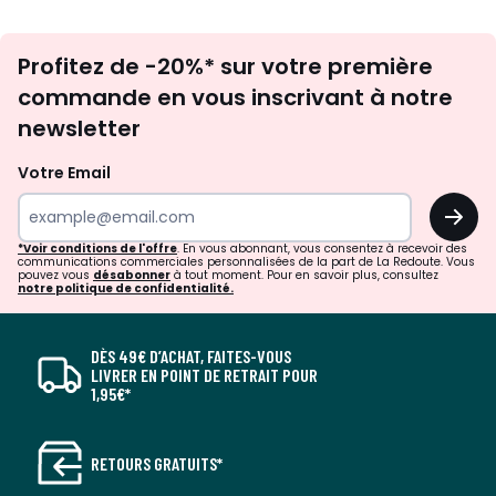
Inscription
Profitez de -20%* sur votre première
newsletter
commande en vous inscrivant à notre
newsletter
Votre Email
OK
*Voir conditions de l'offre
. En vous abonnant, vous consentez à recevoir des
communications commerciales personnalisées de la part de La Redoute. Vous
pouvez vous
désabonner
à tout moment. Pour en savoir plus, consultez
notre politique de confidentialité.
DÈS 49€ D’ACHAT, FAITES-VOUS
LIVRER EN POINT DE RETRAIT POUR
1,95€*
RETOURS GRATUITS*