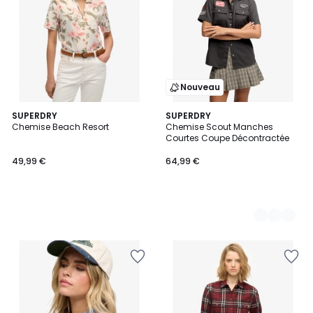
Nouveau
SUPERDRY
3
SUPERDRY
Chemise Beach Resort
Chemise Scout Manches
Couleurs
Courtes Coupe Décontractée
49,99 €
64,99 €