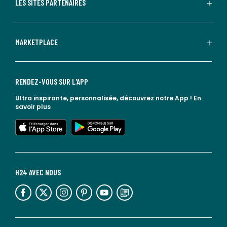
LES SITES PARTENAIRES
MARKETPLACE
RENDEZ-VOUS SUR L'APP
Ultra inspirante, personnalisée, découvrez notre App !
En
savoir plus
lien vers l'app store
lien vers google play
H24 AVEC NOUS
lien vers l'espace réseaux sociaux
lien vers l'espace réseaux sociaux
lien vers l'espace réseaux sociaux
lien vers l'espace réseaux sociaux
lien vers l'espace réseaux sociaux
lien vers le blog la redoute