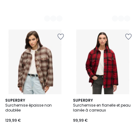
5
3
SUPERDRY
SUPERDRY
/
Surchemise épaisse non
Surchemise en flanelle et peau
Couleurs
5
doublée
lainée à carreaux
129,99 €
99,99 €