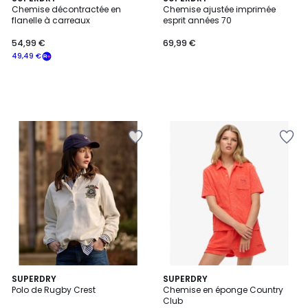
Chemise décontractée en
Chemise ajustée imprimée
flanelle à carreaux
esprit années 70
54,99 €
69,99 €
49,49 €
2
SUPERDRY
SUPERDRY
Polo de Rugby Crest
Chemise en éponge Country
Couleurs
Club