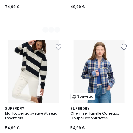
74,99 €
49,99 €
Nouveau
3
SUPERDRY
3
SUPERDRY
Maillot de rugby rayé Athletic
Chemise Flanelle Carreaux
Couleurs
Couleurs
Essentials
Coupe Décontractée
54,99 €
54,99 €