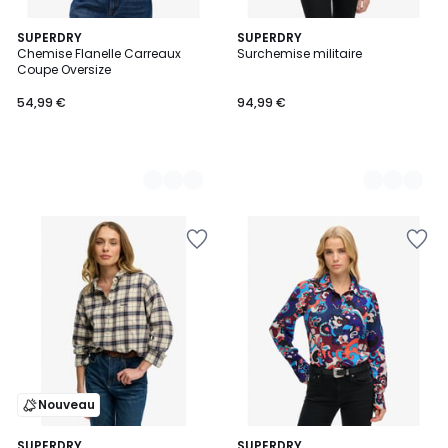
5
SUPERDRY
3
SUPERDRY
Chemise Flanelle Carreaux
Surchemise militaire
Couleurs
Couleurs
Coupe Oversize
54,99 €
94,99 €
Nouveau
SUPERDRY
SUPERDRY