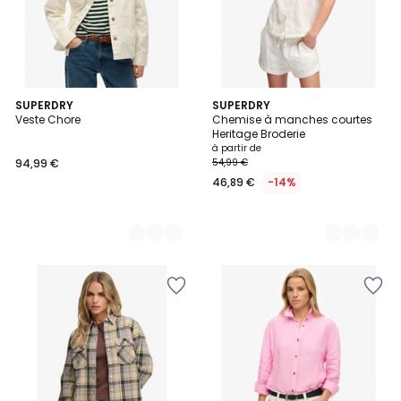
2
SUPERDRY
2
SUPERDRY
Veste Chore
Chemise à manches courtes
Couleurs
Couleurs
Heritage Broderie
à partir de
94,99 €
54,99 €
46,89 €
-14%