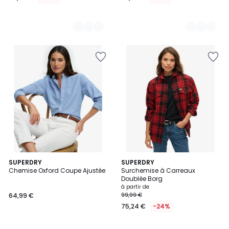
6
SUPERDRY
3
SUPERDRY
Chemise Oxford Coupe Ajustée
Surchemise à Carreaux
Couleurs
Couleurs
Doublée Borg
à partir de
64,99 €
99,99 €
75,24 €
-24%