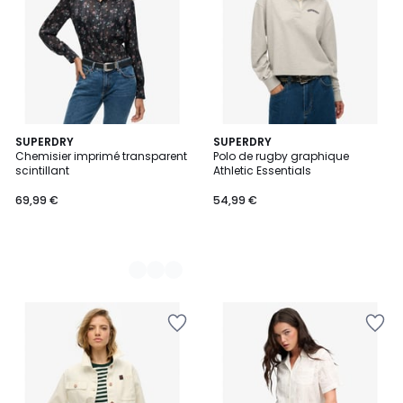
2
SUPERDRY
SUPERDRY
Chemisier imprimé transparent
Polo de rugby graphique
Couleurs
scintillant
Athletic Essentials
69,99 €
54,99 €