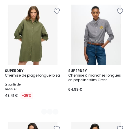
3
SUPERDRY
SUPERDRY
Chemise de plage longue Ibiza
Chemise à manches longues
Couleurs
en popeline slim Crest
à partir de
64,99 €
64,99 €
48,41 €
-25%