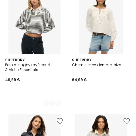
8
SUPERDRY
SUPERDRY
Polo de rugby rayé court
Chemisier en dentelle Ibiza
Couleurs
Athletic Essentials
49,99 €
64,99 €