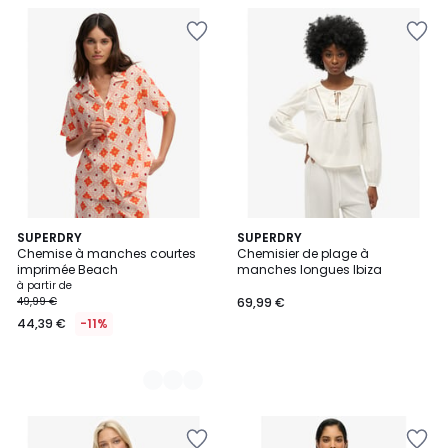
4
SUPERDRY
SUPERDRY
Chemise à manches courtes
Chemisier de plage à
Couleurs
imprimée Beach
manches longues Ibiza
à partir de
49,99 €
69,99 €
44,39 €
-11%