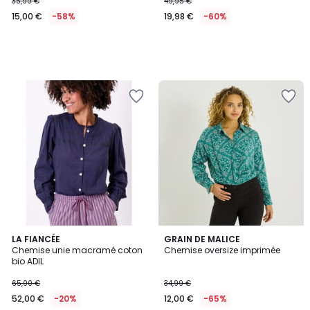
35,99 €
49,95 €
15,00 €
-58%
19,98 €
-60%
2
LA FIANCÉE
GRAIN DE MALICE
Chemise unie macramé coton
Chemise oversize imprimée
Couleurs
bio ADIL
65,00 €
34,99 €
52,00 €
-20%
12,00 €
-65%