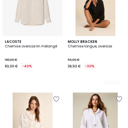
LACOSTE
2
MOLLY BRACKEN
Chemise oversize lin mélangé
Chemise longue, oversize
Couleurs
140,00 €
55,00 €
83,00 €
-40%
38,50 €
-30%