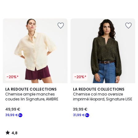
notre
programme
pour
payer
à
la
place
31,99
€.
-20%*
-20%*
4,8
LA REDOUTE COLLECTIONS
LA REDOUTE COLLECTIONS
/ 5
Chemise ample manches
Chemise col mao oversize
coudes lin Signature, AMBRE
imprimé léopard, Signature LISE
49,99 €
39,99 €
39,99 €
31,99 €
4,8
/