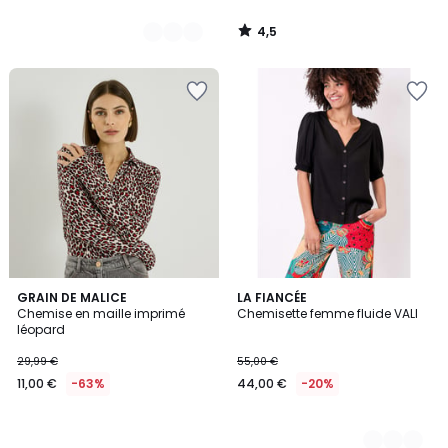
4,5
/
5
GRAIN DE MALICE
2
LA FIANCÉE
Chemise en maille imprimé
Chemisette femme fluide VALI
Couleurs
léopard
29,99 €
55,00 €
11,00 €
-63%
44,00 €
-20%