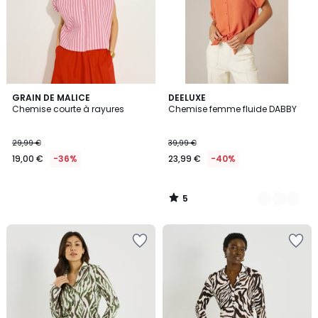
5
GRAIN DE MALICE
2
DEELUXE
/
Chemise courte à rayures
Chemise femme fluide DABBY
Couleurs
5
29,99 €
39,99 €
19,00 €
-36%
23,99 €
-40%
5
/
5