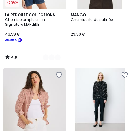
-20%*
4,8
2
LA REDOUTE COLLECTIONS
MANGO
/ 5
Chemise ample en lin,
Chemise fluide satinée
Couleurs
Signature MARLENE
49,99 €
29,99 €
39,99 €
4,8
/
5