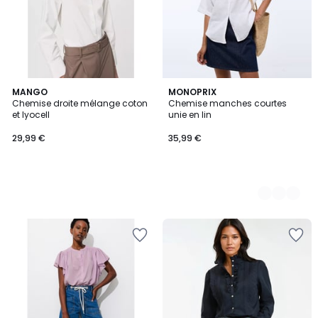
MANGO
3
MONOPRIX
Chemise droite mélange coton
Chemise manches courtes
Couleurs
et lyocell
unie en lin
29,99 €
35,99 €