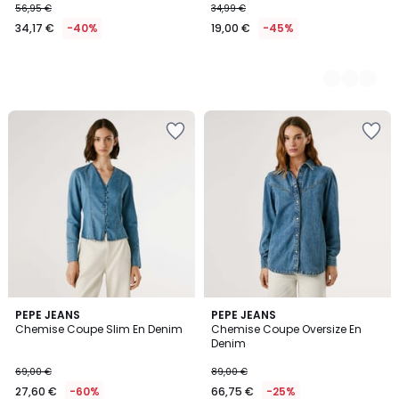
56,95 €
34,99 €
34,17 €
-40%
19,00 €
-45%
4
PEPE JEANS
PEPE JEANS
/
Chemise Coupe Slim En Denim
Chemise Coupe Oversize En
5
Denim
69,00 €
89,00 €
27,60 €
-60%
66,75 €
-25%