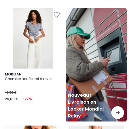
Nouveau
!
Livraison
en
Locker
Mondial
Relay
MORGAN
Chemise nouée col à revers
40,00 €
Nouveau !
29,00 €
-27%
Livraison en
Locker Mondial
Relay