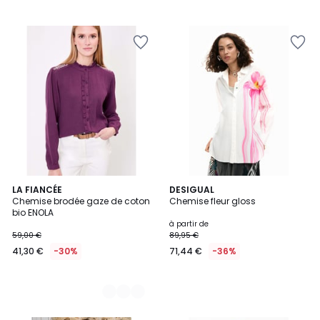
4
LA FIANCÉE
DESIGUAL
Chemise brodée gaze de coton
Chemise fleur gloss
Couleurs
bio ENOLA
à partir de
59,00 €
89,95 €
41,30 €
-30%
71,44 €
-36%