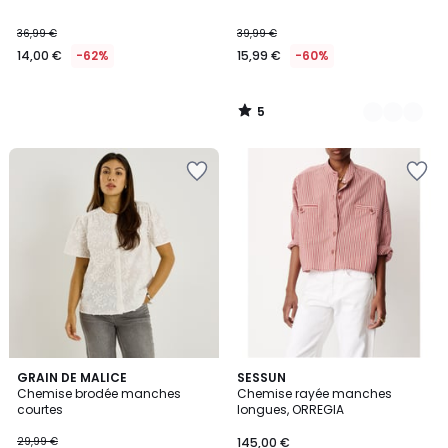
5
36,99 €
39,99 €
14,00 €
-62%
15,99 €
-60%
5
/
5
GRAIN DE MALICE
SESSUN
Chemise brodée manches
Chemise rayée manches
courtes
longues, ORREGIA
29,99 €
145,00 €