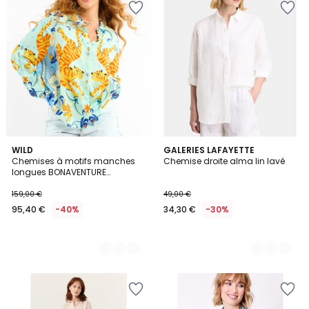
3
WILD
7
GALERIES LAFAYETTE
Chemises à motifs manches
Chemise droite alma lin lavé
Couleurs
Couleurs
longues BONAVENTURE
BANDIDAS
159,00 €
49,00 €
95,40 €
-40%
34,30 €
-30%