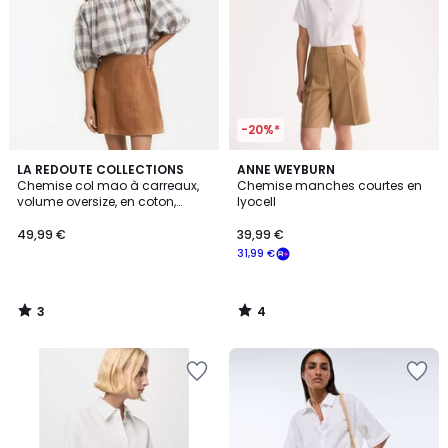
-20%*
3
4
LA REDOUTE COLLECTIONS
ANNE WEYBURN
/
/
Chemise col mao à carreaux,
Chemise manches courtes en
5
5
volume oversize, en coton,
lyocell
Signature BERTHE
49,99 €
39,99 €
31,99 €
3
4
/
/
5
5