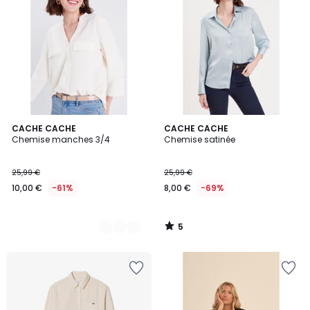
5
2
CACHE CACHE
CACHE CACHE
/
Chemise manches 3/4
Chemise satinée
Couleurs
5
25,99 €
25,99 €
10,00 €
-61%
8,00 €
-69%
5
/
5