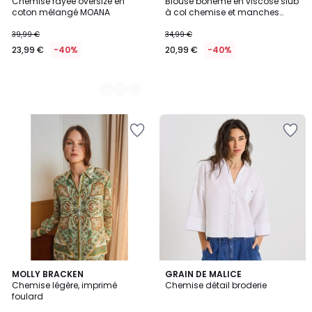
Chemise rayée oversize en
Blouse bohème en viscose slub
Couleurs
coton mélangé MOANA
à col chemise et manches
courtes BADJI
39,99 €
34,99 €
23,99 €
-40%
20,99 €
-40%
MOLLY BRACKEN
2
GRAIN DE MALICE
Chemise légère, imprimé
Chemise détail broderie
Couleurs
foulard