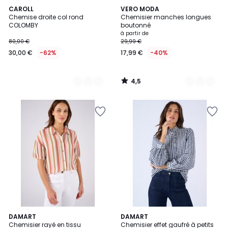
4,5
2
CAROLL
8
VERO MODA
/ 5
Chemise droite col rond
Chemisier manches longues
Couleurs
Couleurs
COLOMBY
boutonné
à partir de
80,00 €
29,99 €
30,00 €
-62%
17,99 €
-40%
4,5
/
5
DAMART
3
DAMART
Chemisier rayé en tissu
Chemisier effet gaufré à petits
Couleurs