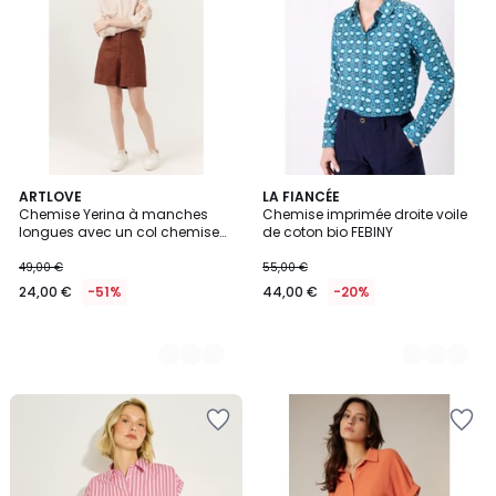
4
ARTLOVE
4
LA FIANCÉE
Chemise Yerina à manches
Chemise imprimée droite voile
Couleurs
Couleurs
longues avec un col chemise
de coton bio FEBINY
classique
49,00 €
55,00 €
24,00 €
-51%
44,00 €
-20%