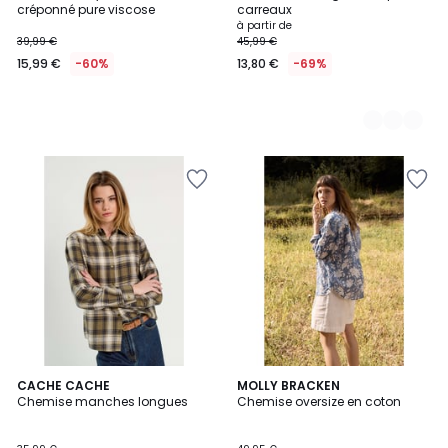
créponné pure viscose
carreaux
à partir de
39,99 €
45,99 €
15,99 €
-60%
13,80 €
-69%
CACHE CACHE
MOLLY BRACKEN
Chemise manches longues
Chemise oversize en coton