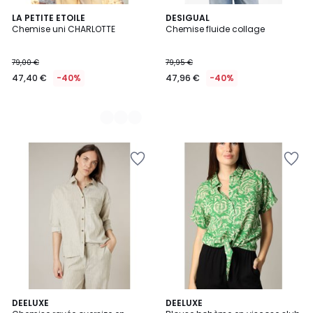
2
LA PETITE ETOILE
DESIGUAL
Chemise uni CHARLOTTE
Chemise fluide collage
Couleurs
79,00 €
79,95 €
47,40 €
-40%
47,96 €
-40%
3
DEELUXE
DEELUXE