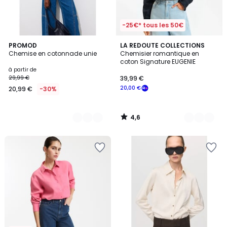
-25€* tous les 50€
4,6
2
PROMOD
2
LA REDOUTE COLLECTIONS
/ 5
Chemise en cotonnade unie
Chemisier romantique en
Couleurs
Couleurs
coton Signature EUGENIE
à partir de
29,99 €
39,99 €
20,00 €
20,99 €
-30%
4,6
/
5