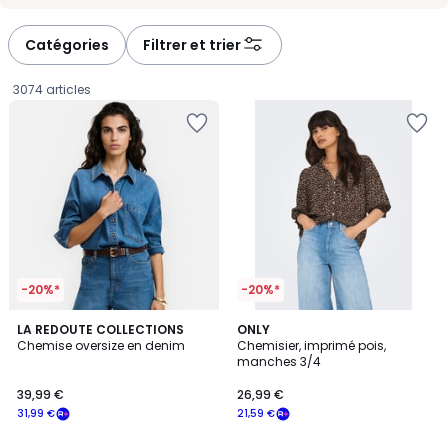
-
-
défiler
défiler
à
à
Catégories
Filtrer et trier
gauche
droite
3074 articles
-20%*
-20%*
LA REDOUTE COLLECTIONS
ONLY
Chemise oversize en denim
Chemisier, imprimé pois,
manches 3/4
39,99
39,99 €
26,99 €
€
31,99 €
21,59 €
souscrivez
à