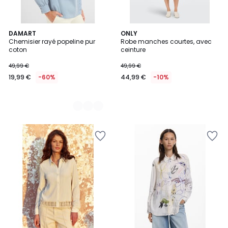
2
DAMART
ONLY
Chemisier rayé popeline pur
Robe manches courtes, avec
Couleurs
coton
ceinture
49,99 €
49,99 €
19,99 €
-60%
44,99 €
-10%