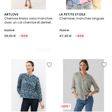
2
ARTLOVE
LA PETITE ETOILE
Chemise Aralys sans manches
Chemisier, manches longues
Couleurs
avec un col chemise et dentelle
ajourée
59,00 €
79,00 €
29,00 €
-50%
47,40 €
-40%
-20%*