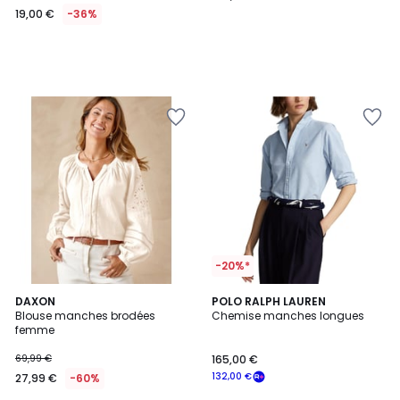
19,00 €
-36%
-20%*
4,5
3
DAXON
POLO RALPH LAUREN
/ 5
Blouse manches brodées
Chemise manches longues
Couleurs
femme
69,99 €
165,00 €
132,00 €
27,99 €
-60%