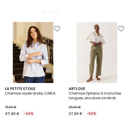
LA PETITE ETOILE
ARTLOVE
Chemise rayée droite, CARLA
Chemise Opheria à manches
longues, encolure ronde et
broderies
79,00 €
55,00 €
47,40 €
-40%
27,00 €
-50%