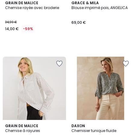
GRAIN DE MALICE
GRACE & MILA
Chemise rayée avec broderie
Blouse imprimé pois, ANGELICA
34,99 €
69,00 €
14,00 €
-59%
5
GRAIN DE MALICE
4
DAXON
/
Chemise à rayures
Chemisier tunique fluide
Couleurs