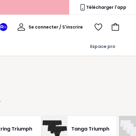
s
Télécharger l'app
Mon
Se connecter / S'inscrire
Mon
Voir
Voir
compte
espace
mes
mon
La
favoris
panier
Espace pro
Redoute
+
e
tring Triumph
Tanga Triumph