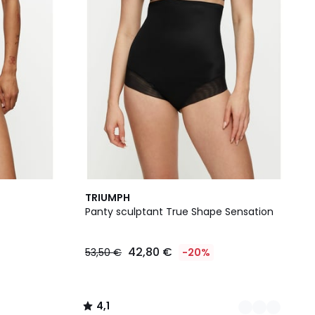
3
4,1
TRIUMPH
Couleurs
/ 5
Panty sculptant True Shape Sensation
42,80 €
53,50 €
-20%
4,1
/