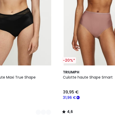
-20%*
4,6
TRIUMPH
/ 5
ute Maxi True Shape
Culotte haute Shape Smart
39,95 €
31,96 €
4,6
/