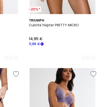
-20%*
2
TRIUMPH
Couleurs
Culotte hispter PRETTY MICRO
14,95 €
11,96 €