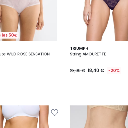
 les 50€
TRIUMPH
ute WILD ROSE SENSATION
String AMOURETTE
18,40 €
23,00 €
-20%