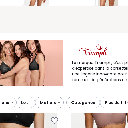
u soir avec assurance. Notre mission : vous aider à vous sentir
 qui vous convient le mieux.
La marque Triumph, c’est p
d’expertise dans la corsette
une lingerie innovante pou
femmes de générations en 
plans
lot
matière
catégories
plus de filt