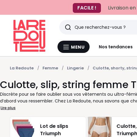
FACILE !
Livraison en
Rechercher
Derniers
Nos tendances
MENU
Menu
articles
La
Redoute
vus
La Redoute
Femme
Lingerie
Culotte, shorty, stri
Culotte, slip, string femme
Discrète pour se faire oublier sous vos vêtements ou ultra-fémi
d’abord vous ressembler. Chez La Redoute, nous savons que ch
style. C’est pourquoi notre sélection de culottes, slips et string
Lire plus
morphologie, vos préférences de taille ou votre tenue du jour. 
corps ? Préférez un string lisse. Envie d’un peu plus de couvrance
Lot de slips
Culotte,
effet shape ciblé. Et pour celles qui apprécient les détails subti
Triumph
Triump
compromettre la sensation de confort. Que vous la préfériez en 