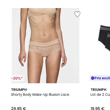
pour
5
5
payer
à
la
place
30,36
€.
Prix excl
-20%*
2
4,4
2
TRIUMPH
TRIUMPH
Couleurs
/ 5
Couleurs
Shorty Body Make-Up Illusion Lace
Lot de 2 C
29,95 €
19,95 €