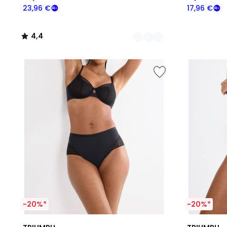
23,96 €
17,96 €
4,4
/
5
-20%*
-20%*