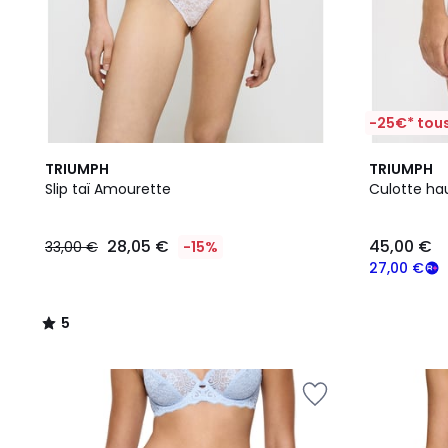
-25€* tous
5
TRIUMPH
TRIUMPH
/
Slip taï Amourette
Culotte ha
5
28,05 €
45,00 €
33,00 €
-15%
27,00 €
5
/
5