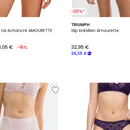
-20%*
5
TRIUMPH
Couleurs
ip taï échancré AMOURETTE
Slip brésilien Amourette
8,05 €
32,95 €
-15%
26,36 €