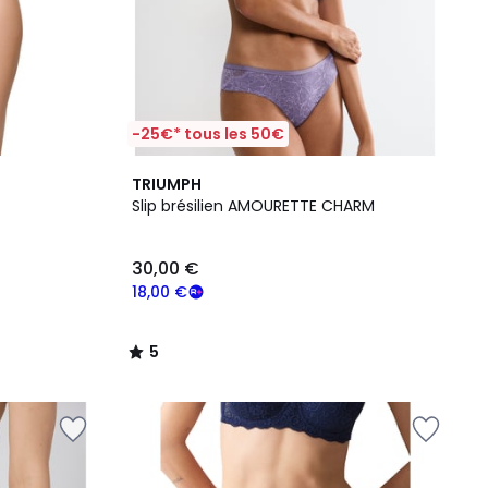
-25€* tous les 50€
5
TRIUMPH
/
Slip brésilien AMOURETTE CHARM
5
30,00 €
18,00 €
5
/
5