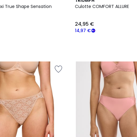
2
TRIUMPH
Couleurs
xi True Shape Sensation
Culotte COMFORT ALLURE
24,95 €
14,97 €