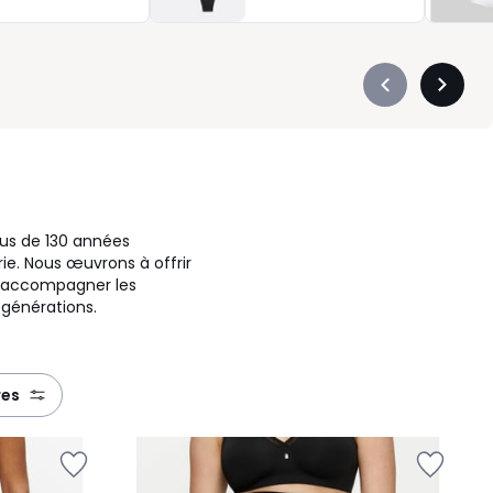
Précédent
Suivan
-
-
défiler
défiler
à
à
gauche
droite
lus de 130 années
rie. Nous œuvrons à offrir
r accompagner les
générations.
res