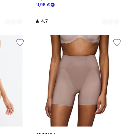
11,96 €
4,7
/
5