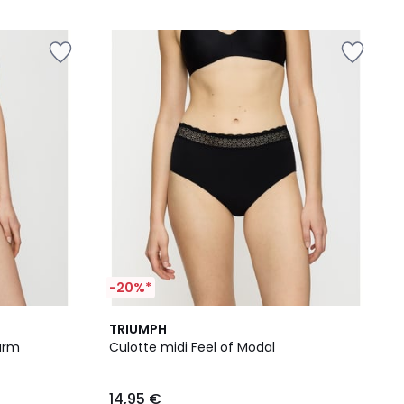
5
-20%*
2
4,7
TRIUMPH
Couleurs
/ 5
arm
Culotte midi Feel of Modal
14,95 €