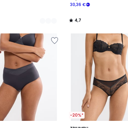
30,36 €
4,7
/
5
-20%*