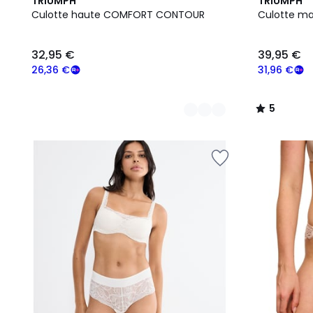
2
5
TRIUMPH
TRIUMPH
Couleurs
/
Culotte haute COMFORT CONTOUR
Culotte ma
5
32,95 €
39,95 €
26,36 €
31,96 €
5
/
5