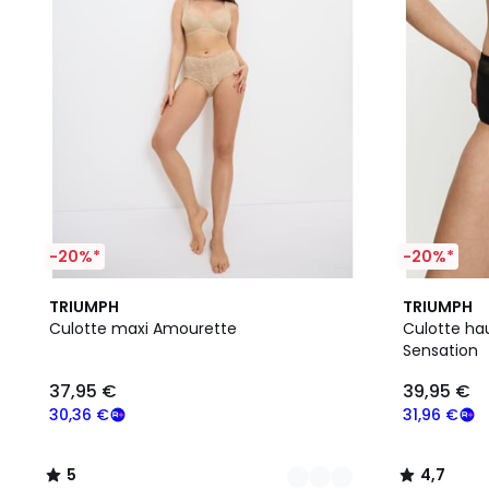
-20%*
-20%*
4
5
3
4,7
TRIUMPH
TRIUMPH
Couleurs
/
Couleurs
/ 5
Culotte maxi Amourette
Culotte ha
5
Sensation
37,95
37,95 €
39,95 €
€
souscrivez
30,36 €
31,96 €
à
notre
5
4,7
programme
/
/