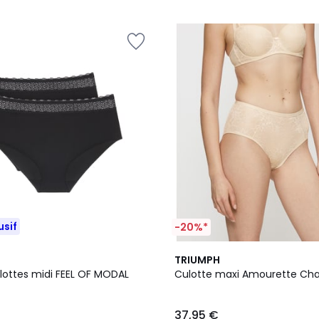
5
usif
-20%*
2
4,7
TRIUMPH
Couleurs
/ 5
ulottes midi FEEL OF MODAL
Culotte maxi Amourette Ch
37,95 €