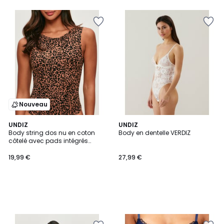
Nouveau
UNDIZ
UNDIZ
Body string dos nu en coton
Body en dentelle VERDIZ
côtelé avec pads intégrés
imprimé léopard LEOLALLIZ
19,99 €
27,99 €