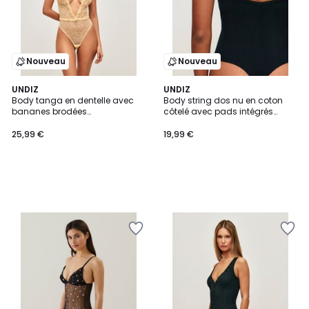
Nouveau
Nouveau
UNDIZ
UNDIZ
Body tanga en dentelle avec
Body string dos nu en coton
bananes brodées
côtelé avec pads intégrés
BANANASPLITIZ
LALLIZ
25,99 €
19,99 €