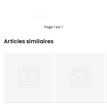
Page 1 sur 1
Articles similaires