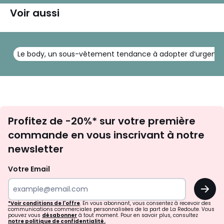
Voir aussi
Le body, un sous-vêtement tendance à adopter d’urgenc
Inscription
Profitez de -20%* sur votre première
newsletter
commande en vous inscrivant à notre
newsletter
Votre Email
OK
*Voir conditions de l'offre
. En vous abonnant, vous consentez à recevoir des
communications commerciales personnalisées de la part de La Redoute. Vous
pouvez vous
désabonner
à tout moment. Pour en savoir plus, consultez
notre politique de confidentialité.