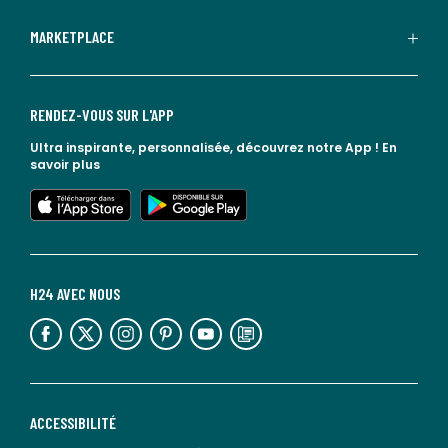
MARKETPLACE
RENDEZ-VOUS SUR L'APP
Ultra inspirante, personnalisée, découvrez notre App !
En
savoir plus
lien vers l'app store
lien vers google play
H24 AVEC NOUS
lien vers l'espace réseaux sociaux
lien vers l'espace réseaux sociaux
lien vers l'espace réseaux sociaux
lien vers l'espace réseaux sociaux
lien vers l'espace réseaux sociaux
lien vers le blog la redoute
ACCESSIBILITÉ
lien vers Sourdline