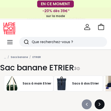
EN CE MOMENT
-20% dès 39€*
FACILE !
sur la mode
Mondial Relay
Livraison en Locker
pour vos petits articles
Voir
mon
La
panie
Redoute
Menu
Rechercher
Derniers
...
articles
Sacs banane
ETRIER
Sac banane ETRIER
vus
3
Sacs à main Etrier
Sacs à dos Etrier
Précédent
Suivan