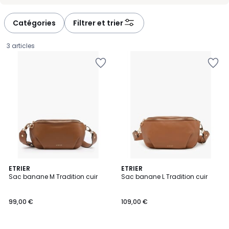
-
-
défiler
défiler
à
à
Catégories
Filtrer et trier
gauche
droite
3 articles
5
7
ETRIER
4
ETRIER
/
Sac banane M Tradition cuir
Sac banane L Tradition cuir
Couleurs
Couleurs
5
99,00
99,00 €
109,00 €
€.