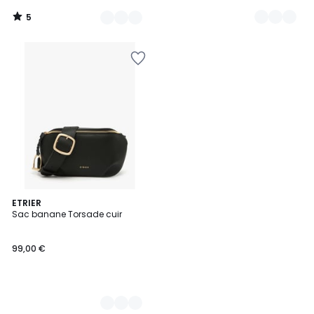
5
/
5
4
ETRIER
Sac banane Torsade cuir
Couleurs
99,00 €