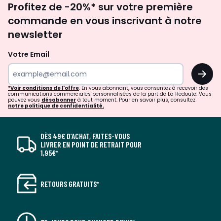
Profitez de -20%* sur votre première
newsletter
commande en vous inscrivant à notre
newsletter
Votre Email
OK
*Voir conditions de l'offre
. En vous abonnant, vous consentez à recevoir des
communications commerciales personnalisées de la part de La Redoute. Vous
pouvez vous
désabonner
à tout moment. Pour en savoir plus, consultez
notre politique de confidentialité.
DÈS 49€ D’ACHAT, FAITES-VOUS
LIVRER EN POINT DE RETRAIT POUR
1,95€*
RETOURS GRATUITS*