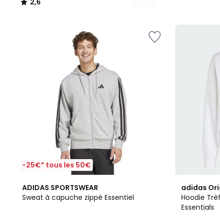
2,6
/
5
-25€* tous les 50€
4,7
6
ADIDAS SPORTSWEAR
adidas Ori
/ 5
Couleurs
Sweat à capuche zippé Essentiel
Hoodie Trèf
Essentials