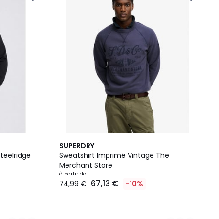
8
SUPERDRY
Couleurs
steelridge
Sweatshirt Imprimé Vintage The
Merchant Store
à partir de
67,13 €
74,99 €
-10%