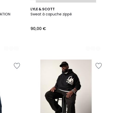
3
LYLE & SCOTT
Couleurs
DATION
Sweat à capuche zippé
90,00 €