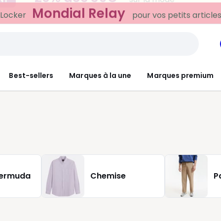
Mondial Relay
 Locker
pour vos petits article
Best-sellers
Marques à la une
Marques premium
bermuda
Chemise
P