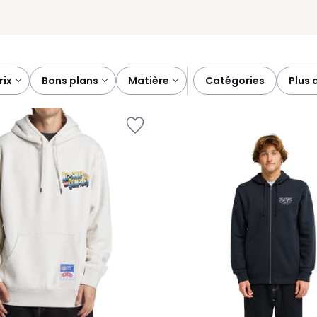
prix
bons plans
matière
catégories
plus 