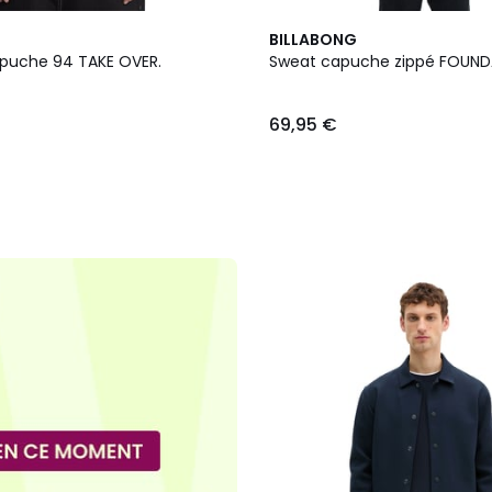
2
BILLABONG
Couleurs
puche 94 TAKE OVER.
Sweat capuche zippé FOUN
69,95 €