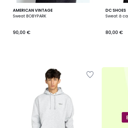
AMERICAN VINTAGE
DC SHOES
Sweat BOBYPARK
Sweat à ca
90,00
90,00 €
80,00 €
€.