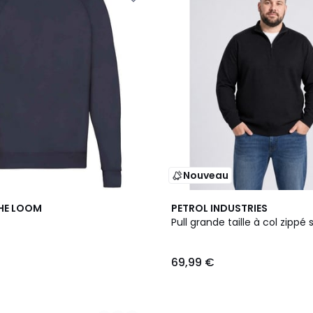
Nouveau
3
THE LOOM
PETROL INDUSTRIES
Couleurs
Pull grande taille à col zippé 
69,99 €