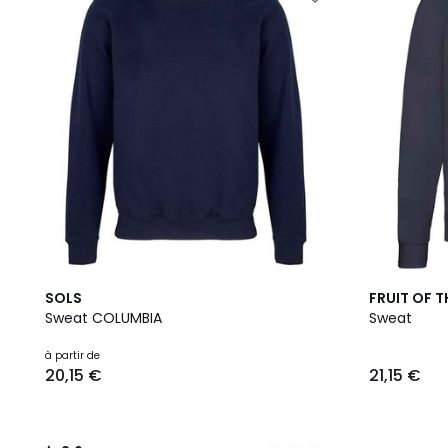
16
2,6
3
SOLS
FRUIT OF 
Couleurs
/ 5
Couleurs
Sweat COLUMBIA
Sweat
à partir de
20,15 €
21,15 €