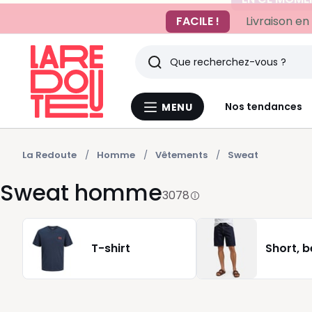
FACILE !
Livraison en
Rechercher
Derniers
Nos tendances
MENU
Menu
articles
La
Redoute
vus
La Redoute
Homme
Vêtements
Sweat
Sweat homme
3078
T-shirt
Short, 