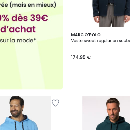
2
MARC O'POLO
Couleurs
Veste sweat regular en scuba
174,95 €