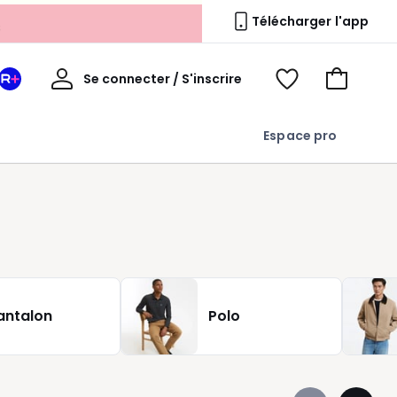
s
Télécharger l'app
Mon
Se connecter / S'inscrire
Mon
Voir
Voir
compte
espace
mes
mon
La
favoris
panier
Espace pro
Redoute
+
antalon
Polo