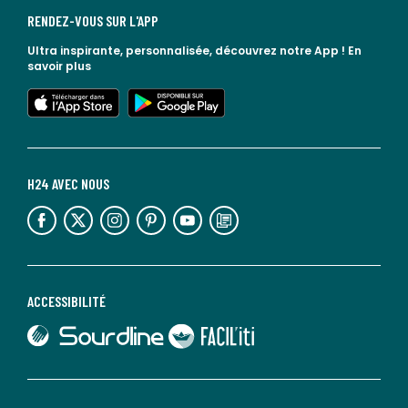
RENDEZ-VOUS SUR L'APP
Ultra inspirante, personnalisée, découvrez notre App !
En
savoir plus
lien vers l'app store
lien vers google play
H24 AVEC NOUS
lien vers l'espace réseaux sociaux
lien vers l'espace réseaux sociaux
lien vers l'espace réseaux sociaux
lien vers l'espace réseaux sociaux
lien vers l'espace réseaux sociaux
lien vers le blog la redoute
ACCESSIBILITÉ
lien vers Sourdline
lien vers Faciliti