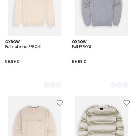
2
OXBOW
2
OXBOW
Pull col rond PERONI
Pull PERONI
Couleurs
Couleurs
59,99 €
59,99 €