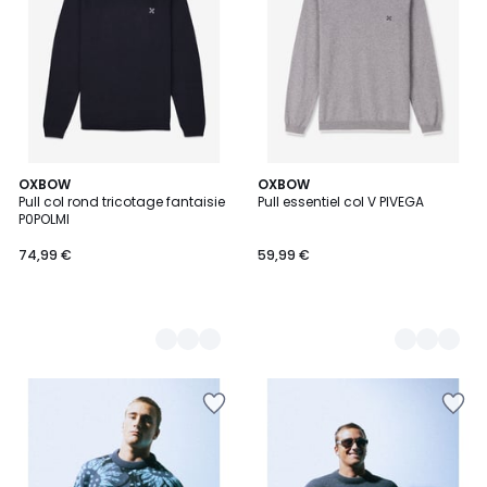
2
OXBOW
3
OXBOW
Pull col rond tricotage fantaisie
Pull essentiel col V PIVEGA
Couleurs
Couleurs
P0POLMI
74,99 €
59,99 €