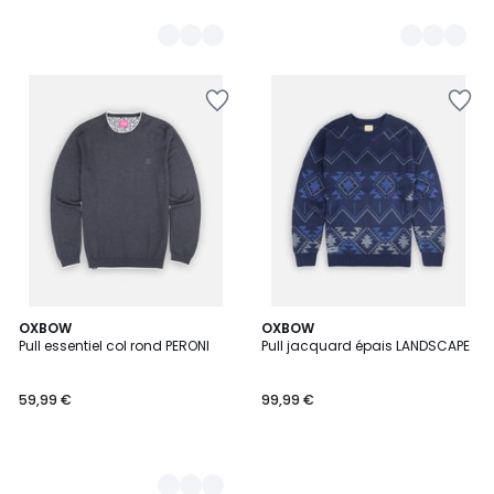
6
OXBOW
OXBOW
Pull essentiel col rond PERONI
Pull jacquard épais LANDSCAPE
Couleurs
59,99 €
99,99 €