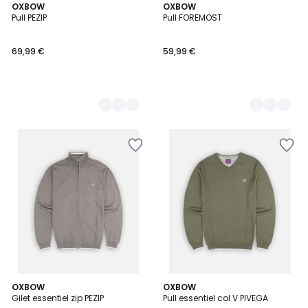
3
OXBOW
3
OXBOW
Pull PEZIP
Pull FOREMOST
Couleurs
Couleurs
69,99 €
59,99 €
3
OXBOW
5
OXBOW
Gilet essentiel zip PEZIP
Pull essentiel col V PIVEGA
Couleurs
Couleurs