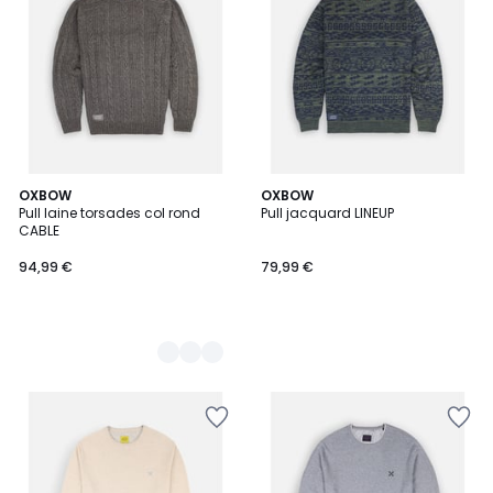
2
OXBOW
OXBOW
Pull laine torsades col rond
Pull jacquard LINEUP
Couleurs
CABLE
94,99 €
79,99 €