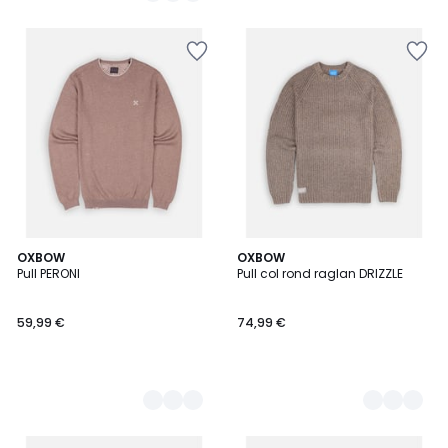
4
OXBOW
2
OXBOW
Pull PERONI
Pull col rond raglan DRIZZLE
Couleurs
Couleurs
59,99 €
74,99 €