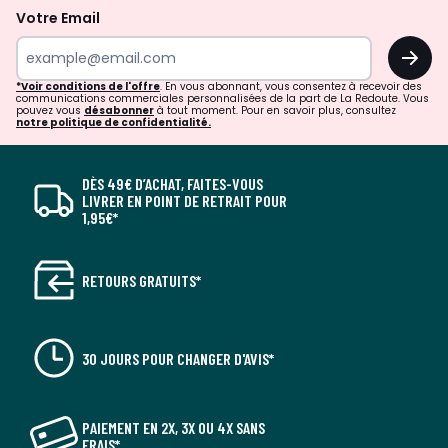
Votre Email
OK
*Voir conditions de l'offre
. En vous abonnant, vous consentez à recevoir des
communications commerciales personnalisées de la part de La Redoute. Vous
pouvez vous
désabonner
à tout moment. Pour en savoir plus, consultez
notre politique de confidentialité.
DÈS 49€ D’ACHAT, FAITES-VOUS
LIVRER EN POINT DE RETRAIT POUR
1,95€*
RETOURS GRATUITS*
30 JOURS POUR CHANGER D'AVIS*
PAIEMENT EN 2X, 3X OU 4X SANS
FRAIS*