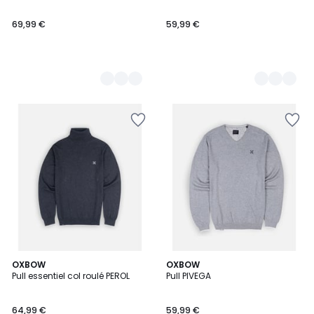
69,99 €
59,99 €
OXBOW
2
OXBOW
Pull essentiel col roulé PEROL
Pull PIVEGA
Couleurs
64,99 €
59,99 €