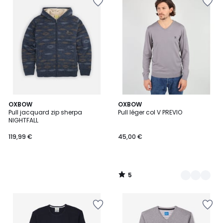
5
OXBOW
2
OXBOW
/
Pull jacquard zip sherpa
Pull léger col V PREVIO
Couleurs
5
NIGHTFALL
119,99 €
45,00 €
5
/
5