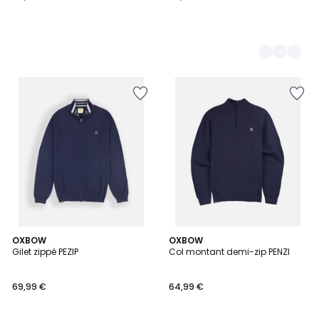
2
OXBOW
3
OXBOW
Gilet zippé PEZIP
Col montant demi-zip PENZI
Couleurs
Couleurs
69,99 €
64,99 €