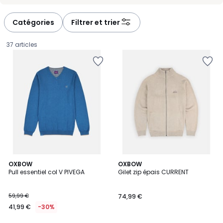
Catégories
Filtrer et trier
37 articles
5
OXBOW
2
OXBOW
/
Pull essentiel col V PIVEGA
Gilet zip épais CURRENT
Couleurs
5
41,99
59,99 €
74,99 €
€
41,99 €
-30%
au
lieu