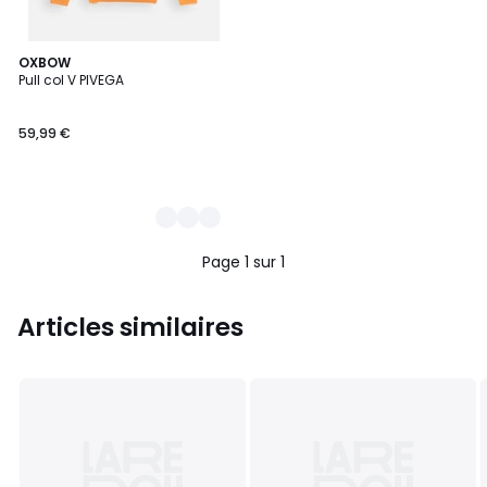
3
OXBOW
Pull col V PIVEGA
Couleurs
59,99 €
Page 1 sur 1
Articles similaires