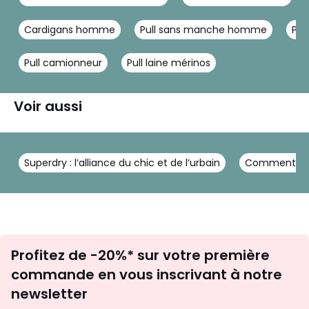
Cardigans homme
Pull sans manche homme
Pul
Pull camionneur
Pull laine mérinos
Voir aussi
Superdry : l’alliance du chic et de l’urbain
Comment porte
Inscription
Profitez de -20%* sur votre première
newsletter
commande en vous inscrivant à notre
newsletter