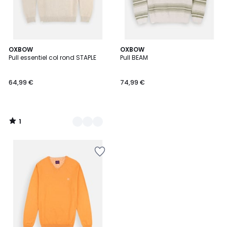
1
3
OXBOW
OXBOW
/
Pull essentiel col rond STAPLE
Pull BEAM
Couleurs
5
64,99 €
74,99 €
1
/
5