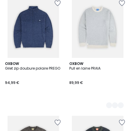
OXBOW
2
OXBOW
Gilet zip doubure polaire PREGO
Pull en laine PRAIA
Couleurs
94,99 €
89,99 €