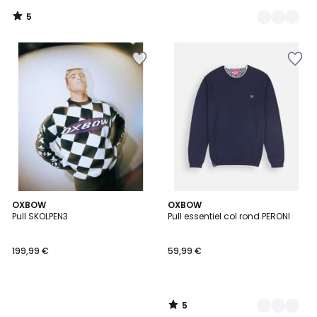
de
5
59,99
/
5
€
30%
de
réduction
appliquée.
5
OXBOW
3
OXBOW
/
Pull SKOLPEN3
Pull essentiel col rond PERONI
Couleurs
5
199,99 €
59,99 €
5
/