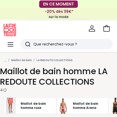
EN CE MOMENT
-20% dès 39€*
FACILE !
sur la mode
Mondial Relay
Livraison en Locker
pour vos petits articles
Voir
mon
La
panie
Redoute
Menu
Rechercher
Derniers
...
articles
Maillot de bain
LA REDOUTE COLLECTIONS
Maillot de bain homme LA
vus
REDOUTE COLLECTIONS
4
Maillot de bain
Maillot de bain
homme rose
homme Arena