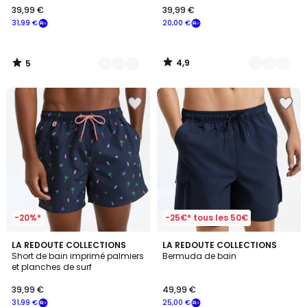
39,99 €
39,99 €
€
31,99 €
20,00 €
souscrivez
à
notre
4,9
5
programme
/
/
5
5
pour
payer
à
la
place
31,99
€.
-20%*
-25€* tous les 50€
5
LA REDOUTE COLLECTIONS
LA REDOUTE COLLECTIONS
/
Short de bain imprimé palmiers
Bermuda de bain
5
et planches de surf
39,99 €
49,99 €
31,99 €
25,00 €