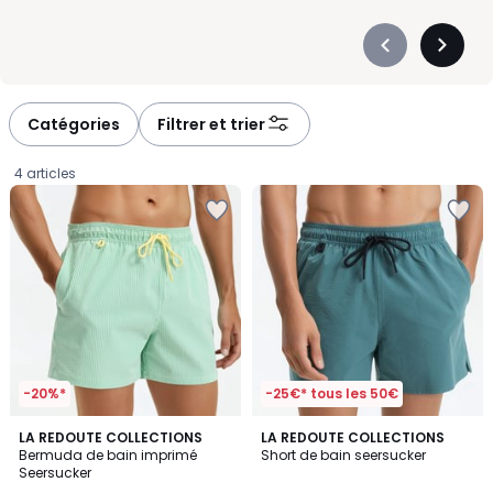
Précédent
Suivan
-
-
défiler
défiler
à
à
Catégories
Filtrer et trier
gauche
droite
4 articles
-20%*
-25€* tous les 50€
5
4,9
2
LA REDOUTE COLLECTIONS
2
LA REDOUTE COLLECTIONS
/
/ 5
Bermuda de bain imprimé
Short de bain seersucker
Couleurs
Couleurs
5
Seersucker
39,99