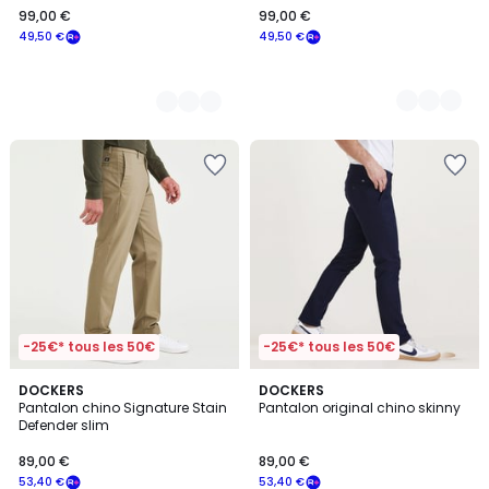
99,00 €
99,00 €
€
49,50 €
49,50 €
souscrivez
à
notre
programme
pour
payer
à
la
place
49,50
€.
-25€* tous les 50€
-25€* tous les 50€
5
4,4
2
DOCKERS
4
DOCKERS
/
/ 5
Pantalon chino Signature Stain
Pantalon original chino skinny
Couleurs
Couleurs
5
Defender slim
89,00 €
89,00 €
53,40 €
53,40 €