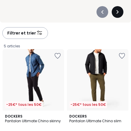
Précédent
Suivan
-
-
défiler
défiler
à
à
Filtrer et trier
gauche
droite
5 articles
-25€* tous les 50€
-25€* tous les 50€
4
DOCKERS
5
DOCKERS
Pantalon Ultimate Chino skinny
Pantalon Ultimate Chino slim
Couleurs
Couleurs
99,00