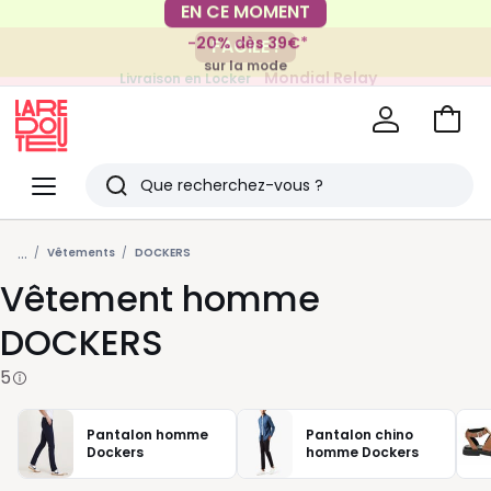
-20% dès 39€*
FACILE !
sur la mode
Mondial Relay
Livraison en Locker
pour vos petits articles
Voir
mon
La
panie
Redoute
Menu
Rechercher
Derniers
...
articles
Vêtements
DOCKERS
Vêtement homme
vus
DOCKERS
5
Pantalon homme
Pantalon chino
Dockers
homme Dockers