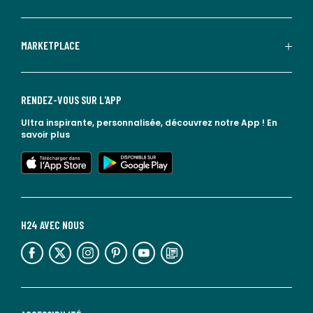
MARKETPLACE
RENDEZ-VOUS SUR L'APP
Ultra inspirante, personnalisée, découvrez notre App !
En
savoir plus
lien vers l'app store
lien vers google play
H24 AVEC NOUS
lien vers l'espace réseaux sociaux
lien vers l'espace réseaux sociaux
lien vers l'espace réseaux sociaux
lien vers l'espace réseaux sociaux
lien vers l'espace réseaux sociaux
lien vers le blog la redoute