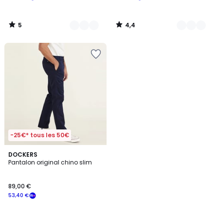
5
4,4
/
/
5
5
-25€* tous les 50€
4,2
4
DOCKERS
/ 5
Pantalon original chino slim
Couleurs
89,00 €
53,40 €