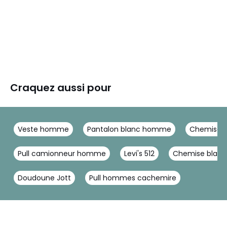
Craquez aussi pour
Veste homme
Pantalon blanc homme
Chemise e
Pull camionneur homme
Levi's 512
Chemise blan
Doudoune Jott
Pull hommes cachemire