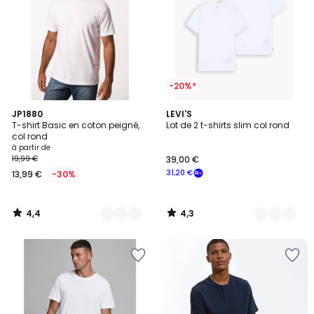
-20%*
4,4
4,3
36
JP1880
4
LEVI'S
/ 5
/ 5
T-shirt Basic en coton peigné,
Lot de 2 t-shirts slim col rond
Couleurs
Couleurs
col rond
à partir de
19,99 €
39,00 €
31,20 €
13,99 €
-30%
4,4
4,3
/
/
5
5