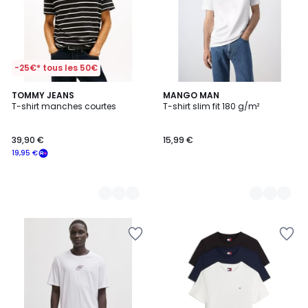
-25€* tous les 50€
2
TOMMY JEANS
8
MANGO MAN
T-shirt manches courtes
T-shirt slim fit 180 g/m²
Couleurs
Couleurs
39,90 €
15,99 €
19,95 €