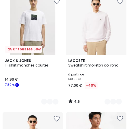
-25€* tous les 50€
4,5
4
JACK & JONES
11
LACOSTE
/ 5
T-shirt manches courtes
Sweatshirt molleton col rond
Couleurs
Couleurs
à partir de
14,99 €
130,00 €
7,50 €
77,00 €
-40%
4,5
/
5