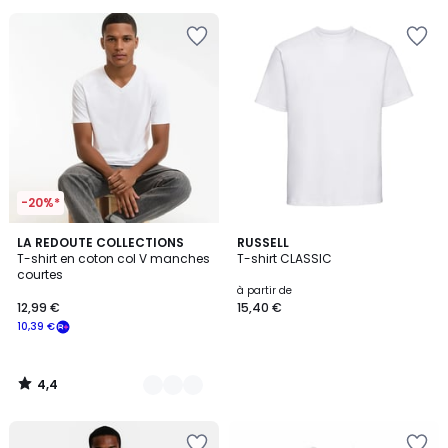
pour
payer
à
la
place
10,39
€.
-20%*
4,4
5
LA REDOUTE COLLECTIONS
RUSSELL
/ 5
T-shirt en coton col V manches
T-shirt CLASSIC
Couleurs
courtes
à partir de
12,99 €
15,40 €
10,39 €
4,4
/
5