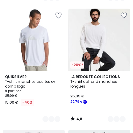
5
5
-20%*
4,8
8
QUIKSILVER
5
LA REDOUTE COLLECTIONS
/ 5
T-shirt manches courtes ev
T-shirt col rond manches
Couleurs
Couleurs
comp logo
longues
à partir de
25,00 €
25,99 €
20,79 €
15,00 €
-40%
4,8
/
5