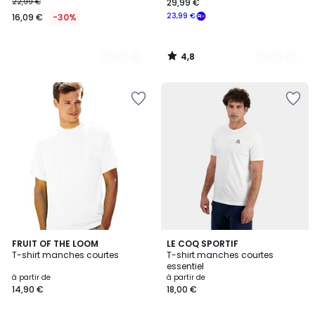
22,99 €
29,99 €
23,99 €
16,09 €
-30%
4,8
/
5
4,3
29
FRUIT OF THE LOOM
4
LE COQ SPORTIF
/ 5
T-shirt manches courtes
T-shirt manches courtes
Couleurs
Couleurs
essentiel
à partir de
à partir de
14,90 €
18,00 €