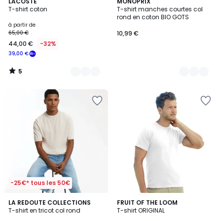
5
24
LACOSTE
10
MONOPRIX
/
T-shirt coton
T-shirt manches courtes col
Couleurs
Couleurs
5
rond en coton BIO GOTS
à partir de
65,00 €
10,99 €
44,00 €
-32%
39,00 €
5
/
5
-25€* tous les 50€
4,5
3,9
3
LA REDOUTE COLLECTIONS
21
FRUIT OF THE LOOM
/ 5
/ 5
T-shirt en tricot col rond
T-shirt ORIGINAL
Couleurs
Couleurs