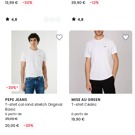
13,99 €
-30%
39,90 €
-12%
4,8
4,8
/
/
5
5
-20%*
4,8
10
PEPE JEANS
14
MISE AU GREEN
/ 5
T-shirt col rond stretch Original
T-shirt Cédric
Couleurs
Couleurs
Basic
à partir de
à partir de
25,00 €
19,90 €
20,00 €
-20%