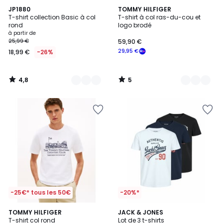
4,8
5
16
JP1880
2
TOMMY HILFIGER
/ 5
/
T-shirt collection Basic à col
T-shirt à col ras-du-cou et
Couleurs
Couleurs
5
rond
logo brodé
à partir de
25,99 €
59,90 €
29,95 €
18,99 €
-26%
4,8
5
/
/
5
5
-25€* tous les 50€
-20%*
4,8
TOMMY HILFIGER
3
JACK & JONES
/ 5
T-shirt col rond
Lot de 3 t-shirts