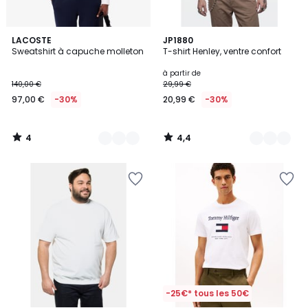
4
4,4
7
LACOSTE
9
JP1880
/
/ 5
Sweatshirt à capuche molleton
T-shirt Henley, ventre confort
Couleurs
Couleurs
5
à partir de
140,00 €
29,99 €
97,00 €
-30%
20,99 €
-30%
4
4,4
/
/
5
5
-25€* tous les 50€