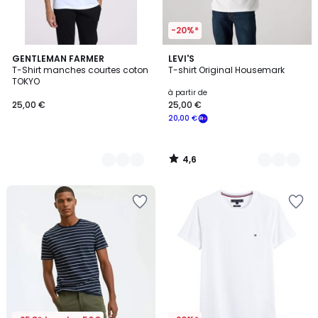
-20%*
4,6
12
GENTLEMAN FARMER
5
LEVI'S
/ 5
T-Shirt manches courtes coton
T-shirt Original Housemark
Couleurs
Couleurs
TOKYO
à partir de
25,00 €
25,00 €
20,00 €
4,6
/
5