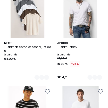
4,7
9
NEXT
14
JP1880
/ 5
T-shirt en coton essential, lot de
T-shirt Henley
Couleurs
Couleurs
6
à partir de
à partir de
64,00 €
22,99 €
16,99 €
-26%
4,7
/
5