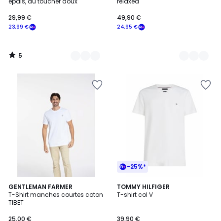
5
épais, au toucher doux
relaxed
29,99 €
49,90 €
23,99 €
24,95 €
5
/
5
-25%*
12
GENTLEMAN FARMER
3
TOMMY HILFIGER
T-Shirt manches courtes coton
T-shirt col V
Couleurs
Couleurs
TIBET
25,00 €
39,90 €