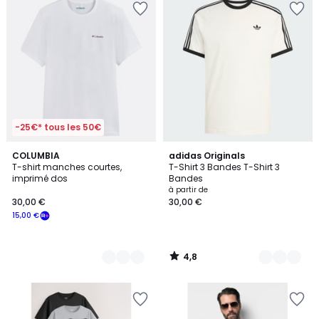
-25€* tous les 50€
4,8
4
COLUMBIA
13
adidas Originals
/ 5
T-shirt manches courtes,
T-Shirt 3 Bandes T-Shirt 3
Couleurs
Couleurs
imprimé dos
Bandes
à partir de
30,00 €
30,00 €
15,00 €
4,8
/
5