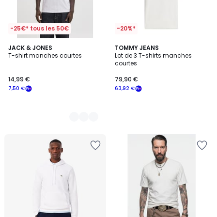
-25€* tous les 50€
-20%*
3
JACK & JONES
TOMMY JEANS
T-shirt manches courtes
Lot de 3 T-shirts manches
Couleurs
courtes
14,99 €
79,90 €
7,50 €
63,92 €