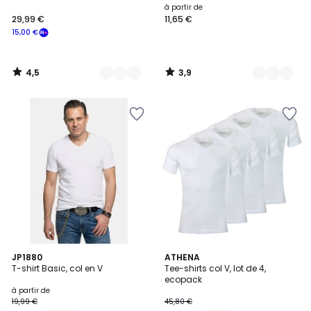
à partir de
29,99 €
11,65 €
15,00 €
4,5
3,9
/
/
5
5
4,8
4,8
20
JP1880
ATHENA
/ 5
/ 5
T-shirt Basic, col en V
Tee-shirts col V, lot de 4,
Couleurs
ecopack
à partir de
19,99 €
45,80 €