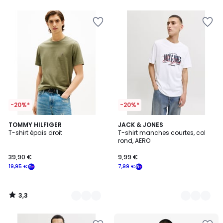
5
-20%*
-20%*
3,3
11
TOMMY HILFIGER
4
JACK & JONES
/ 5
T-shirt épais droit
T-shirt manches courtes, col
Couleurs
Couleurs
rond, AERO
39,90 €
9,99 €
19,95 €
7,99 €
3,3
/
5