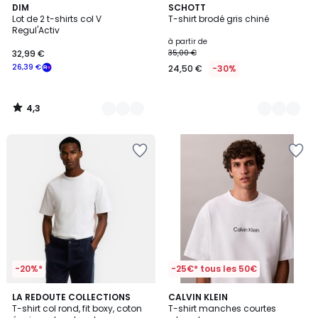
4,3
2
DIM
10
SCHOTT
/ 5
Lot de 2 t-shirts col V
T-shirt brodé gris chiné
Couleurs
Couleurs
Regul'Activ
à partir de
32,99 €
35,00 €
26,39 €
24,50 €
-30%
4,3
/
5
-20%*
-25€* tous les 50€
5
2
LA REDOUTE COLLECTIONS
2
CALVIN KLEIN
/
T-shirt col rond, fit boxy, coton
T-shirt manches courtes
Couleurs
Couleurs