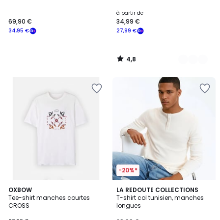
Couleurs
à partir de
69,90 €
34,99 €
34,95 €
27,99 €
4,8
/
5
-20%*
4,8
5
OXBOW
3
LA REDOUTE COLLECTIONS
/ 5
Tee-shirt manches courtes
T-shirt col tunisien, manches
Couleurs
Couleurs
CROSS
longues