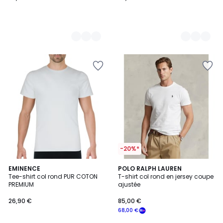
-20%*
5
4,6
4
EMINENCE
4
POLO RALPH LAUREN
/
/ 5
Tee-shirt col rond PUR COTON
T-shirt col rond en jersey coupe
Couleurs
Couleurs
5
PREMIUM
ajustée
26,90 €
85,00 €
68,00 €