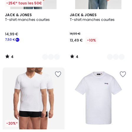
-25€* tous les 50€
4
4
4
JACK & JONES
4
JACK & JONES
/
/
T-shirt manches courtes
T-shirt manches courtes
Couleurs
Couleurs
5
5
14,99 €
14,99 €
7,50 €
13,49 €
-10%
4
4
/
/
5
5
-20%*