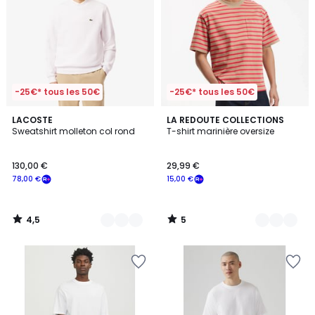
-25€* tous les 50€
-25€* tous les 50€
4,5
5
8
LACOSTE
2
LA REDOUTE COLLECTIONS
/ 5
/
Sweatshirt molleton col rond
T-shirt marinière oversize
Couleurs
Couleurs
5
130,00 €
29,99 €
78,00 €
15,00 €
4,5
5
/
/
5
5