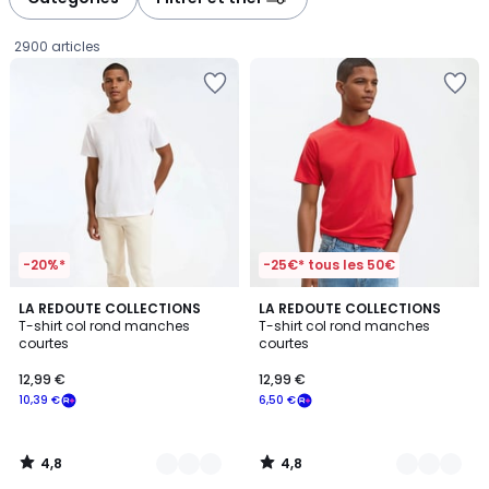
gauche
droite
2900 articles
-20%*
-25€* tous les 50€
4,8
4,8
10
LA REDOUTE COLLECTIONS
3
LA REDOUTE COLLECTIONS
/ 5
/ 5
T-shirt col rond manches
T-shirt col rond manches
Couleurs
Couleurs
courtes
courtes
12,99
12,99 €
12,99 €
€
10,39 €
6,50 €
souscrivez
à
notre
4,8
4,8
programme
/
/
5
5