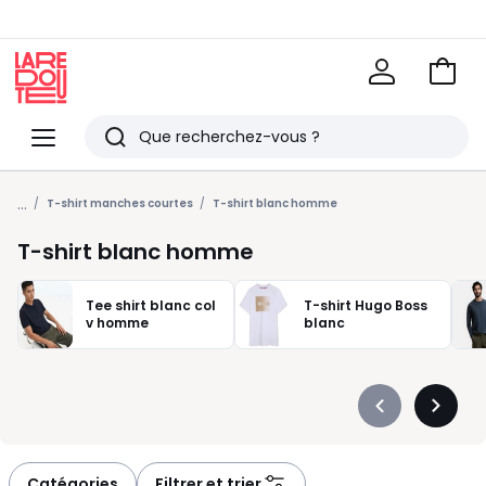
Voir
mon
La
panie
Redoute
Menu
Rechercher
Derniers
...
articles
T-shirt manches courtes
T-shirt blanc homme
vus
T-shirt blanc homme
Tee shirt blanc col
T-shirt Hugo Boss
v homme
blanc
Précédent
Suivan
-
-
défiler
défiler
à
à
Catégories
Filtrer et trier