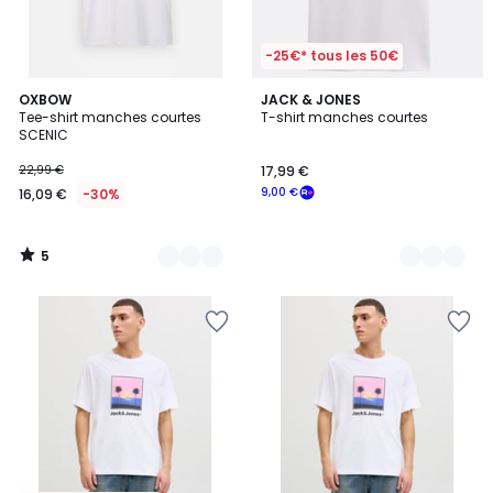
-25€* tous les 50€
5
5
OXBOW
3
JACK & JONES
/
Tee-shirt manches courtes
T-shirt manches courtes
Couleurs
Couleurs
5
SCENIC
22,99 €
17,99 €
9,00 €
16,09 €
-30%
5
/
5