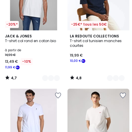
-20%*
-25€* tous les 50€
4,7
4,8
15
JACK & JONES
2
LA REDOUTE COLLECTIONS
/ 5
/ 5
T-shirt col rond en coton bio
T-shirt col tunisien manches
Couleurs
Couleurs
courtes
à partir de
14,99 €
19,99 €
10,00 €
13,49 €
-10%
11,99 €
4,7
4,8
/
/
5
5