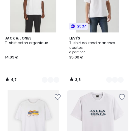
-25%*
4,7
3,8
4
JACK & JONES
9
LEVI'S
/ 5
/ 5
T-shirt coton organique
T-shirt col rond manches
Couleurs
Couleurs
courtes
à partir de
14,99 €
35,00 €
4,7
3,8
/
/
5
5