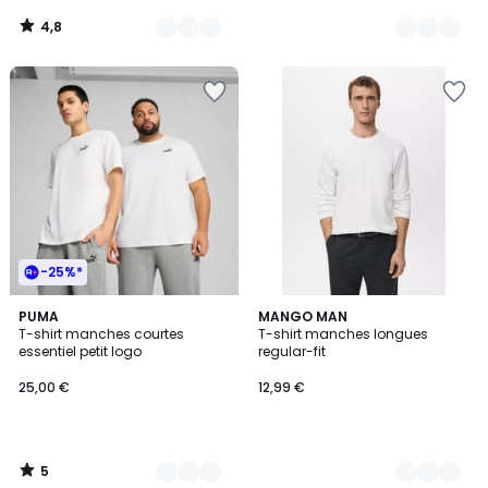
4,8
/
5
-25%*
5
5
PUMA
3
MANGO MAN
/
T-shirt manches courtes
T-shirt manches longues
Couleurs
Couleurs
5
essentiel petit logo
regular-fit
25,00 €
12,99 €
5
/