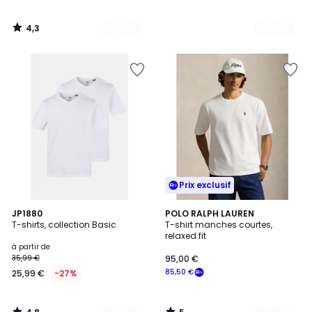
4,3
/
5
Prix exclusif
4,8
5
17
JP1880
3
POLO RALPH LAUREN
/ 5
/
T-shirts, collection Basic
T-shirt manches courtes,
Couleurs
Couleurs
5
relaxed fit
à partir de
35,99 €
95,00 €
85,50 €
25,99 €
-27%