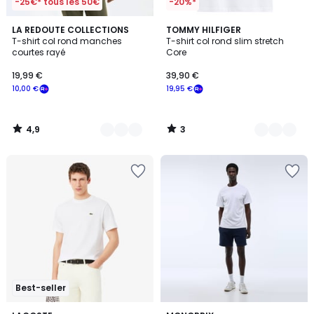
-25€* tous les 50€
-20%*
4,9
3
2
LA REDOUTE COLLECTIONS
3
TOMMY HILFIGER
/ 5
/
T-shirt col rond manches
T-shirt col rond slim stretch
Couleurs
Couleurs
5
courtes rayé
Core
19,99 €
39,90 €
10,00 €
19,95 €
4,9
3
/
/
5
5
Best-seller