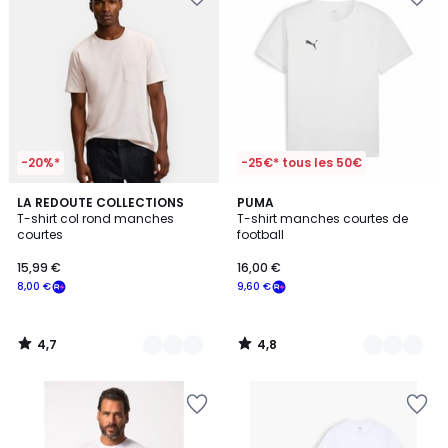
-20%*
-25€* tous les 50€
4,7
4,8
3
LA REDOUTE COLLECTIONS
5
PUMA
/ 5
/ 5
T-shirt col rond manches
T-shirt manches courtes de
Couleurs
Couleurs
courtes
football
15,99 €
16,00 €
8,00 €
9,60 €
4,7
4,8
/
/
5
5