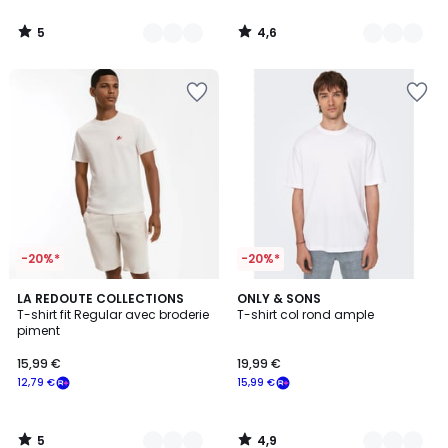
5
4,6
/
/
5
5
-20%*
-20%*
5
4,9
2
LA REDOUTE COLLECTIONS
21
ONLY & SONS
/
/ 5
T-shirt fit Regular avec broderie
T-shirt col rond ample
Couleurs
Couleurs
5
piment
15,99 €
19,99 €
12,79 €
15,99 €
5
4,9
/
/