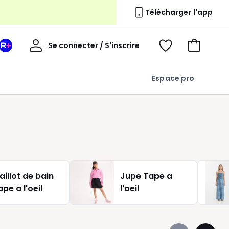
Télécharger l'app
s
Mon
Se connecter / S'inscrire
Mon
Voir
Voir
compte
espace
mes
mon
La
favoris
panier
Espace pro
Redoute
+
aillot de bain
Jupe Tape a
ape a l'oeil
l'oeil