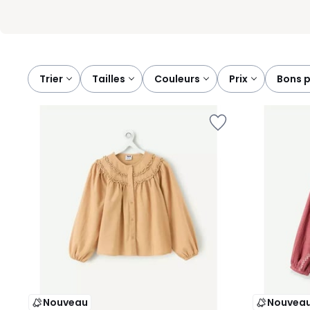
Trier
tailles
couleurs
prix
bons 
Nouveau
Nouvea