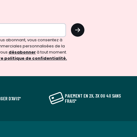
OK
vous abonnant, vous consentez à
merciales personnalisées de la
vous
désabonner
à tout moment.
e politique de confidentialité.
PAIEMENT EN 2X, 3X OU 4X SANS
GER D'AVIS*
FRAIS*