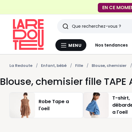
FACILE !
Livraison en
Rechercher
Derniers
Nos tendances
MENU
Menu
articles
La
Redoute
vus
La Redoute
Enfant, bébé
Fille
Blouse, chemisier
Blouse, chemisier fille TAPE A
T-shirt,
Robe Tape a
débarde
l'oeil
a l'oeil