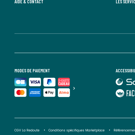
AIDE & CONTACT
LES SERVI
MODES DE PAIEMENT
ACCESSIBI
lien
vers
Sourdline
lien
vers
Faciliti
CGV La Redoute
Conditions spécifiques Marketplace
Référencemen