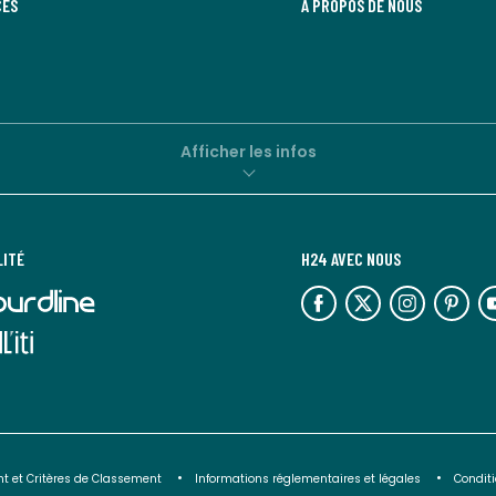
CES
À PROPOS DE NOUS
Afficher les infos
LITÉ
H24 AVEC NOUS
lien
lien
lien
lien
lie
vers
vers
vers
vers
ve
l'espace
l'espace
l'espace
l'espace
l'
réseaux
réseaux
réseaux
réseaux
ré
sociaux
sociaux
sociaux
sociaux
so
t et Critères de Classement
Informations réglementaires et légales
Conditi