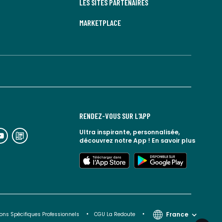
LES SITES PARTENAIRES
MARKETPLACE
RENDEZ-VOUS SUR L'APP
n
lien
Ultra inspirante, personnalisée,
découvrez notre App !
En savoir plus
rs
vers
espace
le
lien
lien
seaux
blog
vers
vers
ciaux
la
l'app
google
redoute
store
play
France
ons Spécifiques Professionnels
CGU La Redoute