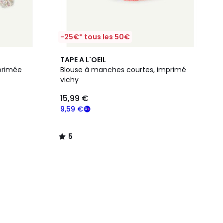
-25€* tous les 50€
5
TAPE A L'OEIL
/
primée
Blouse à manches courtes, imprimé
5
vichy
15,99 €
9,59 €
5
/
5