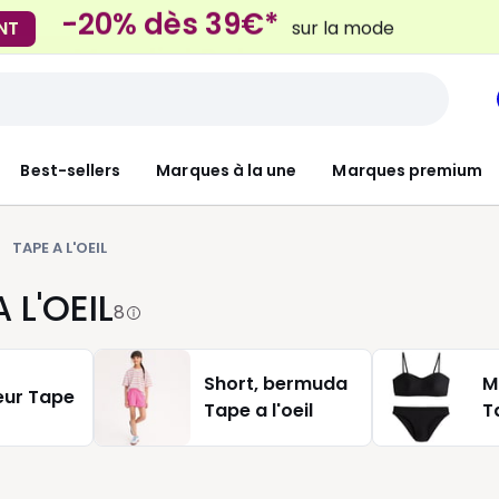
Mondial Relay
 Locker
pour vos petits article
Best-sellers
Marques à la une
Marques premium
TAPE A L'OEIL
 L'OEIL
8
Short, bermuda
M
ur Tape
Tape a l'oeil
T