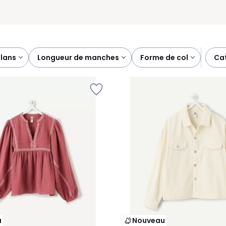
plans
longueur de manches
forme de col
c
u
Nouveau