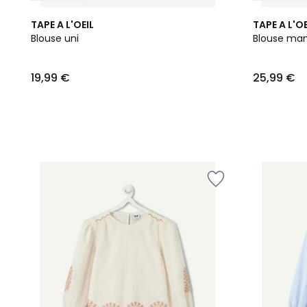
TAPE A L'OEIL
TAPE A L'OE
Blouse uni
Blouse ma
19,99
19,99 €
25,99 €
€.