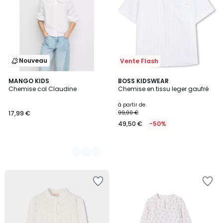
Nouveau
Vente Flash
2
MANGO KIDS
BOSS KIDSWEAR
Chemise col Claudine
Chemise en tissu leger gaufré
Couleurs
à partir de
17,99 €
99,00 €
49,50 €
-50%