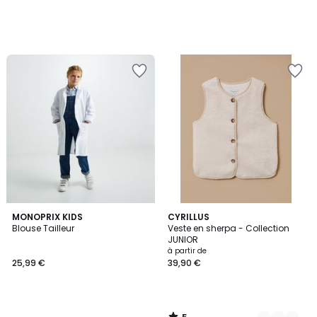
5
MONOPRIX KIDS
5
CYRILLUS
/
Blouse Tailleur
Veste en sherpa - Collection
Couleurs
5
JUNIOR
à partir de
25,99 €
39,90 €