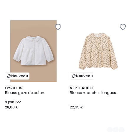
Nouveau
Nouveau
CYRILLUS
2
VERTBAUDET
Blouse gaze de coton
Blouse manches longues
Couleurs
à partir de
28,00 €
22,99 €