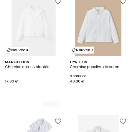
Nouveau
Nouveau
2
MANGO KIDS
CYRILLUS
Chemise coton volantée
Chemise popeline de coton
Couleurs
à partir de
17,99 €
40,00 €