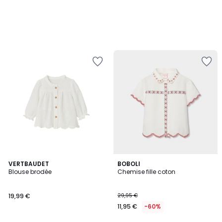
2
VERTBAUDET
BOBOLI
Blouse brodée
Chemise fille coton
Couleurs
19,99 €
29,95 €
11,95 €
-60%