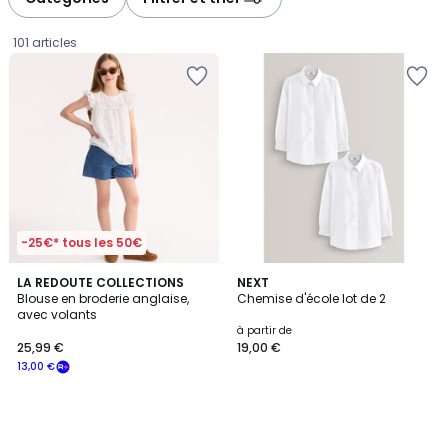
gauche
droite
101 articles
-25€* tous les 50€
LA REDOUTE COLLECTIONS
NEXT
Blouse en broderie anglaise,
Chemise d'école lot de 2
avec volants
25,99
à partir de
25,99 €
19,00 €
€
13,00 €
souscrivez
à
notre
programme