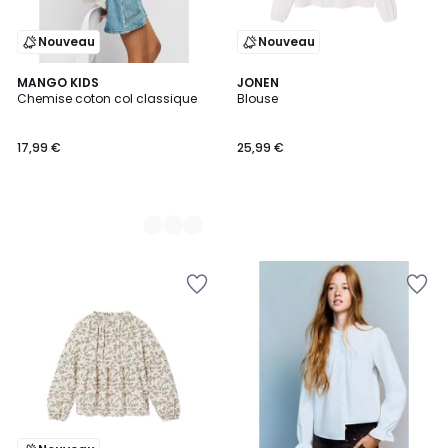
Nouveau
Nouveau
2
MANGO KIDS
JONEN
Chemise coton col classique
Blouse
Couleurs
17,99 €
25,99 €