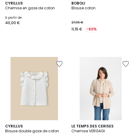
CYRILLUS
BOBOLI
Chemise en gaze de coton
Blouse coton
à partir de
40,00 €
27,95 €
11,15 €
-60%
2
CYRILLUS
LE TEMPS DES CERISES
Blouse double gaze de coton
Chemise VERGAGI
Couleurs