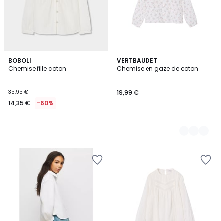
BOBOLI
2
VERTBAUDET
Chemise fille coton
Chemise en gaze de coton
Couleurs
35,95 €
19,99 €
14,35 €
-60%