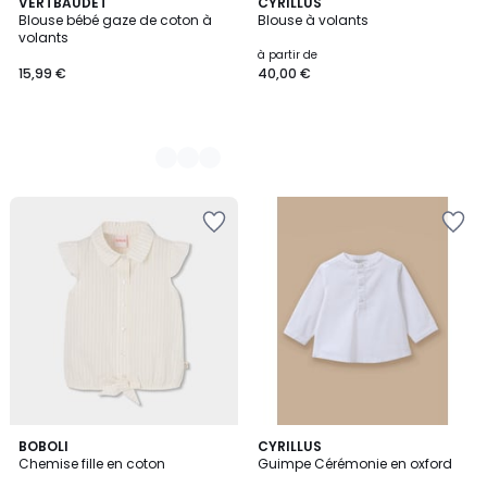
2
VERTBAUDET
CYRILLUS
Blouse bébé gaze de coton à
Blouse à volants
Couleurs
volants
à partir de
15,99 €
40,00 €
BOBOLI
CYRILLUS
Chemise fille en coton
Guimpe Cérémonie en oxford