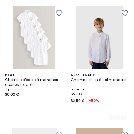
NEXT
2
NORTH SAILS
Chemise d'école à manches
Chemise en lin à col mandarin
Couleurs
courtes, lot de 5
à partir de
à partir de
30,00 €
65,00 €
32,50 €
-50%