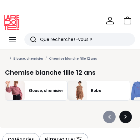
Voir
mon
La
panie
Redoute
Menu
Rechercher
Derniers
...
articles
Blouse, chemisier
Chemise blanche fille 12 ans
vus
Chemise blanche fille 12 ans
Blouse, chemisier
Robe
Précédent
Suivan
-
-
défiler
défiler
à
à
Catégories
Filtrer et trier