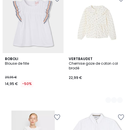
BOBOLI
2
VERTBAUDET
Blouse de fille
Chemise gaze de coton col
Couleurs
brodé
29,95 €
22,99 €
14,95 €
-50%