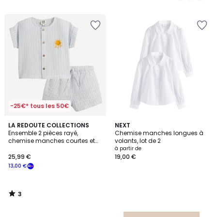
-25€* tous les 50€
3
LA REDOUTE COLLECTIONS
NEXT
/
Ensemble 2 pièces rayé,
Chemise manches longues à
5
chemise manches courtes et
volants, lot de 2
short
à partir de
25,99 €
19,00 €
13,00 €
3
/
5