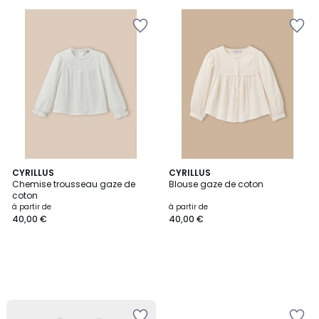
pour
payer
à
la
place
13,00
€.
CYRILLUS
CYRILLUS
Chemise trousseau gaze de
Blouse gaze de coton
coton
à partir de
à partir de
40,00 €
40,00 €