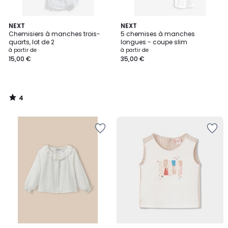
4
NEXT
NEXT
/
Chemisiers à manches trois-
5 chemises à manches
5
quarts, lot de 2
longues - coupe slim
à partir de
à partir de
15,00 €
35,00 €
4
/
5