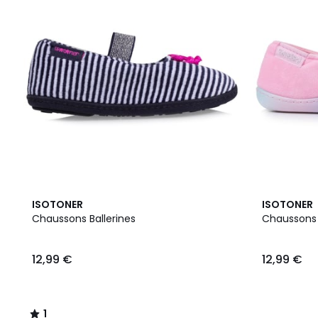
1
ISOTONER
ISOTONER
/
Chaussons Ballerines
Chaussons
5
12,99 €
12,99 €
1