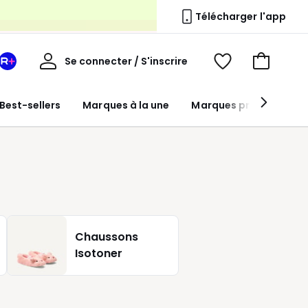
s
Télécharger l'app
Mon
Se connecter / S'inscrire
Mon
Voir
Voir
compte
espace
mes
mon
La
favoris
panier
Best-sellers
Marques à la une
Marques premium
Redoute
+
Chaussons
Isotoner