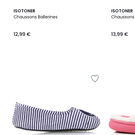
ISOTONER
ISOTONER
Chaussons Ballerines
Chaussons
12,99
12,99 €
13,99 €
€.