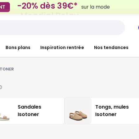
Mondial Relay
 Locker
pour vos petits article
Bons plans
Inspiration rentrée
Nos tendances
OTONER
Sandales
Tongs, mules
Isotoner
Isotoner