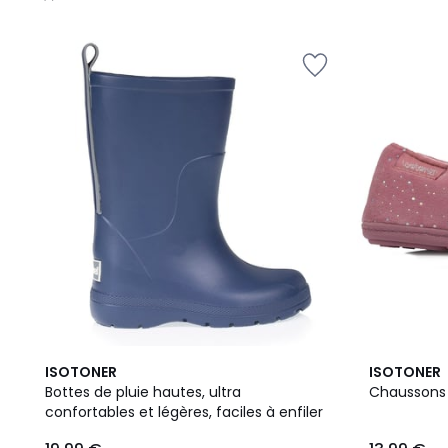
/
5
5
3,8
ISOTONER
ISOTONER
Couleurs
/ 5
Bottes de pluie hautes, ultra
Chaussons 
confortables et légères, faciles à enfiler