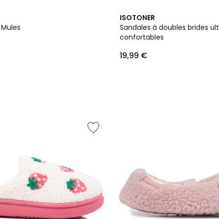
4
ISOTONER
Couleurs
 Mules
Sandales à doubles brides ult
confortables
19,99 €