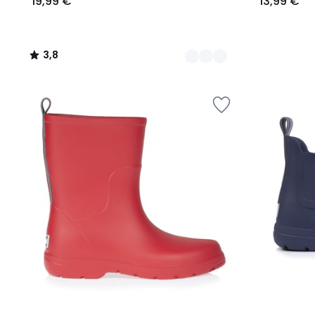
19,99 €
13,99 €
3,8
/
5