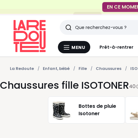
FACILE !
Livraison en
Rechercher
Derniers
Prêt-à-rentrer
MENU
Menu
articles
La
Redoute
vus
La Redoute
Enfant, bébé
Fille
Chaussures
IS
Chaussures fille ISOTONER
40
Bottes de pluie
Isotoner