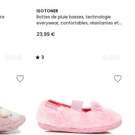
2
3
ISOTONER
Couleurs
/
ra
Bottes de pluie basses, technologie
5
everywear, confortables, résistantes et
légères
23,99 €
3
/
5