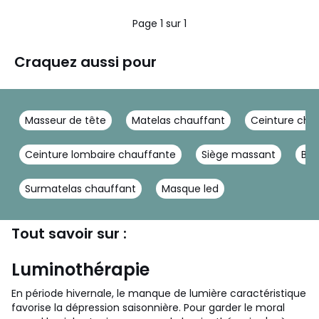
Page 1 sur 1
Craquez aussi pour
Masseur de tête
Matelas chauffant
Ceinture cha
Ceinture lombaire chauffante
Siège massant
Beu
Surmatelas chauffant
Masque led
Tout savoir sur :
Luminothérapie
En période hivernale, le manque de lumière caractéristique
favorise la dépression saisonnière. Pour garder le moral