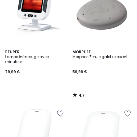
4,7
BEURER
MORPHEE
/ 5
Lampe infrarouge avec
Morphee Zen, le galet relaxant
minuteur
79,99 €
59,99 €
4,7
/
5