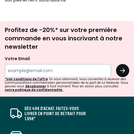
soit pleinement satisfaisante.
Inscription
Profitez de -20%* sur votre première
newsletter
commande en vous inscrivant à notre
newsletter
Votre Email
OK
*Voir conditions de l'offre
. En vous abonnant, vous consentez à recevoir des
communications commerciales personnalisées de la part de La Redoute. Vous
pouvez vous
désabonner
à tout moment. Pour en savoir plus, consultez
notre politique de confidentialité.
DÈS 49€ D’ACHAT, FAITES-VOUS
LIVRER EN POINT DE RETRAIT POUR
1,95€*