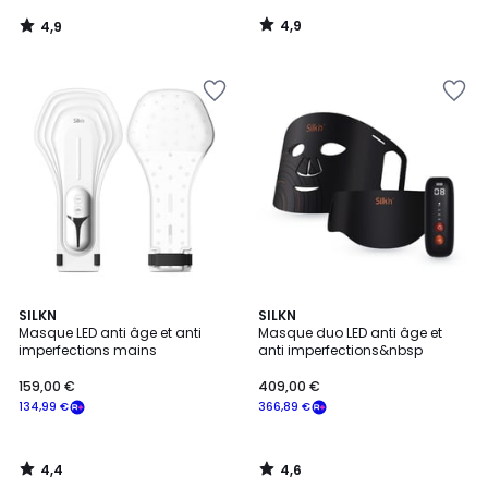
notre
4,9
4,9
programme
/
/
5
5
pour
payer
à
la
place
232,98
€.
4,4
4,6
SILKN
SILKN
/ 5
/ 5
Masque LED anti âge et anti
Masque duo LED anti âge et
imperfections mains
anti imperfections&nbsp
159,00 €
409,00 €
134,99 €
366,89 €
4,4
4,6
/
/