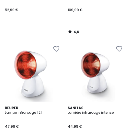
52,99 €
109,99 €
4,6
/
5
BEURER
SANITAS
Lampe Infrarouge Il21
Lumière infrarouge intense
47,99 €
44,99 €