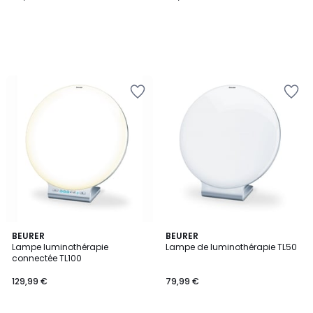
4,3
4,3
BEURER
BEURER
/ 5
/ 5
Lampe luminothérapie
Lampe de luminothérapie TL50
connectée TL100
129,99 €
79,99 €