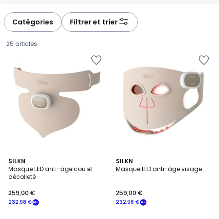
-
-
défiler
défiler
à
à
Catégories
Filtrer et trier
gauche
droite
25 articles
4,9
4,9
SILKN
SILKN
/ 5
/ 5
Masque LED anti-âge cou et
Masque LED anti-âge visage
décolleté
259,00
259,00 €
259,00 €
€
232,98 €
232,98 €
souscrivez
à