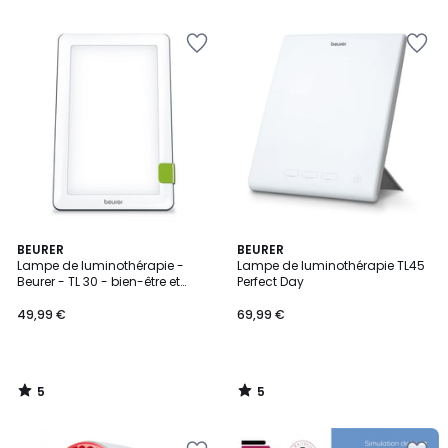
5
5
5
5
BEURER
BEURER
/
/
Lampe de luminothérapie -
Lampe de luminothérapie TL45
5
5
Beurer - TL 30 - bien-être et
Perfect Day
énergie
49,99 €
69,99 €
5
5
/
/
5
5