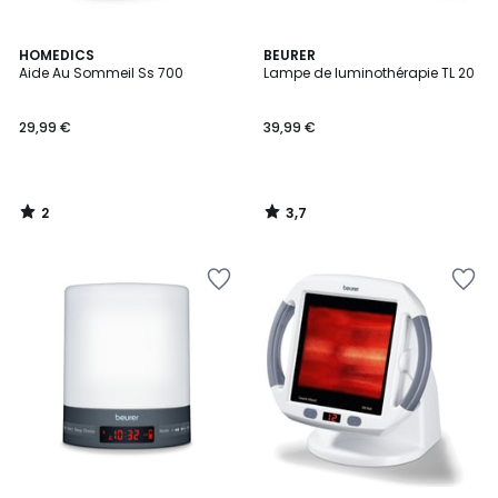
2
3,7
HOMEDICS
BEURER
/
/ 5
Aide Au Sommeil Ss 700
Lampe de luminothérapie TL 20
5
29,99 €
39,99 €
2
3,7
/
/
5
5