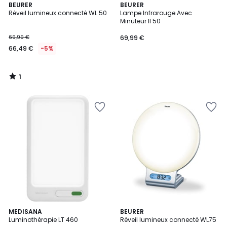
1
BEURER
BEURER
/
Réveil lumineux connecté WL 50
Lampe Infrarouge Avec
5
Minuteur Il 50
69,99 €
69,99 €
66,49 €
-5%
1
/
5
4,6
MEDISANA
BEURER
/ 5
Luminothérapie LT 460
Réveil lumineux connecté WL75