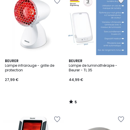
5
BEURER
BEURER
/
Lampe infrarouge - grille de
Lampe de luminothérapie -
5
protection
Beurer - TL 35
27,99 €
44,99 €
5
/
5