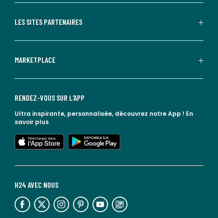
LES SITES PARTENAIRES
MARKETPLACE
RENDEZ-VOUS SUR L'APP
Ultra inspirante, personnalisée, découvrez notre App !
En
savoir plus
lien vers l'app store
lien vers google play
H24 AVEC NOUS
lien vers l'espace réseaux sociaux
lien vers l'espace réseaux sociaux
lien vers l'espace réseaux sociaux
lien vers l'espace réseaux sociaux
lien vers l'espace réseaux sociaux
lien vers le blog la redoute