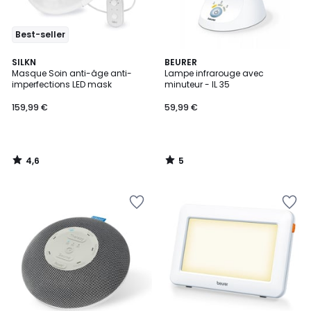
Best-seller
4,6
5
SILKN
BEURER
/ 5
/
Masque Soin anti-âge anti-
Lampe infrarouge avec
5
imperfections LED mask
minuteur - IL 35
159,99 €
59,99 €
4,6
5
/
/
5
5