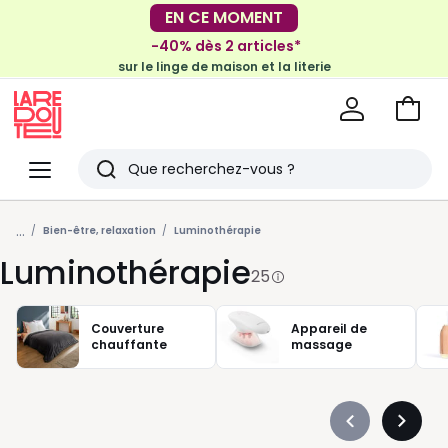
-30€ tous les 100€*
EN CE MOMENT
sur le meuble & la déco
-40% dès 2 articles*
sur le linge de maison et la literie
Voir
mon
La
panie
Redoute
Menu
Rechercher
Derniers
...
articles
Bien-être, relaxation
Luminothérapie
Luminothérapie
vus
25
Couverture
Appareil de
chauffante
massage
Précédent
Suivan