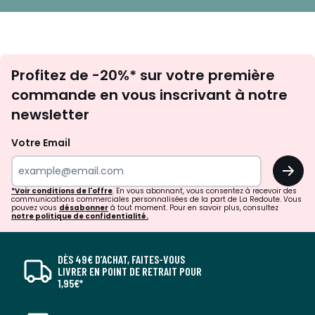
Inscription
Profitez de -20%* sur votre première
newsletter
commande en vous inscrivant à notre
newsletter
Votre Email
OK
*Voir conditions de l'offre
. En vous abonnant, vous consentez à recevoir des
communications commerciales personnalisées de la part de La Redoute. Vous
pouvez vous
désabonner
à tout moment. Pour en savoir plus, consultez
notre politique de confidentialité.
DÈS 49€ D’ACHAT, FAITES-VOUS
LIVRER EN POINT DE RETRAIT POUR
1,95€*