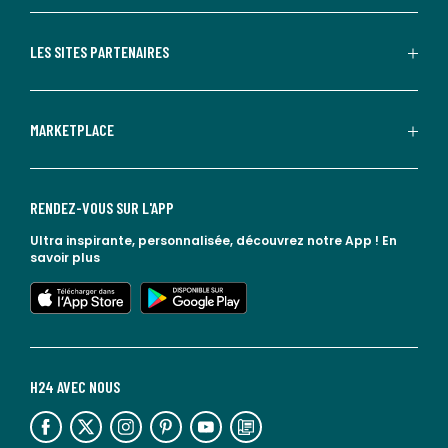
LES SITES PARTENAIRES
MARKETPLACE
RENDEZ-VOUS SUR L'APP
Ultra inspirante, personnalisée, découvrez notre App !
En
savoir plus
lien vers l'app store
lien vers google play
H24 AVEC NOUS
lien vers l'espace réseaux sociaux
lien vers l'espace réseaux sociaux
lien vers l'espace réseaux sociaux
lien vers l'espace réseaux sociaux
lien vers l'espace réseaux sociaux
lien vers le blog la redoute