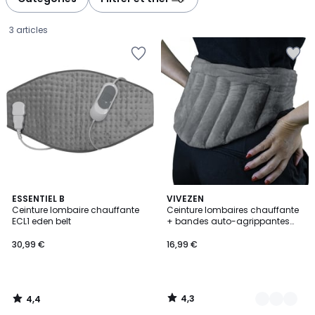
3 articles
4,4
4,3
ESSENTIEL B
8
VIVEZEN
/ 5
/ 5
Ceinture lombaire chauffante
Ceinture lombaires chauffante
Couleurs
ECL1 eden belt
+ bandes auto-agrippantes
30,99
réglable
30,99 €
16,99 €
€.
4,3
4,4
/
/
5