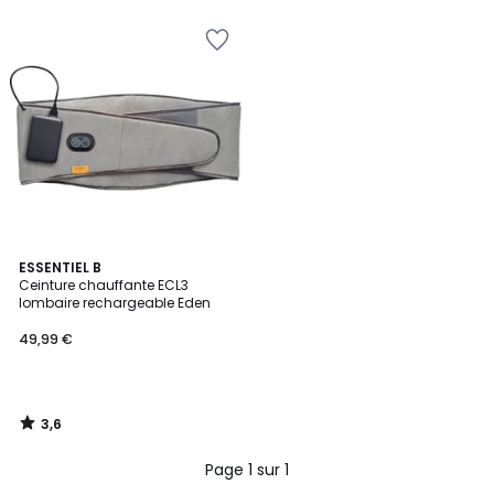
5
3,6
ESSENTIEL B
/ 5
Ceinture chauffante ECL3
lombaire rechargeable Eden
49,99 €
3,6
/
5
Page 1 sur 1