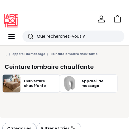
Voir
mon
La
panie
Redoute
Menu
Rechercher
Derniers
...
articles
Appareil de massage
Ceinture lombaire chauffante
vus
Ceinture lombaire chauffante
Couverture
Appareil de
chauffante
massage
Catégories
Filtrer et trier