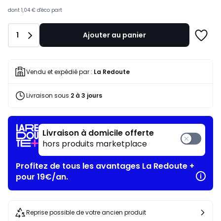
dont
1,04 €
d'éco part
Quantité
1
Ajouter au panier
Ajoute
à
une
liste
Vendu et expédié par :
La Redoute
Livraison sous
2 à 3 jours
Livraison à domicile offerte
hors produits marketplace
Profitez de tous les avantages La Redoute +
pour 19€/an.
Reprise possible de votre ancien produit