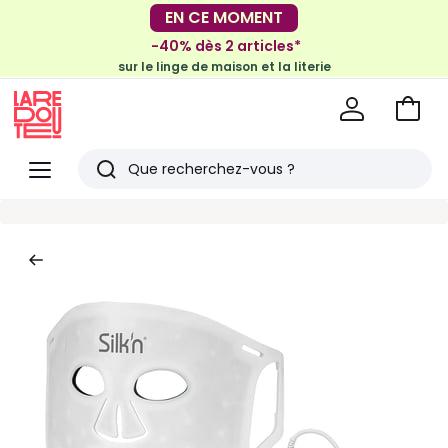
-30€ tous les 100€*
EN CE MOMENT
sur le meuble & la déco
-40% dès 2 articles*
sur le linge de maison et la literie
Voir
mon
La
panie
Redoute
Menu
Rechercher
Derniers
articles
vus