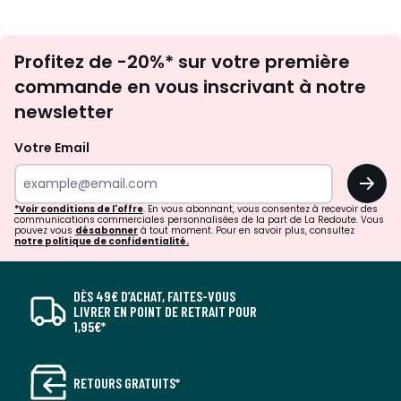
Inscription
Profitez de -20%* sur votre première
newsletter
commande en vous inscrivant à notre
newsletter
Votre Email
OK
*Voir conditions de l'offre
. En vous abonnant, vous consentez à recevoir des
communications commerciales personnalisées de la part de La Redoute. Vous
pouvez vous
désabonner
à tout moment. Pour en savoir plus, consultez
notre politique de confidentialité.
DÈS 49€ D’ACHAT, FAITES-VOUS
LIVRER EN POINT DE RETRAIT POUR
1,95€*
RETOURS GRATUITS*