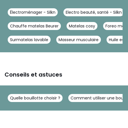
Électroménager - Silkn
Electro beauté, santé - Silkn
Chauffe matelas Beurer
Matelas cosy
Foreo masq
Surmatelas lavable
Masseur musculaire
Huile esse
Conseils et astuces
Quelle bouillotte choisir ?
Comment utiliser une bouillo