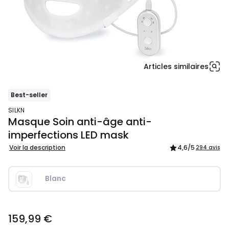
Articles similaires
Best-seller
SILKN
Masque Soin anti-âge anti-
imperfections LED mask
Voir la description
4,6
/5
294 avis
Blanc
159,00
159,99 €
€.