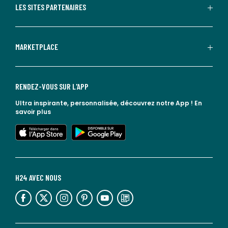
LES SITES PARTENAIRES
MARKETPLACE
RENDEZ-VOUS SUR L'APP
Ultra inspirante, personnalisée, découvrez notre App !
En
savoir plus
lien vers l'app store
lien vers google play
H24 AVEC NOUS
lien vers l'espace réseaux sociaux
lien vers l'espace réseaux sociaux
lien vers l'espace réseaux sociaux
lien vers l'espace réseaux sociaux
lien vers l'espace réseaux sociaux
lien vers le blog la redoute