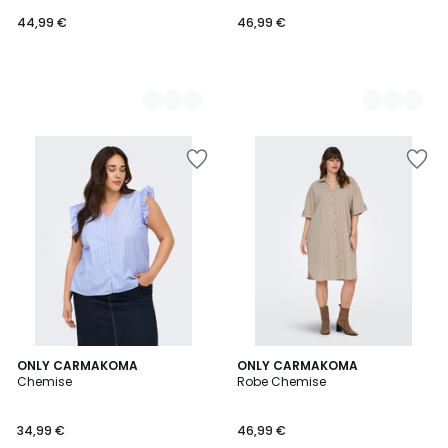
44,99 €
46,99 €
ONLY CARMAKOMA
2
ONLY CARMAKOMA
Chemise
Robe Chemise
Couleurs
34,99 €
46,99 €