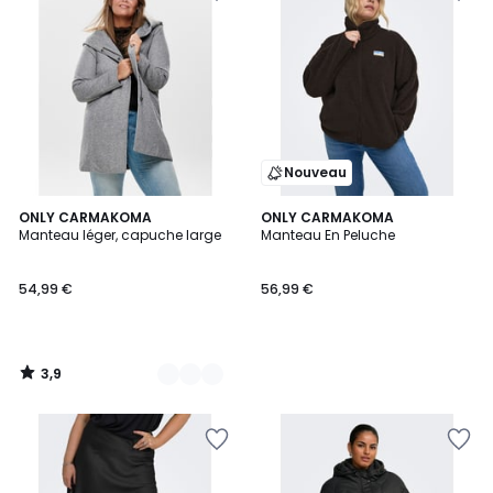
Nouveau
3,9
4
ONLY CARMAKOMA
ONLY CARMAKOMA
/ 5
Manteau léger, capuche large
Manteau En Peluche
Couleurs
54,99 €
56,99 €
3,9
/
5