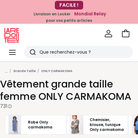
Mondial Relay
Livraison en Locker
pour vos petits articles
EN CE MOMENT
-20% dès 39€*
sur la mode
Voir
mon
La
panie
Redoute
Menu
Rechercher
Derniers
...
articles
Grande Taille
ONLY CARMAKOMA
Vêtement grande taille
vus
femme ONLY CARMAKOMA
731
Chemisier,
Robe Only
blouse, tunique
carmakoma
Only carmakoma