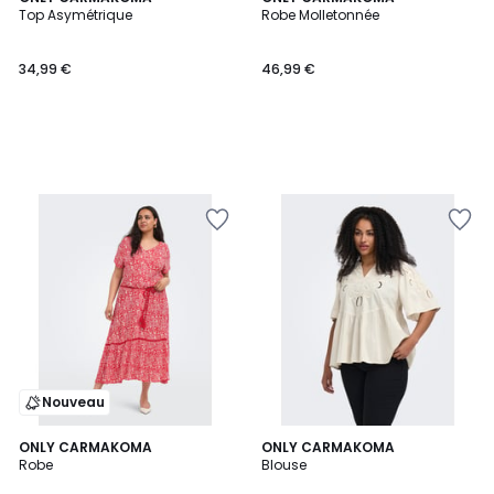
Top Asymétrique
Robe Molletonnée
34,99 €
46,99 €
Nouveau
2
ONLY CARMAKOMA
2
ONLY CARMAKOMA
Robe
Blouse
Couleurs
Couleurs