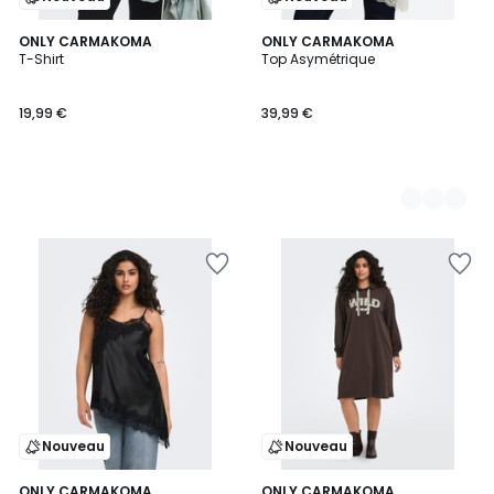
ONLY CARMAKOMA
2
ONLY CARMAKOMA
T-Shirt
Top Asymétrique
Couleurs
19,99 €
39,99 €
Nouveau
Nouveau
ONLY CARMAKOMA
ONLY CARMAKOMA