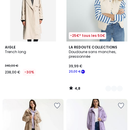
-25€* tous les 50€
4,8
AIGLE
3
LA REDOUTE COLLECTIONS
/ 5
Trench long
Doudoune sans manches,
Couleurs
pressionnée
340,00 €
39,99 €
20,00 €
238,00 €
-30%
4,8
/
5