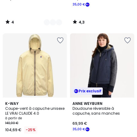
35,00 €
4
4,3
/
/
5
5
Prix exclusif
3,8
5
11
K-WAY
4
ANNE WEYBURN
/ 5
/
Coupe-vent à capuche unisexe
Doudoune réversible à
Couleurs
Couleurs
5
LE VRAI CLAUDE 4.0
capuche, sans manches
à partir de
140,00 €
69,99 €
35,00 €
104,69 €
-25%