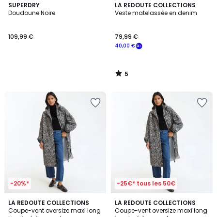
5
SUPERDRY
LA REDOUTE COLLECTIONS
/
Doudoune Noire
Veste matelassée en denim
5
109,99 €
79,99 €
40,00 €
5
/
5
-20%*
-25€* tous les 50€
4,3
4,3
LA REDOUTE COLLECTIONS
LA REDOUTE COLLECTIONS
/ 5
/ 5
Coupe-vent oversize maxi long
Coupe-vent oversize maxi long