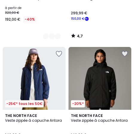
Couleurs
à partir de
320,00 €
299,99 €
150,00 €
192,00 €
-40%
4,7
/
5
-25€* tous les 50€
-20%*
4,6
4,6
THE NORTH FACE
THE NORTH FACE
/ 5
/ 5
Veste zippée à capuche Antora
Veste zippée à capuche Antora