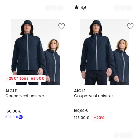
4,6
/
5
-25€* tous les 50€
AIGLE
2
AIGLE
Coupe-vent unisexe
Coupe-vent unisexe
Couleurs
160,00 €
160,00 €
80,00 €
128,00 €
-20%