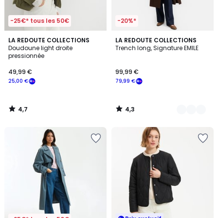
-25€* tous les 50€
-20%*
4,7
4,3
LA REDOUTE COLLECTIONS
3
LA REDOUTE COLLECTIONS
/ 5
/ 5
Doudoune light droite
Trench long, Signature EMILE
Couleurs
pressionnée
49,99 €
99,99 €
25,00 €
79,99 €
4,7
4,3
/
/
5
5