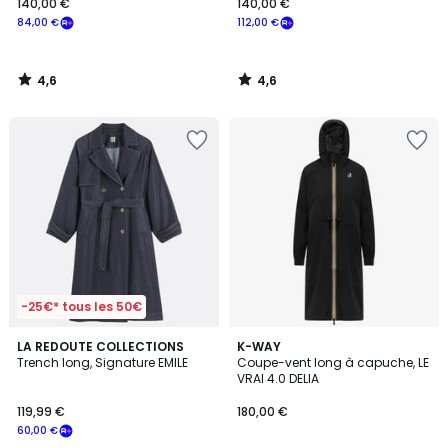
140,00 €
140,00 €
84,00 €
112,00 €
4,6
4,6
/
/
5
5
-25€* tous les 50€
4,3
LA REDOUTE COLLECTIONS
3
K-WAY
/ 5
Trench long, Signature EMILE
Coupe-vent long à capuche, LE
Couleurs
VRAI 4.0 DELIA
119,99 €
180,00 €
60,00 €