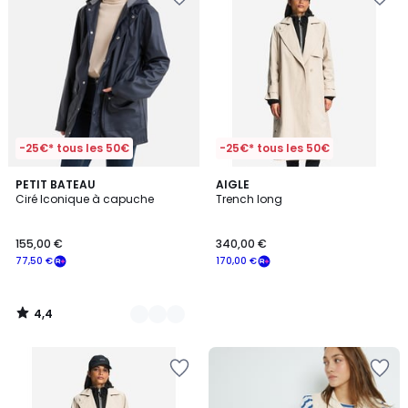
-25€* tous les 50€
-25€* tous les 50€
4,4
3
PETIT BATEAU
AIGLE
/ 5
Ciré Iconique à capuche
Trench long
Couleurs
155,00 €
340,00 €
77,50 €
170,00 €
4,4
/
5