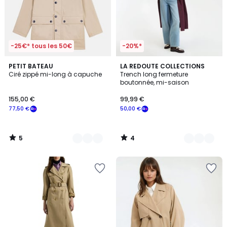
-25€* tous les 50€
-20%*
5
4
2
PETIT BATEAU
2
LA REDOUTE COLLECTIONS
/
/
Ciré zippé mi-long à capuche
Trench long fermeture
Couleurs
Couleurs
5
5
boutonnée, mi-saison
155,00 €
99,99 €
77,50 €
50,00 €
5
4
/
/
5
5