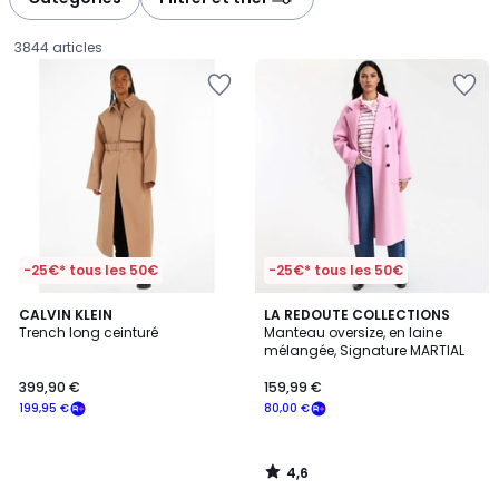
gauche
droite
3844 articles
-25€* tous les 50€
-25€* tous les 50€
4,6
CALVIN KLEIN
LA REDOUTE COLLECTIONS
/ 5
Trench long ceinturé
Manteau oversize, en laine
mélangée, Signature MARTIAL
399,90
399,90 €
159,99 €
€
199,95 €
80,00 €
souscrivez
à
notre
4,6
programme
/
5