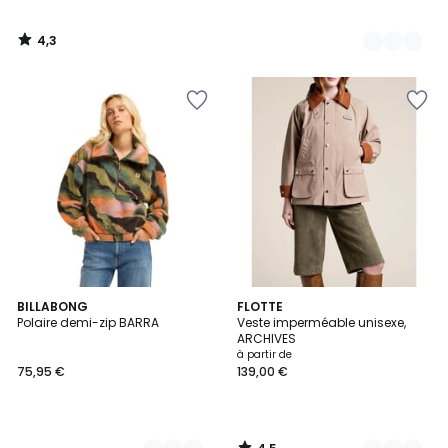
4,3
/
5
4,5
3
BILLABONG
4
FLOTTE
/ 5
Polaire demi-zip BARRA
Veste imperméable unisexe,
Couleurs
Couleurs
ARCHIVES
à partir de
75,95 €
139,00 €