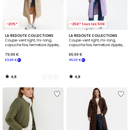
-20%*
-25€* tous les 50€
4,8
4,8
2
LA REDOUTE COLLECTIONS
LA REDOUTE COLLECTIONS
/ 5
/ 5
Coupe-vent light, mi-long,
Coupe-vent light, mi-long,
Couleurs
capuche fixe, fermeture zippée,
capuche fixe, fermeture zippée,
mi-saison
mi-saison
79,99 €
89,99 €
63,99 €
45,00 €
4,8
4,8
/
/
5
5