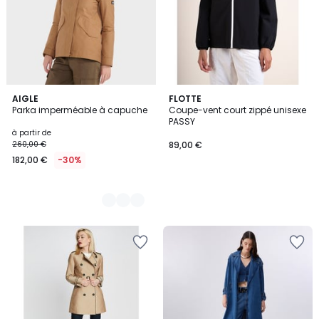
4
AIGLE
FLOTTE
Parka imperméable à capuche
Coupe-vent court zippé unisexe
Couleurs
PASSY
à partir de
260,00 €
89,00 €
182,00 €
-30%