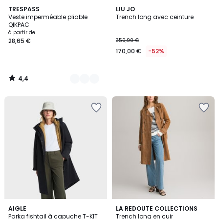
4,4
5
TRESPASS
LIU JO
/ 5
Veste imperméable pliable
Trench long avec ceinture
Couleurs
QIKPAC
à partir de
28,65 €
359,90 €
170,00 €
-52%
4,4
/
5
4,7
4
AIGLE
LA REDOUTE COLLECTIONS
/ 5
Parka fishtail à capuche T-KIT
Trench long en cuir