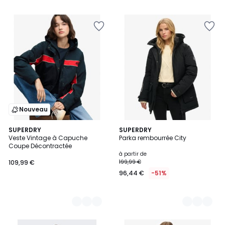
5
Nouveau
2
SUPERDRY
2
SUPERDRY
Veste Vintage à Capuche
Parka rembourrée City
Couleurs
Couleurs
Coupe Décontractée
à partir de
109,99 €
199,99 €
96,44 €
-51%