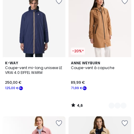
-20%*
4,6
K-WAY
2
ANNE WEYBURN
/ 5
Coupe-vent mi-long unisexe LE
Coupe-vent à capuche
Couleurs
VRAI 4.0 EIFFEL WARM
250,00 €
89,99 €
125,00 €
71,99 €
4,6
/
5