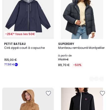
-25€* tous les 50€
PETIT BATEAU
2
SUPERDRY
Ciré zippé court à capuche
Manteau rembourré Montpellier
Couleurs
à partir de
155,00 €
179,99 €
77,50 €
89,70 €
-50%