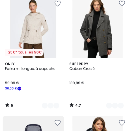
-25€* tous les 50€
5
4,7
2
ONLY
2
SUPERDRY
/
/ 5
Parka mi longue, à capuche
Caban Croisé
Couleurs
Couleurs
5
59,99 €
189,99 €
30,00 €
5
4,7
/
/
5
5