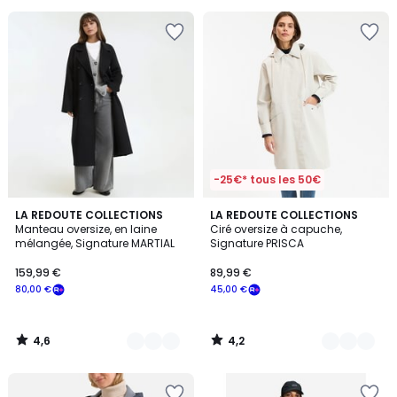
pour
payer
à
la
place
199,95
€.
-25€* tous les 50€
4,6
4,2
3
LA REDOUTE COLLECTIONS
3
LA REDOUTE COLLECTIONS
/ 5
/ 5
Manteau oversize, en laine
Ciré oversize à capuche,
Couleurs
Couleurs
mélangée, Signature MARTIAL
Signature PRISCA
159,99 €
89,99 €
80,00 €
45,00 €
4,6
4,2
/
/
5
5