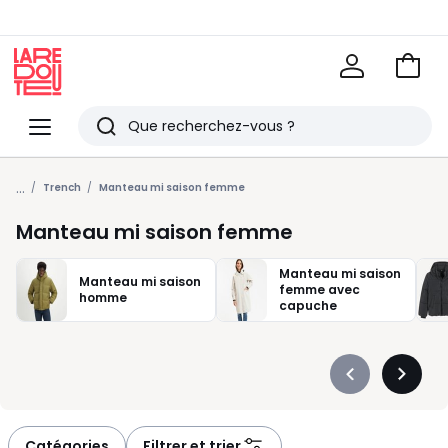
Voir
mon
La
panie
Redoute
Menu
Rechercher
Derniers
...
articles
Trench
Manteau mi saison femme
vus
Manteau mi saison femme
Manteau mi saison
Manteau mi saison
femme avec
homme
capuche
Précédent
Suivan
-
-
défiler
défiler
à
à
Catégories
Filtrer et trier