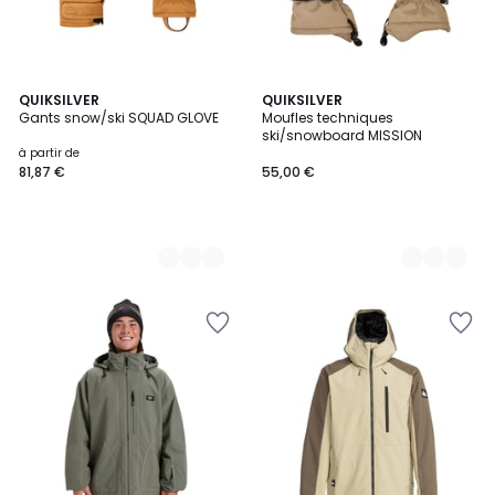
2
QUIKSILVER
2
QUIKSILVER
Gants snow/ski SQUAD GLOVE
Moufles techniques
Couleurs
Couleurs
ski/snowboard MISSION
à partir de
81,87 €
55,00 €