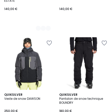
ESTATE
140,00 €
140,00 €
2
QUIKSILVER
2
QUIKSILVER
Veste de snow DAWSON
Pantalon de snow technique
Couleurs
Couleurs
BOUNDRY
250,00 €
180,00 €