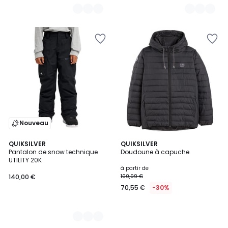
Nouveau
3
QUIKSILVER
QUIKSILVER
Pantalon de snow technique
Doudoune à capuche
Couleurs
UTILITY 20K
à partir de
140,00 €
100,99 €
70,55 €
-30%