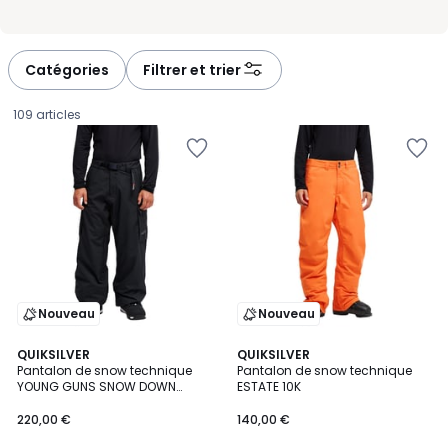
Catégories
Filtrer et trier
109 articles
Nouveau
Nouveau
2
QUIKSILVER
5
QUIKSILVER
Pantalon de snow technique
Pantalon de snow technique
Couleurs
Couleurs
YOUNG GUNS SNOW DOWN
ESTATE 10K
220,00
CARGO 20K
220,00 €
140,00 €
€.