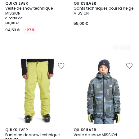
QUIKSILVER
3
QUIKSILVER
Veste de snow technique
Gants techniques pour la neige
Couleurs
MISSION
MISSION
à partir de
130,00 €
55,00 €
94,53 €
-27%
3
QUIKSILVER
QUIKSILVER
Pantalon de snow technique
Veste de snow MISSION
Couleurs