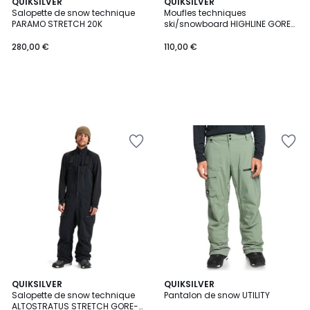
QUIKSILVER
QUIKSILVER
Salopette de snow technique
Moufles techniques
PARAMO STRETCH 20K
ski/snowboard HIGHLINE GORE-
TEX®
280,00 €
110,00 €
2
QUIKSILVER
4
QUIKSILVER
Salopette de snow technique
Pantalon de snow UTILITY
Couleurs
Couleurs
ALTOSTRATUS STRETCH GORE-