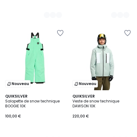
Nouveau
Nouveau
2
QUIKSILVER
2
QUIKSILVER
Salopette de snow technique
Veste de snow technique
Couleurs
Couleurs
BOOGIE 10K
DAWSON 10K
100,00 €
220,00 €