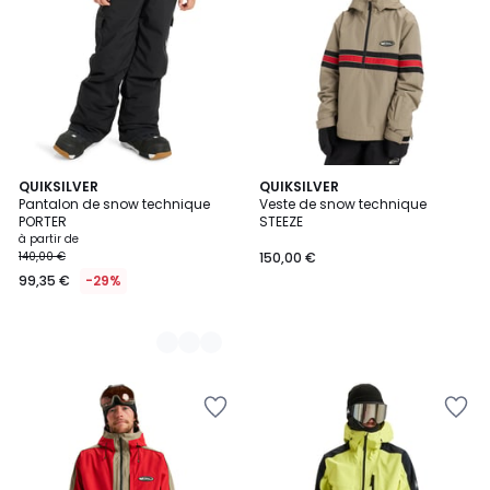
2
QUIKSILVER
QUIKSILVER
Pantalon de snow technique
Veste de snow technique
Couleurs
PORTER
STEEZE
à partir de
140,00 €
150,00 €
99,35 €
-29%