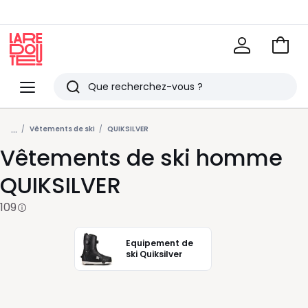
Voir
mon
La
panie
Redoute
Menu
Rechercher
Derniers
...
articles
Vêtements de ski
QUIKSILVER
Vêtements de ski homme
vus
QUIKSILVER
109
Equipement de
ski Quiksilver