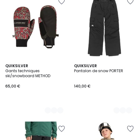
4
QUIKSILVER
2
QUIKSILVER
Gants techniques
Pantalon de snow PORTER
Couleurs
Couleurs
ski/snowboard METHOD
65,00 €
140,00 €