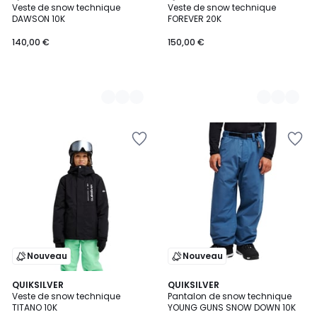
Veste de snow technique
Veste de snow technique
Couleurs
Couleurs
DAWSON 10K
FOREVER 20K
140,00 €
150,00 €
Nouveau
Nouveau
3
QUIKSILVER
2
QUIKSILVER
Veste de snow technique
Pantalon de snow technique
Couleurs
Couleurs
TITANO 10K
YOUNG GUNS SNOW DOWN 10K