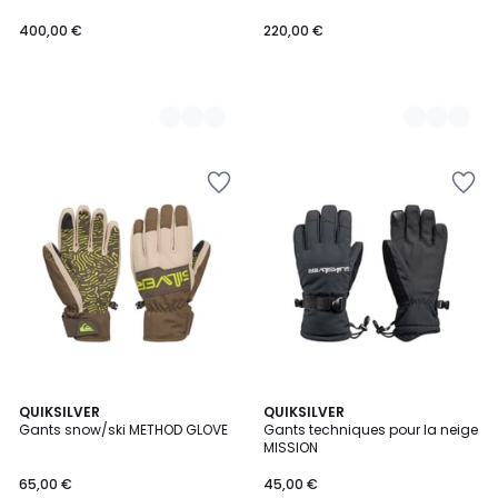
TEX®
400,00 €
220,00 €
QUIKSILVER
5
QUIKSILVER
Gants snow/ski METHOD GLOVE
Gants techniques pour la neige
Couleurs
MISSION
65,00 €
45,00 €