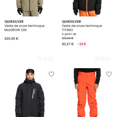
3
QUIKSILVER
2
QUIKSILVER
Veste de snow technique
Veste de snow technique
Couleurs
Couleurs
MULDROW 20K
TITANO
à partir de
320,00 €
120,00 €
92,37 €
-23%