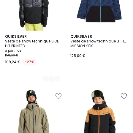
2
QUIKSILVER
QUIKSILVER
Veste de snow technique SIDE
Veste de snow technique LITTLE
Couleurs
HIT PRINTED
MISSION KIDS
à partir de
150,00 €
125,00 €
109,24 €
-27%