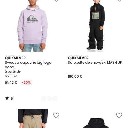
5
6
QUIKSILVER
QUIKSILVER
/
Sweat à capuche big logo
Salopette de snow/ski MASH UP
Couleurs
5
hood
à partir de
65,00 €
160,00 €
51,42 €
-20%
5
/
5