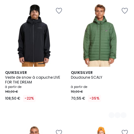
QUIKSILVER
3
QUIKSILVER
Veste de snow à capuche LIVE
Doudoune SCALY
Couleurs
FOR THE DREAM
à partir de
à partir de
140,00 €
110,00 €
108,50 €
-22%
70,55 €
-35%