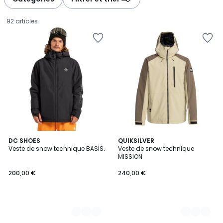
gauche
droite
92 articles
3
DC SHOES
3
QUIKSILVER
Veste de snow technique BASIS.
Veste de snow technique
Couleurs
Couleurs
MISSION
200,00
200,00 €
240,00 €
€.