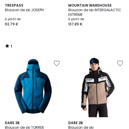
1
TRESPASS
MOUNTAIN WAREHOUSE
/
Blouson de ski JOSEPH
Blouson de ski INTERGALACTIC
5
EXTREME
à partir de
à partir de
63,79 €
137,89 €
1
/
5
DARE 2B
DARE 2B
Blouson de ski TORREK
Blouson de ski