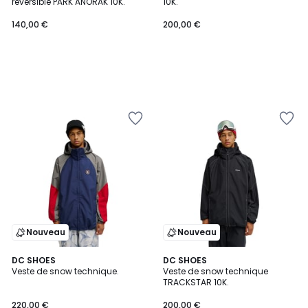
réversible PARK ANORAK 10K.
10K.
140,00 €
200,00 €
Nouveau
Nouveau
DC SHOES
3
DC SHOES
Veste de snow technique.
Veste de snow technique
Couleurs
TRACKSTAR 10K.
220,00 €
200,00 €