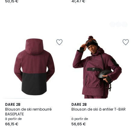
50,15 €
41,47 €
4
DARE 2B
2
DARE 2B
/
Blouson de ski rembourré
Blouson de ski à enfiler T-BAR
Couleurs
5
BASEPLATE
à partir de
à partir de
66,15 €
56,65 €