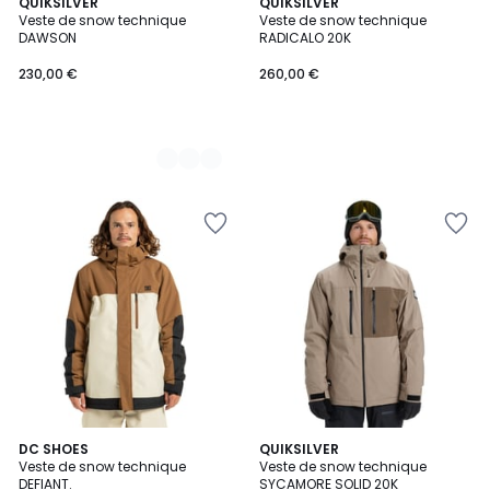
2
QUIKSILVER
QUIKSILVER
Veste de snow technique
Veste de snow technique
Couleurs
DAWSON
RADICALO 20K
230,00 €
260,00 €
3
DC SHOES
2
QUIKSILVER
Veste de snow technique
Veste de snow technique
Couleurs
Couleurs
DEFIANT.
SYCAMORE SOLID 20K