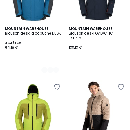
5
MOUNTAIN WAREHOUSE
MOUNTAIN WAREHOUSE
Blouson de ski à capuche DUSK
Blouson de ski GALACTIC
Couleurs
EXTREME
à partir de
64,15 €
138,13 €