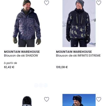
3
MOUNTAIN WAREHOUSE
MOUNTAIN WAREHOUSE
Blouson de ski SHADOW
Blouson de ski INFINITE EXTREME
Couleurs
à partir de
61,42 €
139,08 €