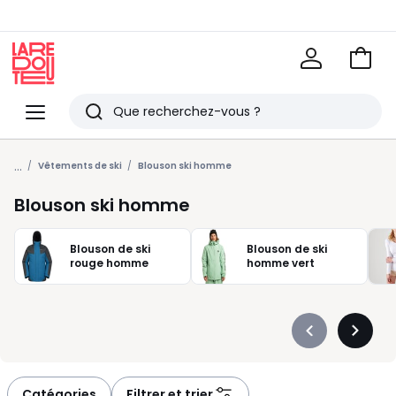
Voir
mon
La
panie
Redoute
Menu
Rechercher
Derniers
...
articles
Vêtements de ski
Blouson ski homme
vus
Blouson ski homme
Blouson de ski
Blouson de ski
rouge homme
homme vert
Précédent
Suivan
-
-
défiler
défiler
à
à
Catégories
Filtrer et trier