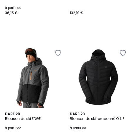
à partir de
36,15 €
132,19 €
DARE 2B
2
DARE 2B
Blouson de ski EDGE
Blouson de ski rembourré OLLIE
Couleurs
à partir de
à partir de