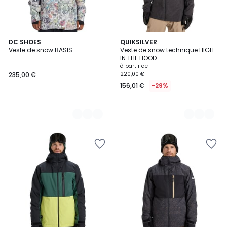
2
DC SHOES
3
QUIKSILVER
Veste de snow BASIS.
Veste de snow technique HIGH
Couleurs
Couleurs
IN THE HOOD
à partir de
235,00 €
220,00 €
156,01 €
-29%