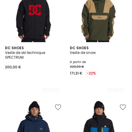
3
DC SHOES
4
DC SHOES
Veste de ski technique
Veste de snow.
Couleurs
Couleurs
SPECTRUM.
à partir de
200,00 €
220,00 €
171,31 €
-22%