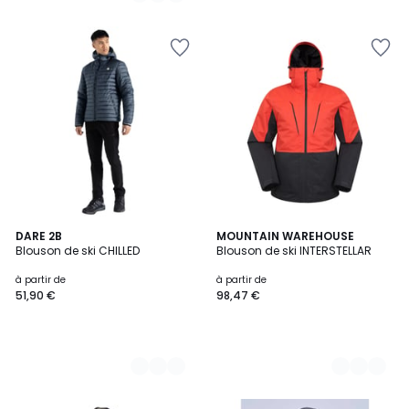
2
DARE 2B
3
MOUNTAIN WAREHOUSE
Blouson de ski CHILLED
Blouson de ski INTERSTELLAR
Couleurs
Couleurs
à partir de
à partir de
51,90 €
98,47 €