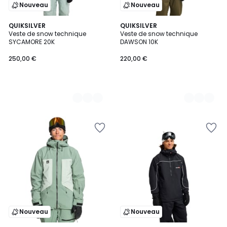
Nouveau
Nouveau
7
QUIKSILVER
2
QUIKSILVER
Veste de snow technique
Veste de snow technique
Couleurs
Couleurs
SYCAMORE 20K
DAWSON 10K
250,00 €
220,00 €
Nouveau
Nouveau