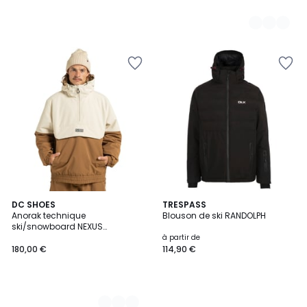
3
DC SHOES
TRESPASS
Anorak technique
Blouson de ski RANDOLPH
Couleurs
ski/snowboard NEXUS
REVERSIBLE.
à partir de
180,00 €
114,90 €