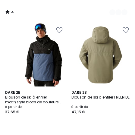
4
/
5
DARE 2B
DARE 2B
Blouson de ski à enfiler
Blouson de ski à enfiler FREERIDE
motif/style blocs de couleurs
FREERIDE
à partir de
à partir de
37,65 €
47,15 €