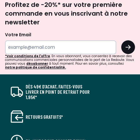
Profitez de -20%* sur votre première
newsletter
commande en vous inscrivant à notre
newsletter
Votre Email
OK
*Voir conditions de l'offre
. En vous abonnant, vous consentez à recevoir des
communications commerciales personnalisées de la part de La Redoute. Vous
pouvez vous
désabonner
à tout moment. Pour en savoir plus, consultez
notre politique de confidentialité.
DÈS 49€ D’ACHAT, FAITES-VOUS
LIVRER EN POINT DE RETRAIT POUR
1,95€*
RETOURS GRATUITS*