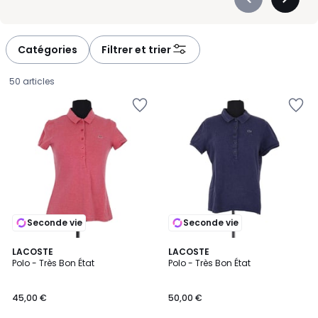
Précédent
Suivan
-
-
défiler
défiler
à
à
Catégories
Filtrer et trier
gauche
droite
50 articles
Seconde vie
Seconde vie
LACOSTE
LACOSTE
Polo - Très Bon État
Polo - Très Bon État
45,00
45,00 €
50,00 €
€.