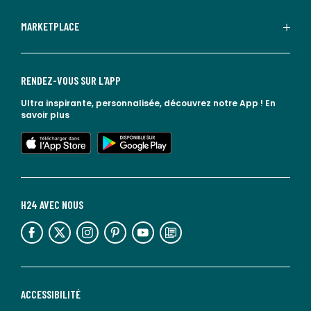
MARKETPLACE
RENDEZ-VOUS SUR L'APP
Ultra inspirante, personnalisée, découvrez notre App !
En
savoir plus
lien vers l'app store
lien vers google play
H24 AVEC NOUS
lien vers l'espace réseaux sociaux
lien vers l'espace réseaux sociaux
lien vers l'espace réseaux sociaux
lien vers l'espace réseaux sociaux
lien vers l'espace réseaux sociaux
lien vers le blog la redoute
ACCESSIBILITÉ
lien vers Sourdline