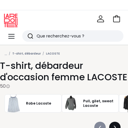
Voir
mon
La
panie
Redoute
Menu
Rechercher
Derniers
...
articles
T-shirt, débardeur
LACOSTE
T-shirt, débardeur
vus
d'occasion femme LACOSTE
50
Pull, gilet, sweat
Robe Lacoste
Lacoste