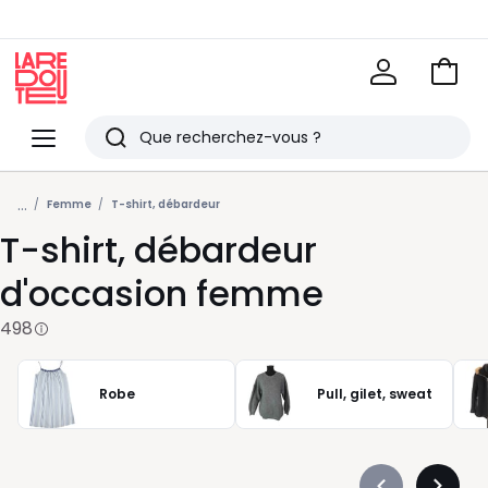
Voir
mon
La
panie
Redoute
Menu
Rechercher
Derniers
...
articles
Femme
T-shirt, débardeur
T-shirt, débardeur
vus
d'occasion femme
498
Robe
Pull, gilet, sweat