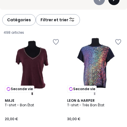
Précédent
Suivan
-
-
défiler
défiler
à
à
Catégories
Filtrer et trier
gauche
droite
498 articles
Seconde vie
Seconde vie
MAJE
LEON & HARPER
T-shirt - Bon État
T-shirt - Très Bon État
20,00
20,00 €
30,00 €
€.