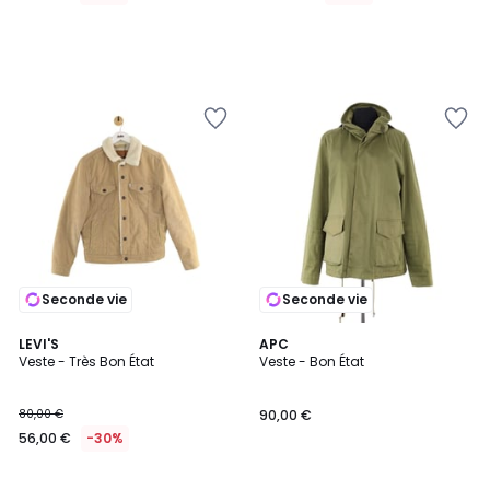
lieu
de
160,00
€
30%
de
réduction
appliquée.
Seconde vie
Seconde vie
LEVI'S
APC
Veste - Très Bon État
Veste - Bon État
80,00 €
90,00 €
56,00 €
-30%