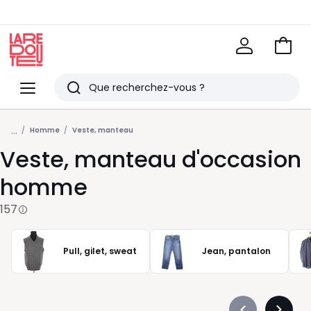
Voir
mon
La
panie
Redoute
Menu
Rechercher
Derniers
...
articles
Homme
Veste, manteau
Veste, manteau d'occasion
vus
homme
157
Pull, gilet, sweat
Jean, pantalon