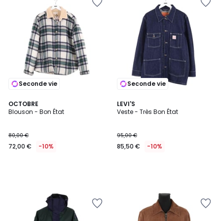
Seconde vie
Seconde vie
OCTOBRE
LEVI'S
Blouson - Bon État
Veste - Très Bon État
80,00 €
95,00 €
72,00 €
-10%
85,50 €
-10%