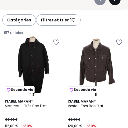
Précédent
Suivan
-
-
défiler
défiler
à
à
Catégories
Filtrer et trier
gauche
droite
157 articles
Seconde vie
Seconde vie
ISABEL MARANT
ISABEL MARANT
Manteau - Très Bon État
Veste - Très Bon État
112,00
160,00 €
180,00 €
€
112,00 €
-30%
126,00 €
-30%
au