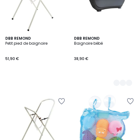
DBB REMOND
2
DBB REMOND
Petit pied de baignoire
Baignoire bébé
Couleurs
51,90 €
38,90 €