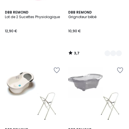
3,7
DBB REMOND
2
DBB REMOND
/ 5
Lot de 2 Sucettes Physiologique
Grignoteur bébé
Couleurs
12,90 €
10,90 €
3,7
/
5