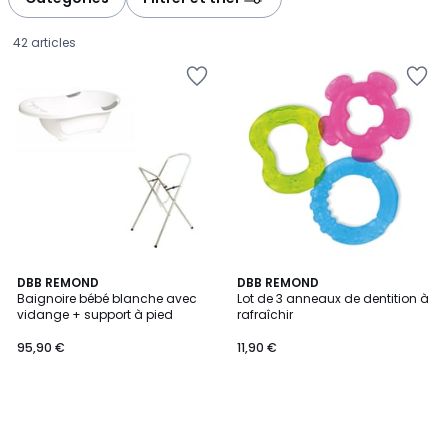
gauche
droite
42 articles
DBB REMOND
DBB REMOND
Baignoire bébé blanche avec
Lot de 3 anneaux de dentition à
vidange + support à pied
rafraîchir
95,90
95,90 €
11,90 €
€.