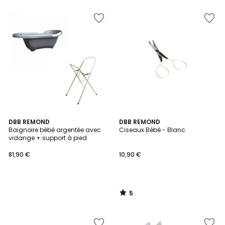
5
DBB REMOND
DBB REMOND
/
Baignoire bébé argentée avec
Ciseaux Bébé - Blanc
5
vidange + support à pied
81,90 €
10,90 €
5
/
5