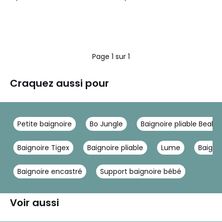
Page 1 sur 1
Craquez aussi pour
Petite baignoire
Bo Jungle
Baignoire pliable Beaba
Baignoire Tigex
Baignoire pliable
Lume
Baigno
Baignoire encastré
Support baignoire bébé
Voir aussi