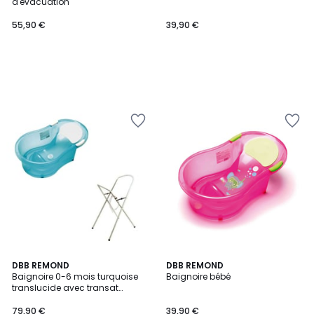
d'évacuation
55,90 €
39,90 €
DBB REMOND
DBB REMOND
Baignoire 0-6 mois turquoise
Baignoire bébé
translucide avec transat
intégré + support à pied
79,90 €
39,90 €