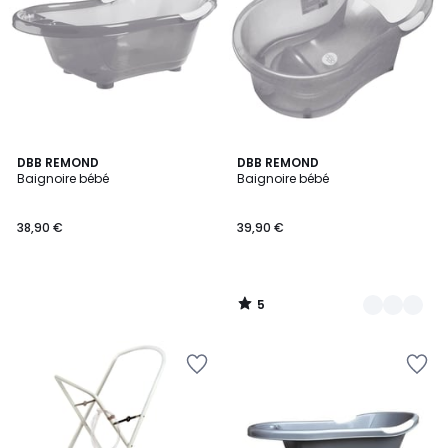
5
DBB REMOND
3
DBB REMOND
/
Baignoire bébé
Baignoire bébé
Couleurs
5
38,90 €
39,90 €
5
/
5