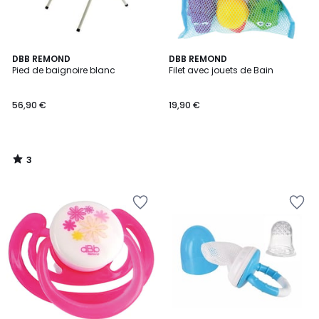
3
DBB REMOND
DBB REMOND
/
Pied de baignoire blanc
Filet avec jouets de Bain
5
56,90 €
19,90 €
3
/
5