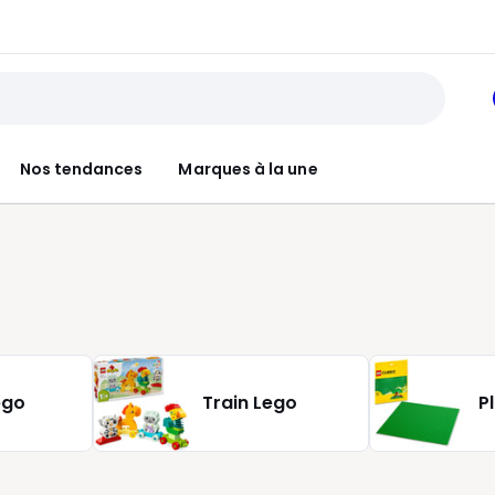
Nos tendances
Marques à la une
ego
Train Lego
P