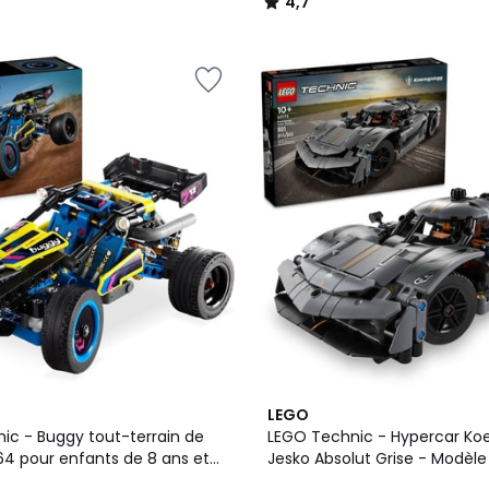
4,7
/
5
4,9
LEGO
/ 5
ic - Buggy tout-terrain de
LEGO Technic - Hypercar Ko
64 pour enfants de 8 ans et
Jesko Absolut Grise - Modèle
Enfants