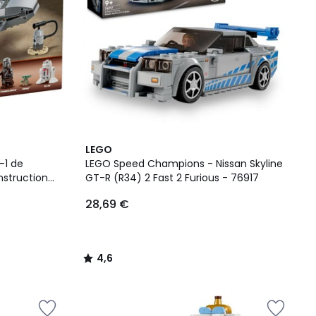
4,6
LEGO
/ 5
-1 de
LEGO Speed Champions - Nissan Skyline
nstruction
GT-R (R34) 2 Fast 2 Furious - 76917
28,69 €
4,6
/
5