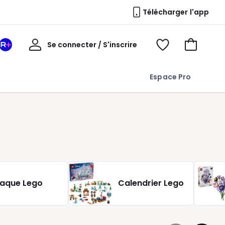
Télécharger l'app
Mon
Se connecter / S'inscrire
Mon
Voir
Voir
compte
espace
mes
mon
La
favoris
panier
Espace Pro
Redoute
+
laque Lego
Calendrier Lego