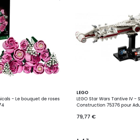
4,7
LEGO
/ 5
icals - Le bouquet de roses
LEGO Star Wars Tantive IV - 
74
Construction 75376 pour Adu
79,77 €