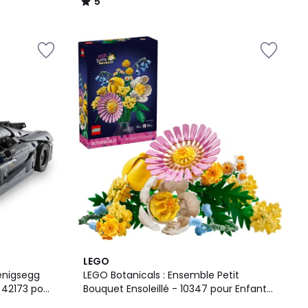
5
/
5
4,9
LEGO
/ 5
enigsegg
LEGO Botanicals : Ensemble Petit
 42173 pour
Bouquet Ensoleillé - 10347 pour Enfants
et Adultes