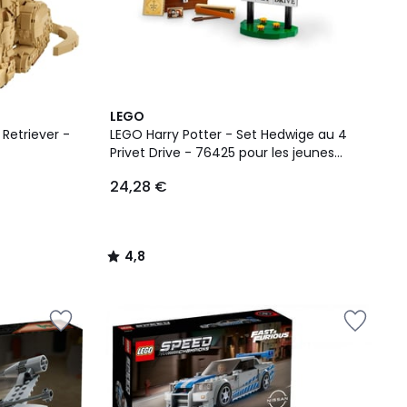
4,8
LEGO
/ 5
Retriever -
LEGO Harry Potter - Set Hedwige au 4
Privet Drive - 76425 pour les jeunes
sorciers
24,28 €
4,8
/
5