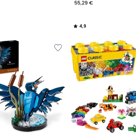
55,29 €
4,9
/
5