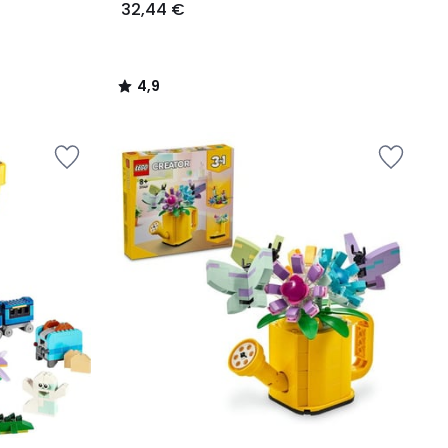
32,44 €
4,9
/
5