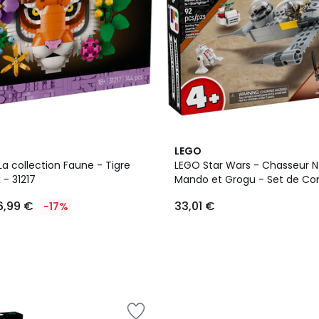
LEGO
La collection Faune - Tigre
LEGO Star Wars - Chasseur N
- 31217
Mando et Grogu - Set de Co
75410
6,99 €
33,01 €
-17%