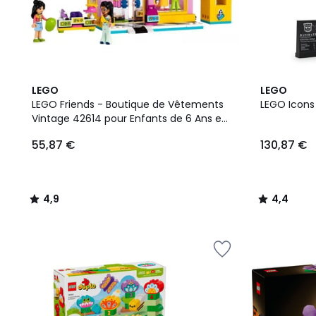
4,9
4,4
LEGO
LEGO
/ 5
/ 5
LEGO Friends - Boutique de Vêtements
LEGO Icons
Vintage 42614 pour Enfants de 6 Ans et
Plus
55,87 €
130,87 €
4,9
4,4
/
/
5
5