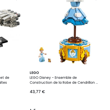
5
LEGO
/
Set de
LEGO Disney - Ensemble de
5
ltes
Construction de la Robe de Cendrillon -
43266
43,77 €