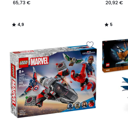
65,73 €
20,92 €
4,9
5
/
/
5
5