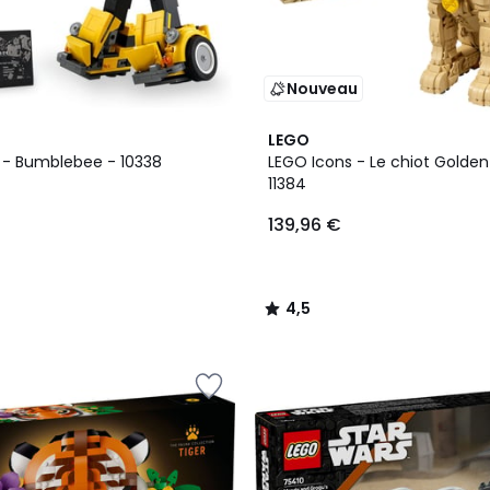
Nouveau
4,5
LEGO
/ 5
 - Bumblebee - 10338
LEGO Icons - Le chiot Golden 
11384
139,96 €
4,5
/
5