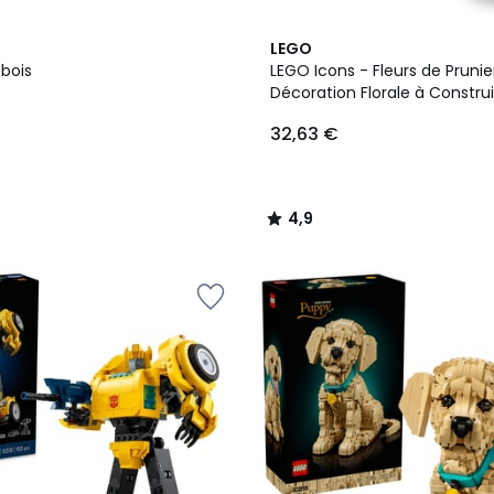
4,9
LEGO
/ 5
 bois
LEGO Icons - Fleurs de Prunie
Décoration Florale à Construi
32,63 €
4,9
/
5