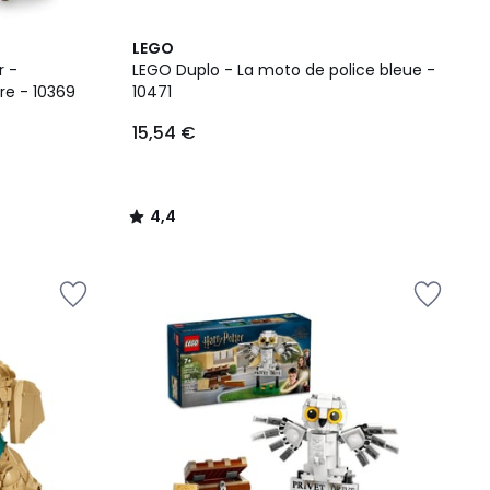
4,4
LEGO
/ 5
r -
LEGO Duplo - La moto de police bleue -
re - 10369
10471
15,54 €
4,4
/
5