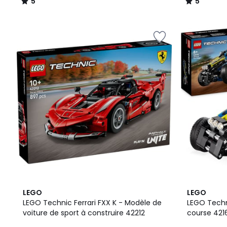
5
5
/
/
5
5
4,9
5
LEGO
LEGO
/ 5
/
LEGO Technic Ferrari FXX K - Modèle de
LEGO Techn
5
voiture de sport à construire 42212
course 421
plus