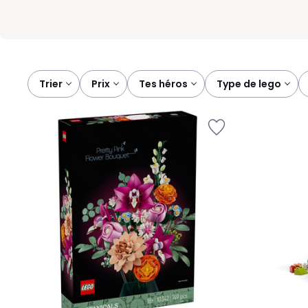
Trier
prix
tes héros
type de lego