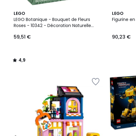
4,9
LEGO
LEGO
/ 5
LEGO Botanique - Bouquet de Fleurs
Figurine en
Roses - 10342 - Décoration Naturelle
59,51
pour Adultes
59,51 €
90,23 €
€.
4,9
/
5