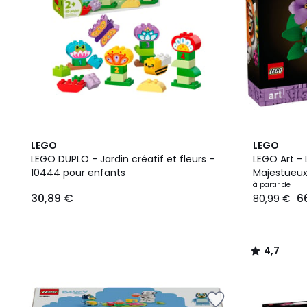
4,7
LEGO
LEGO
/ 5
LEGO DUPLO - Jardin créatif et fleurs -
LEGO Art - 
10444 pour enfants
Majestueux 
à partir de
30,89 €
6
80,99 €
4,7
/
5