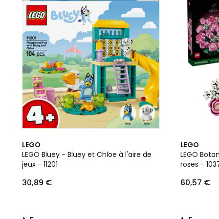
5
5
LEGO
LEGO
/
/
LEGO Bluey - Bluey et Chloe à l'aire de
LEGO Botan
5
5
jeux - 11201
roses - 103
30,89 €
60,57 €