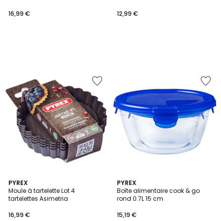
16,99 €
12,99 €
3,3
5
PYREX
PYREX
/ 5
/
Moule à tartelette Lot 4
Boîte alimentaire cook & go
5
tartelettes Asimetria
rond 0.7L 15 cm
16,99 €
15,19 €