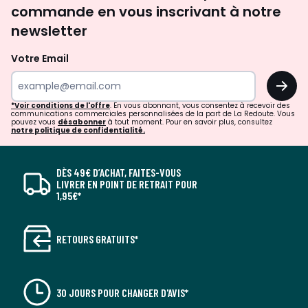
commande en vous inscrivant à notre
newsletter
Votre Email
OK
*Voir conditions de l'offre
. En vous abonnant, vous consentez à recevoir des
communications commerciales personnalisées de la part de La Redoute. Vous
pouvez vous
désabonner
à tout moment. Pour en savoir plus, consultez
notre politique de confidentialité.
DÈS 49€ D’ACHAT, FAITES-VOUS
LIVRER EN POINT DE RETRAIT POUR
1,95€*
RETOURS GRATUITS*
30 JOURS POUR CHANGER D'AVIS*