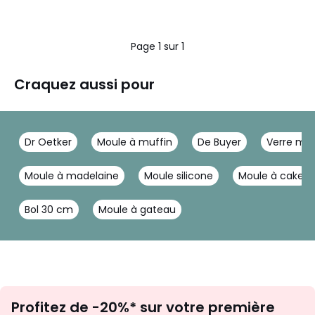
Page 1 sur 1
Craquez aussi pour
Dr Oetker
Moule à muffin
De Buyer
Verre me
Moule à madelaine
Moule silicone
Moule à cake
Bol 30 cm
Moule à gateau
Inscription
Profitez de -20%* sur votre première
newsletter