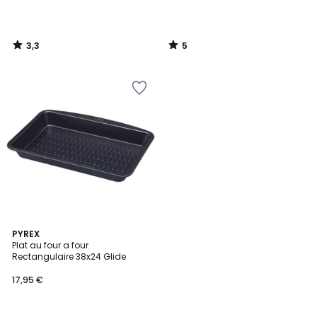
3,3
5
/
/
5
5
PYREX
Plat au four a four
Rectangulaire 38x24 Glide
17,95 €