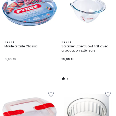
5
PYREX
PYREX
/
Moule à tarte Classic
Saladier Expert Bowl 4,2L avec
5
graduation extérieure
19,09 €
29,99 €
5
/
5