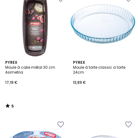
5
PYREX
PYREX
/
Moule à cake métal 30 cm
Moule à tarte classic a tarte
5
Asimetria
24cm
17,19 €
13,89 €
5
/
5