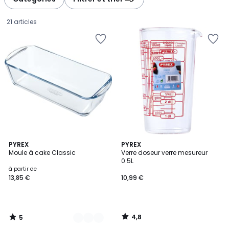
gauche
droite
21 articles
5
4,8
2
PYREX
PYREX
/
/ 5
Moule à cake Classic
Verre doseur verre mesureur
Couleurs
5
0.5L
Prix
à partir de
13,85 €
10,99 €
à
partir
de
13,85
4,8
5
€.
/
/
5