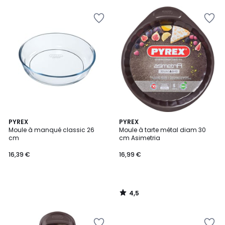
5
4,5
PYREX
PYREX
/ 5
Moule à manqué classic 26
Moule à tarte métal diam 30
cm
cm Asimetria
16,39 €
16,99 €
4,5
/
5