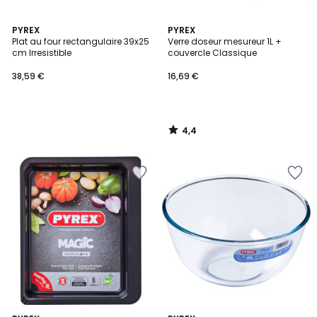
4,4
PYREX
PYREX
/ 5
Plat au four rectangulaire 39x25
Verre doseur mesureur 1L +
cm Irresistible
couvercle Classique
38,59 €
16,69 €
4,4
/
5