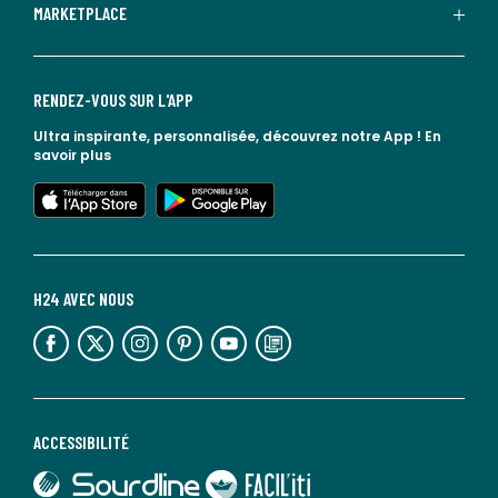
MARKETPLACE
RENDEZ-VOUS SUR L'APP
Ultra inspirante, personnalisée, découvrez notre App !
En
savoir plus
lien vers l'app store
lien vers google play
H24 AVEC NOUS
lien vers l'espace réseaux sociaux
lien vers l'espace réseaux sociaux
lien vers l'espace réseaux sociaux
lien vers l'espace réseaux sociaux
lien vers l'espace réseaux sociaux
lien vers le blog la redoute
ACCESSIBILITÉ
lien vers Sourdline
lien vers Faciliti