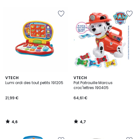
5
4,6
4,7
VTECH
VTECH
/ 5
/ 5
Lumi ordi des tout petits 191205
Pat Patrouille Marcus
croc'lettres 190405
21,99 €
64,61 €
4,6
4,7
/
/
5
5