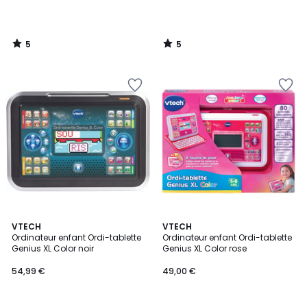
5
5
/
/
5
5
4
5
VTECH
VTECH
/
/
Ordinateur enfant Ordi-tablette
Ordinateur enfant Ordi-tablette
5
5
Genius XL Color noir
Genius XL Color rose
54,99 €
49,00 €