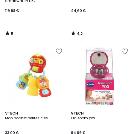
5
Smartwatch DX2
119,98 €
44,60 €
5
4,2
/
/
5
5
4
4
VTECH
VTECH
/
/
Mon hochet petites clés
Kidizoom pixi
5
5
33,00 €
64,99 €