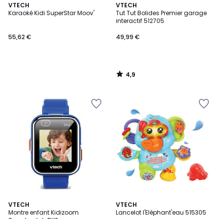
4,9
VTECH
VTECH
/ 5
Karaoké Kidi SuperStar Moov'
Tut Tut Bolides Premier garage
interactif 512705
55,62 €
49,99 €
4,9
/
5
5
4,2
VTECH
VTECH
/
/ 5
Montre enfant Kidizoom
Lancelot l'Eléphant'eau 515305