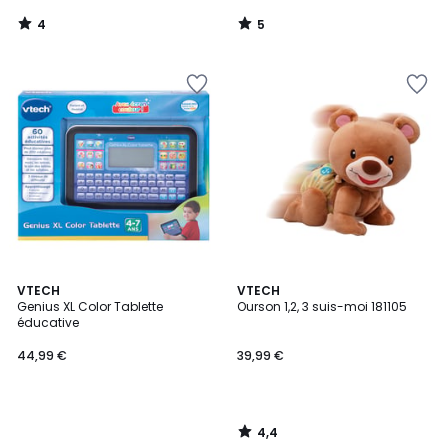
4
5
/
/
5
5
4,4
VTECH
VTECH
/ 5
Genius XL Color Tablette
Ourson 1,2, 3 suis-moi 181105
éducative
44,99 €
39,99 €
4,4
/