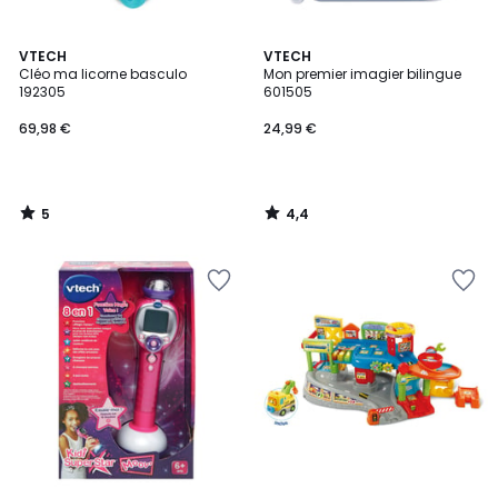
5
4,4
VTECH
VTECH
/
/ 5
Cléo ma licorne basculo
Mon premier imagier bilingue
5
192305
601505
69,98 €
24,99 €
5
4,4
/
/
5
5