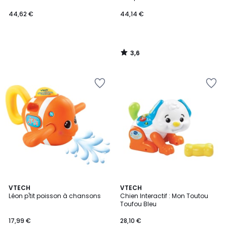
44,62 €
44,14 €
3,6
/
5
5
5
VTECH
VTECH
/
/
Léon p'tit poisson à chansons
Chien Interactif : Mon Toutou
5
5
Toufou Bleu
17,99 €
28,10 €