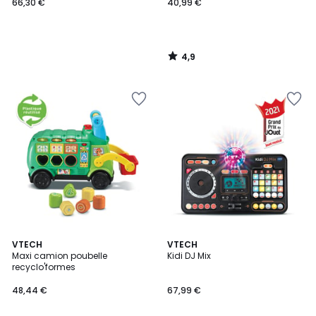
66,30 €
40,99 €
4,9
/
5
5
4,9
VTECH
VTECH
/
/ 5
Maxi camion poubelle
Kidi DJ Mix
5
recyclo'formes
48,44 €
67,99 €