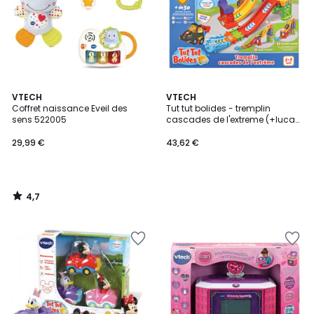
4,7
VTECH
VTECH
/ 5
Coffret naissance Eveil des
Tut tut bolides - tremplin
sens 522005
cascades de l'extreme (+lucas,
roi du championnat)
29,99 €
43,62 €
4,7
/
5