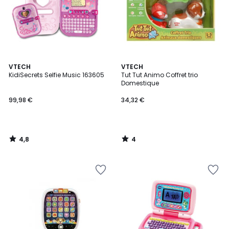
4,8
4
VTECH
VTECH
/ 5
/
KidiSecrets Selfie Music 163605
Tut Tut Animo Coffret trio
5
Domestique
99,98 €
34,32 €
4,8
4
/
/
5
5