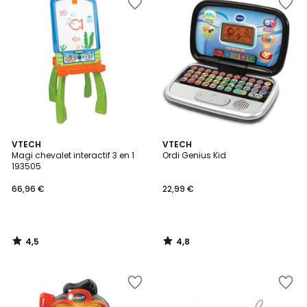
4,5
4,8
VTECH
VTECH
/ 5
/ 5
Magi chevalet interactif 3 en 1
Ordi Genius Kid
193505
66,96 €
22,99 €
4,5
4,8
/
/
5
5