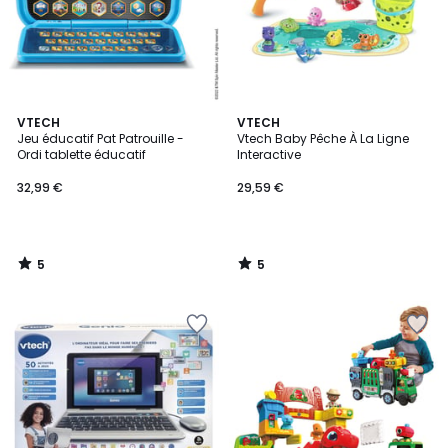
5
5
VTECH
VTECH
/
/
Jeu éducatif Pat Patrouille -
Vtech Baby Pêche À La Ligne
5
5
Ordi tablette éducatif
Interactive
32,99 €
29,59 €
5
5
/
/
5
5