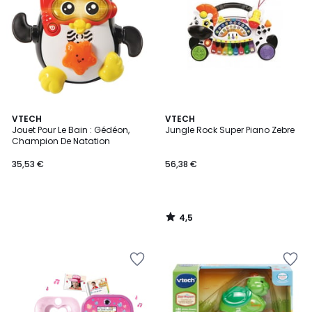
4,5
VTECH
VTECH
/ 5
Jouet Pour Le Bain : Gédéon,
Jungle Rock Super Piano Zebre
Champion De Natation
35,53 €
56,38 €
4,5
/
5