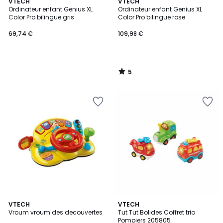
5
VTECH
VTECH
/
Ordinateur enfant Genius XL
Ordinateur enfant Genius XL
5
Color Pro bilingue gris
Color Pro bilingue rose
69,74 €
109,98 €
5
/
5
3,6
VTECH
VTECH
/ 5
Vroum vroum des decouvertes
Tut Tut Bolides Coffret trio
Pompiers 205805