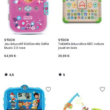
4,5
5
VTECH
VTECH
/ 5
/
Jeu éducatif KidiSecrets Selfie
Tablette éducative ABC nature
5
Music 2.0 rose
jouet en bois
64,99 €
29,99 €
4,5
5
/
/
5
5