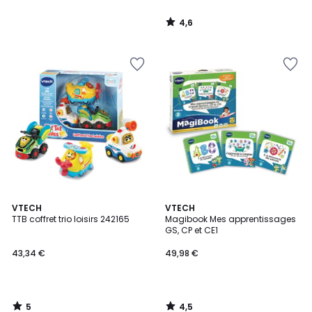
4,6
/
5
5
4,5
VTECH
VTECH
/
/ 5
TTB coffret trio loisirs 242165
Magibook Mes apprentissages
5
GS, CP et CE1
43,34 €
49,98 €
5
4,5
/
/