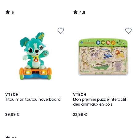
5
4,9
/
/
5
5
4,9
VTECH
VTECH
/ 5
Titou mon toutou hoverboard
Mon premier puzzle interactif
des animaux en bois
39,99 €
22,99 €