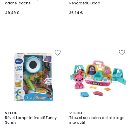
cache-cache
Renardeau Dodo
49,49 €
36,84 €
4,9
VTECH
VTECH
/ 5
Réveil Lampe Intéractif Funny
Titou et son salon de toilettage
Sunny
interactif