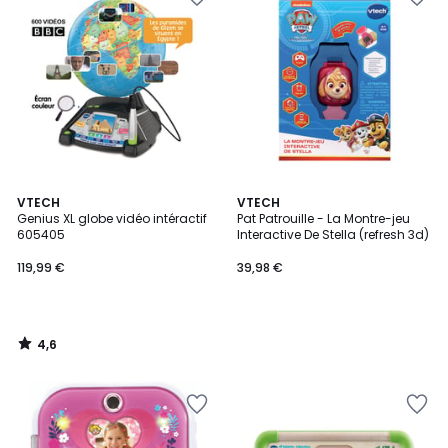
4,6
VTECH
VTECH
/ 5
Genius XL globe vidéo intéractif
Pat Patrouille - La Montre-jeu
605405
Interactive De Stella (refresh 3d)
119,99 €
39,98 €
4,6
/
5