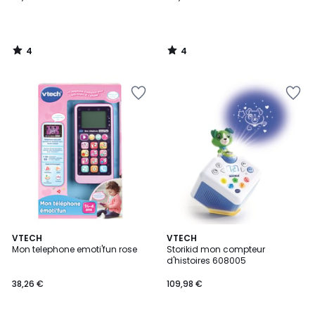
4
4
/
/
5
5
4,6
VTECH
VTECH
/ 5
Mon telephone emoti'fun rose
Storikid mon compteur
d'histoires 608005
38,26 €
109,98 €