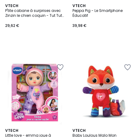
VTECH
VTECH
P'tite cabane à surprises avec
Peppa Pig - Le Smartphone
Zinzin le chien coquin - Tut Tut
Éducatif
Animo
29,62 €
39,98 €
VTECH
VTECH
Little love - emma joue à
Baby Loulous Malo Mon