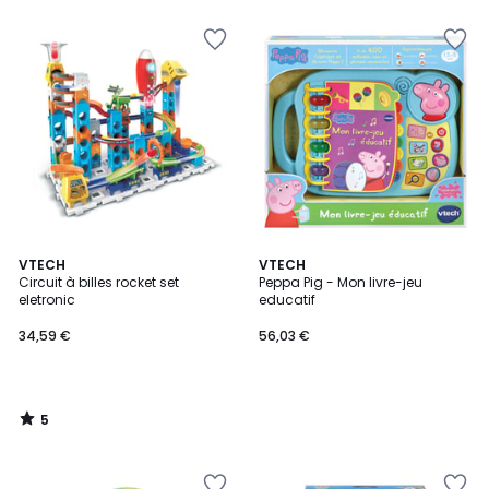
5
VTECH
VTECH
/
Circuit à billes rocket set
Peppa Pig - Mon livre-jeu
5
eletronic
educatif
34,59 €
56,03 €
5
/
5