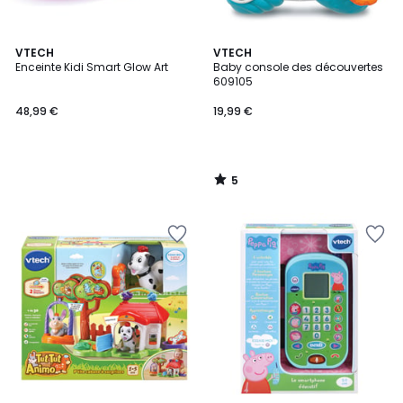
5
VTECH
VTECH
/
Enceinte Kidi Smart Glow Art
Baby console des découvertes
5
609105
48,99 €
19,99 €
5
/
5