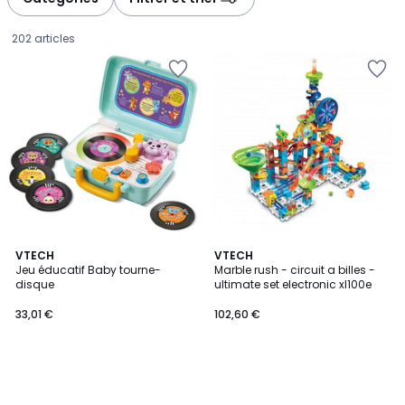
gauche
droite
202 articles
VTECH
VTECH
Jeu éducatif Baby tourne-
Marble rush - circuit a billes -
disque
ultimate set electronic xl100e
33,01
33,01 €
102,60 €
€.