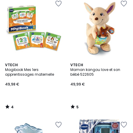
4
5
VTECH
VTECH
/
/
Magibook Mes 1ers
Maman kangou love et son
5
5
apprentissages maternelle
bébé 522605
49,98 €
49,99 €
4
5
/
/
5
5