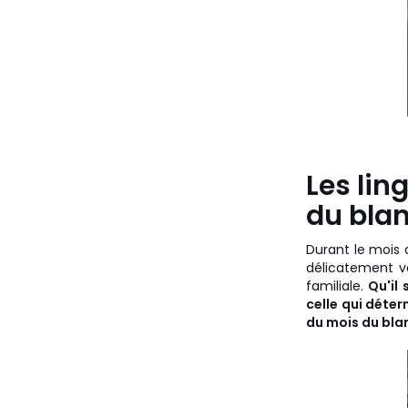
Les lin
du bla
Durant le mois 
délicatement vo
familiale.
Qu'il
celle qui déter
du mois du blan