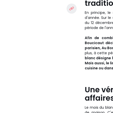
traditi
En principe, l
d'année. Sur le 
du 12 décembre,
période de l'an
Afin de combl
Boucicaut déc
parisien, Au B
plus, à cette pé
blanc désigne l
Mais aussi, le 
cuisine ou dans
Une vér
affaire
Le mois du blanc
de maison. C'es