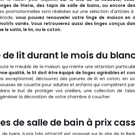
inges de literie, des tapis de salle de bains, ou encore des
es promotionnelles sont réalisées sur une sélection d'articles à pr
ériode,
vous pouvez renouveler votre linge de maison en 
 motifs variés. Vous retrouverez aussi des linges conçus da
 le satin, le lin, ou le coton.
e de lit durant le mois du blan
 doute le meuble de la maison qui mérite une attention particuli
e qualité, le lit doit être équipé de linges agréables et co
 exceptionnel, découvrez des parures de lit en coton, en soi
 housses de couette pour adultes et enfants qui complètent pa
, dans le but de protéger vos oreillers, une collection de taies
énéiser la décoration de votre chambre à coucher.
ges de salle de bain à prix cas
e de bains à prix très attractif est proposé sur le site de la R