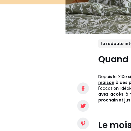
la redoute int
Quand 
Depuis le XIXe s
maison
à des p
l'occasion idéa
avez accès à 
prochain et jus
Le mois