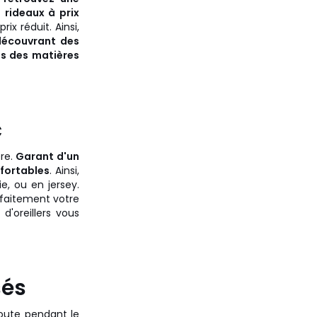
 rideaux à prix
ix réduit. Ainsi,
découvrant des
ns des matières
c
ère.
Garant d'un
nfortables
. Ainsi,
e, ou en jersey.
rfaitement votre
 d'oreillers vous
sés
edoute pendant le