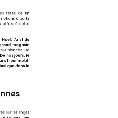
es fêtes de fin
omotions à partir
 offres à cette
Noël, Aristide
 grand magasin
uleur blanche. De
.
De nos jours, le
r et leur motif.
insi que dans la
onnes
s sur les linges
 retrouvez une