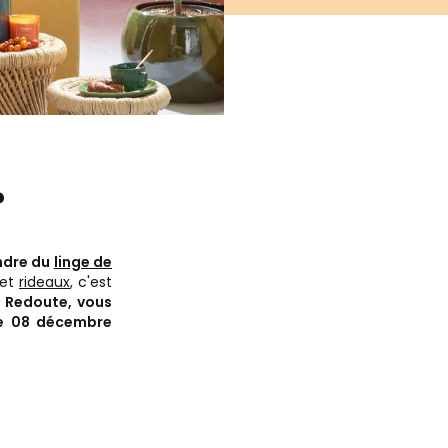
?
ndre du
linge de
et
rideaux
, c'est
a Redoute, vous
le 08 décembre