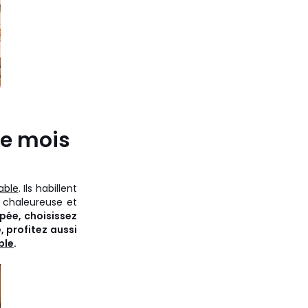
le mois
able
. Ils habillent
 chaleureuse et
pée, choisissez
, profitez aussi
ble
.