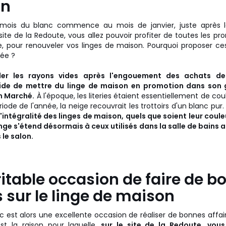
on
e mois du blanc commence au mois de janvier, juste après l
site de la Redoute, vous allez pouvoir profiter de toutes les pr
 pour renouveler vos linges de maison. Pourquoi proposer ces
née ?
er les rayons vides après l'engouement des achats de 
ide de mettre du linge de maison en promotion dans son
on Marché.
À l'époque, les literies étaient essentiellement de co
riode de l'année, la neige recouvrait les trottoirs d'un blanc pur
'intégralité des linges de maison, quels que soient leur couleu
linge s'étend désormais à ceux utilisés dans la salle de bains a
 le salon.
itable occasion de faire de b
s sur le linge de maison
 est alors une excellente occasion de réaliser de bonnes affaire
t la raison pour laquelle,
sur le site de la Redoute, vous