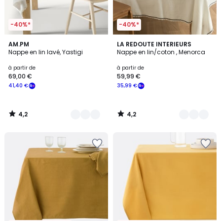
-40%*
-40%*
4,2
4,2
3
AM.PM
4
LA REDOUTE INTERIEURS
/ 5
/ 5
Nappe en lin lavé, Yastigi
Nappe en lin/coton , Menorca
Couleurs
Couleurs
à partir de
à partir de
69,00 €
59,99 €
41,40 €
35,99 €
4,2
4,2
/
/
5
5