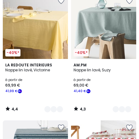
-40%*
-40%*
4,4
4,3
15
LA REDOUTE INTERIEURS
8
AM.PM
/ 5
/ 5
Nappe lin lavé, Victorine
Nappe lin lavé, Suzy
Couleurs
Couleurs
à partir de
à partir de
69,99 €
69,00 €
41,99 €
41,40 €
4,4
4,3
/
/
5
5