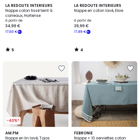
5
4
LA REDOUTE INTERIEURS
LA REDOUTE INTERIEURS
/
/
Nappe coton tissé teint à
Nappe en coton lavé, Elsie
5
5
carreaux, Hortense
à partir de
à partir de
34,99 €
29,99 €
17,50 €
17,99 €
5
4
/
/
5
5
-40%*
4,3
2
AM.PM
8
FEBRONIE
/ 5
Nappe en lin lavé, Tojos
Nappe + 10 serviettes coton
Couleurs
Couleurs