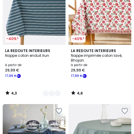
-40%*
-40%*
4,3
4,6
3
LA REDOUTE INTERIEURS
LA REDOUTE INTERIEURS
/ 5
/ 5
Nappe coton enduit Irun
Nappe imprimée coton lavé,
Couleurs
Bhojan
à partir de
à partir de
29,99 €
29,99 €
17,99 €
17,99 €
4,3
4,6
/
/
5
5