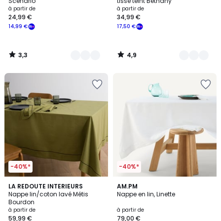
Scénario
tissé teint Bethany
à partir de
à partir de
24,99 €
34,99 €
14,99 €
17,50 €
3,3
4,9
/
/
5
5
-40%*
-40%*
4,6
4,6
7
LA REDOUTE INTERIEURS
2
AM.PM
/ 5
/ 5
Nappe lin/coton lavé Métis
Nappe en lin, Linette
Couleurs
Couleurs
Bourdon
à partir de
à partir de
59,99 €
79,00 €