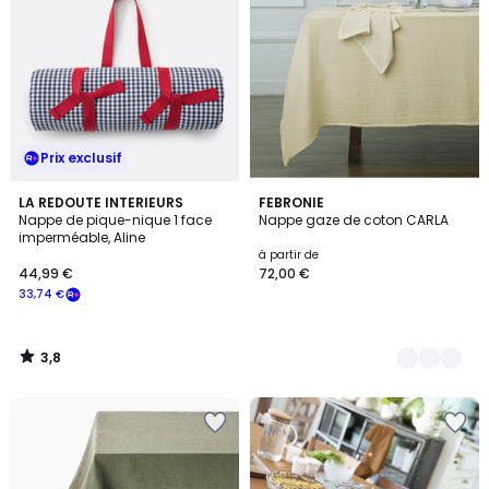
Prix exclusif
3,8
LA REDOUTE INTERIEURS
7
FEBRONIE
/ 5
Nappe de pique-nique 1 face
Nappe gaze de coton CARLA
Couleurs
imperméable, Aline
à partir de
44,99 €
72,00 €
33,74 €
3,8
/
5