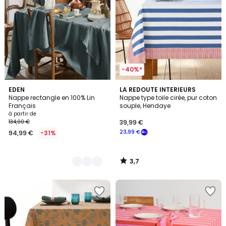
-40%*
3,7
10
EDEN
LA REDOUTE INTERIEURS
/ 5
Nappe rectangle en 100% Lin
Nappe type toile cirée, pur coton
Couleurs
Français
souple, Hendaye
à partir de
134,00 €
39,99 €
23,99 €
94,99 €
-31%
3,7
/
5