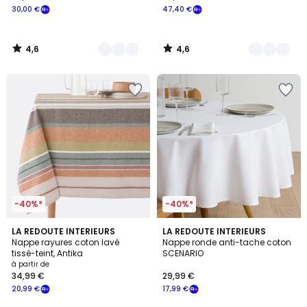
30,00 €
47,40 €
4,6
4,6
/
/
5
5
-40%*
-40%*
4,5
3
3
LA REDOUTE INTERIEURS
5
LA REDOUTE INTERIEURS
/ 5
/
Nappe rayures coton lavé
Nappe ronde anti-tache coton
Couleurs
Couleurs
5
tissé-teint, Antika
SCENARIO
à partir de
34,99 €
29,99 €
20,99 €
17,99 €