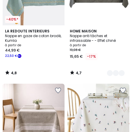
-40%*
4,8
4,7
LA REDOUTE INTERIEURS
3
HOME MAISON
/ 5
/ 5
Nappe en gaze de coton brodé,
Nappe anti tâches et
Couleurs
Kumla
infroissable - - Effet chiné
à partir de
à partir de
44,99 €
19,08 €
22,50 €
15,65 €
-17%
4,8
4,7
/
/
5
5