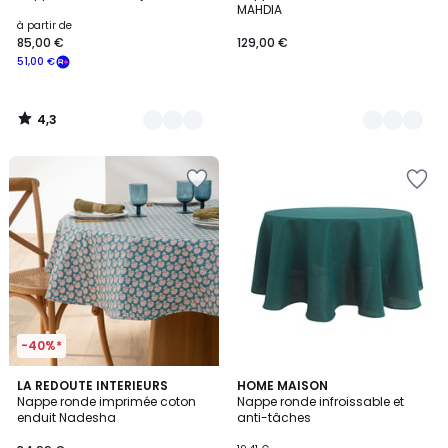
MAHDIA
à partir de
85,00 €
129,00 €
51,00 €
4,3
/
5
-40%*
4,8
4,5
LA REDOUTE INTERIEURS
4
HOME MAISON
/ 5
/ 5
Nappe ronde imprimée coton
Nappe ronde infroissable et
Couleurs
enduit Nadesha
anti-tâches