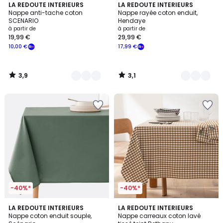
3,9
3,1
12
LA REDOUTE INTERIEURS
3
LA REDOUTE INTERIEURS
/ 5
/
Nappe anti-tache coton
Nappe rayée coton enduit,
Couleurs
Couleurs
5
SCENARIO
Hendaye
à partir de
à partir de
19,99 €
29,99 €
10,00 €
17,99 €
3,9
3,1
/
/
5
5
-40%*
-40%*
3,3
4,9
8
LA REDOUTE INTERIEURS
5
LA REDOUTE INTERIEURS
/ 5
/ 5
Nappe coton enduit souple,
Nappe carreaux coton lavé
Couleurs
Couleurs