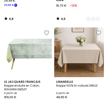
34,99 €
19,41 €
20,99 €
16,70 €
-13%
4,8
4,5
/
/
5
5
4
3
LE JACQUARD FRANCAIS
LINANDELLE
/
Nappe enduite en Coton,
Nappe 100% lin naturel LINELLE
Couleurs
5
WAGARA ENDUIT
à partir de
à partir de
159,00 €
48,90 €