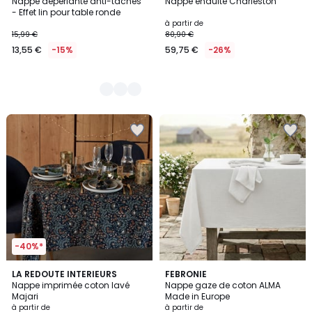
Nappe déperlante anti-taches
Nappe enduite Charleston
Couleurs
- Effet lin pour table ronde
à partir de
15,99 €
80,90 €
13,55 €
-15%
59,75 €
-26%
-40%*
4,6
LA REDOUTE INTERIEURS
3
FEBRONIE
/ 5
Nappe imprimée coton lavé
Nappe gaze de coton ALMA
Couleurs
Majari
Made in Europe
à partir de
à partir de