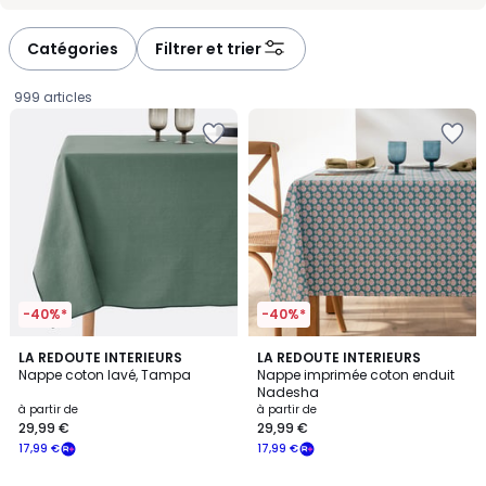
-
-
défiler
défiler
à
à
Catégories
Filtrer et trier
gauche
droite
999 articles
-40%*
-40%*
4,6
4,7
5
LA REDOUTE INTERIEURS
LA REDOUTE INTERIEURS
/ 5
/ 5
Nappe coton lavé, Tampa
Nappe imprimée coton enduit
Couleurs
Nadesha
Prix
à partir de
à partir de
29,99 €
29,99 €
à
17,99 €
17,99 €
partir
de