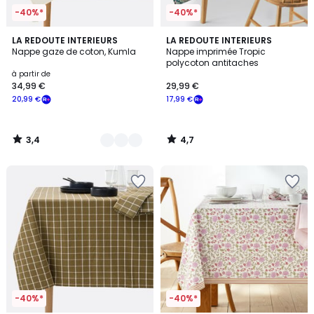
-40%*
-40%*
3,4
4,7
3
LA REDOUTE INTERIEURS
LA REDOUTE INTERIEURS
/ 5
/ 5
Nappe gaze de coton, Kumla
Nappe imprimée Tropic
Couleurs
polycoton antitaches
à partir de
34,99 €
29,99 €
20,99 €
17,99 €
3,4
4,7
/
/
5
5
-40%*
-40%*