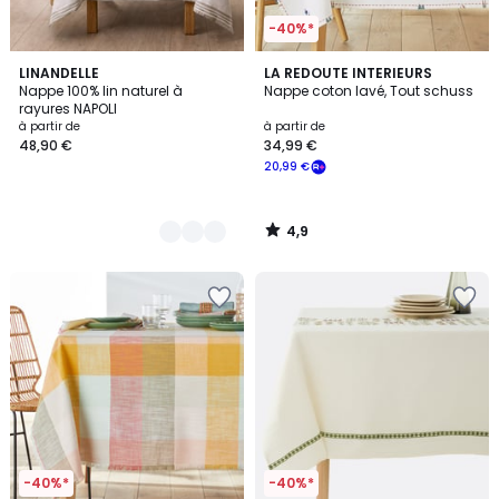
-40%*
4,9
4
LINANDELLE
LA REDOUTE INTERIEURS
/ 5
Nappe 100% lin naturel à
Nappe coton lavé, Tout schuss
Couleurs
rayures NAPOLI
à partir de
à partir de
48,90 €
34,99 €
20,99 €
4,9
/
5
-40%*
-40%*