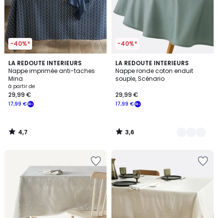
-40%*
-40%*
4,7
3,6
LA REDOUTE INTERIEURS
8
LA REDOUTE INTERIEURS
/ 5
/ 5
Nappe imprimée anti-taches
Nappe ronde coton enduit
Couleurs
Mina
souple, Scénario
à partir de
29,99 €
29,99 €
17,99 €
17,99 €
4,7
3,6
/
/
5
5