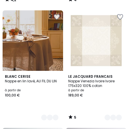
/
/
5
5
5
4
BLANC CERISE
2
LE JACQUARD FRANCAIS
/
Nappe en lin lavé, AU FIL DU LIN
Nappe Venezia Ivoire Ivoire
Couleurs
Couleurs
5
175x320 100% coton
à partir de
à partir de
100,00 €
189,00 €
5
/
5