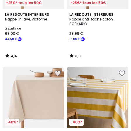
-25€* tous les 50€
-25€* tous les 50€
4,4
3,9
LA REDOUTE INTERIEURS
LA REDOUTE INTERIEURS
/ 5
/ 5
Nappe lin lavé, Victorine
Nappe anti-tache coton
SCENARIO
à partir de
69,00 €
29,99 €
34,50 €
15,00 €
4,4
3,9
/
/
5
5
-40%*
-40%*