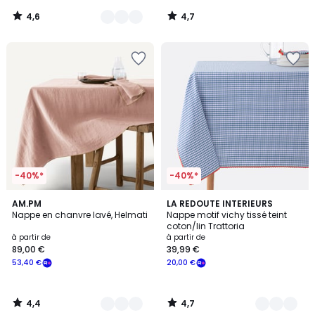
29,99
4,6
4,7
€
/
/
5
5
souscrivez
à
notre
programme
pour
payer
à
la
place
17,99
€.
-40%*
-40%*
4,4
4,7
3
AM.PM
5
LA REDOUTE INTERIEURS
/ 5
/ 5
Nappe en chanvre lavé, Helmati
Nappe motif vichy tissé teint
Couleurs
Couleurs
coton/lin Trattoria
à partir de
à partir de
89,00 €
39,99 €
53,40 €
20,00 €
4,4
4,7
/
/