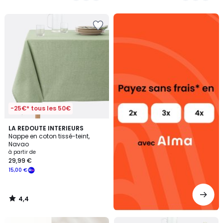
5
5
Alma
payez
sans
frais
-25€* tous les 50€
4,4
LA REDOUTE INTERIEURS
/ 5
Nappe en coton tissé-teint,
Navao
à partir de
29,99 €
15,00 €
4,4
/
5