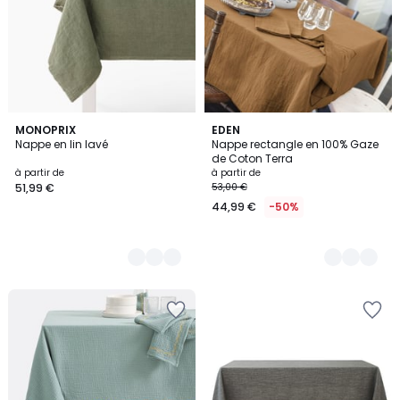
4
MONOPRIX
18
EDEN
Nappe en lin lavé
Nappe rectangle en 100% Gaze
Couleurs
Couleurs
de Coton Terra
à partir de
à partir de
51,99 €
53,00 €
44,99 €
-50%