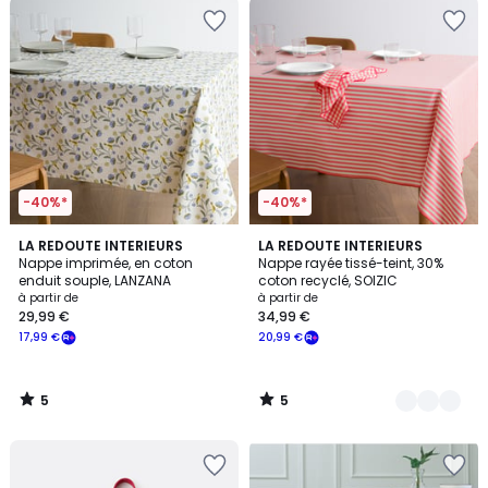
-40%*
-40%*
5
5
LA REDOUTE INTERIEURS
4
LA REDOUTE INTERIEURS
/
/
Nappe imprimée, en coton
Nappe rayée tissé-teint, 30%
Couleurs
5
5
enduit souple, LANZANA
coton recyclé, SOIZIC
à partir de
à partir de
29,99 €
34,99 €
17,99 €
20,99 €
5
5
/
/
5
5