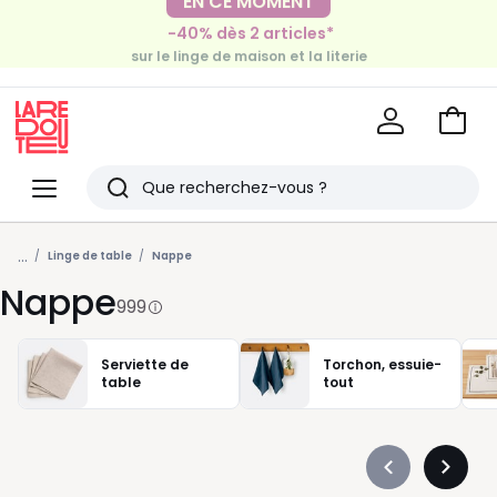
EN CE MOMENT
-40% dès 2 articles*
-30€ tous les 100€*
sur le linge de maison et la literie
sur le meuble & la déco
Voir
mon
La
panie
Redoute
Menu
Rechercher
Derniers
...
articles
Linge de table
Nappe
Nappe
vus
999
Serviette de
Torchon, essuie-
table
tout
Précédent
Suivan