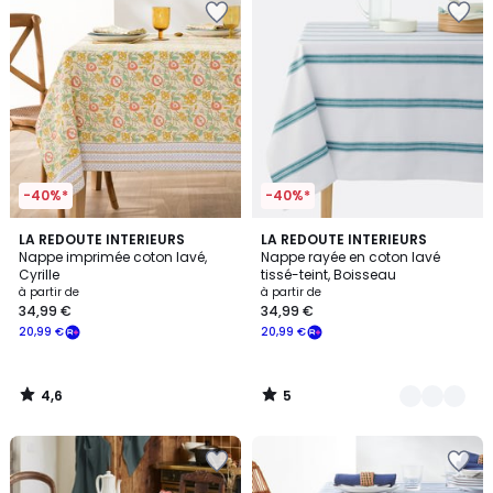
-40%*
-40%*
4,6
5
LA REDOUTE INTERIEURS
2
LA REDOUTE INTERIEURS
/ 5
/
Nappe imprimée coton lavé,
Nappe rayée en coton lavé
Couleurs
5
Cyrille
tissé-teint, Boisseau
à partir de
à partir de
34,99 €
34,99 €
20,99 €
20,99 €
4,6
5
/
/
5
5