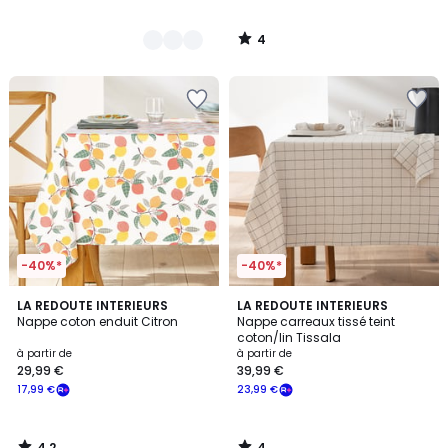
4
/
5
-40%*
-40%*
4,2
4
LA REDOUTE INTERIEURS
LA REDOUTE INTERIEURS
/ 5
/
Nappe coton enduit Citron
Nappe carreaux tissé teint
5
coton/lin Tissala
à partir de
à partir de
29,99 €
39,99 €
17,99 €
23,99 €
4,2
4