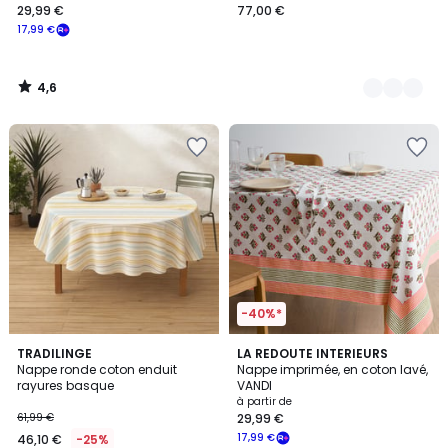
29,99 €
77,00 €
17,99 €
4,6
/
5
-40%*
5
TRADILINGE
LA REDOUTE INTERIEURS
/
Nappe ronde coton enduit
Nappe imprimée, en coton lavé,
5
rayures basque
VANDI
à partir de
61,99 €
29,99 €
17,99 €
46,10 €
-25%