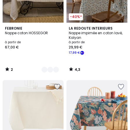
-40%*
2
4,3
7
FEBRONIE
LA REDOUTE INTERIEURS
/
/ 5
Nappe coton HOSSEGOR
Nappe impimée en coton lavé,
Couleurs
5
Kalyan
à partir de
à partir de
67,00 €
29,99 €
17,99 €
2
4,3
/
/
5
5