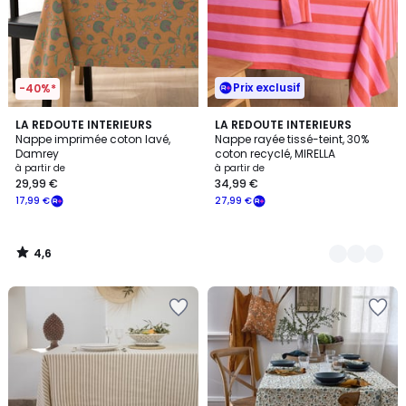
Prix exclusif
-40%*
4,6
LA REDOUTE INTERIEURS
2
LA REDOUTE INTERIEURS
/ 5
Nappe imprimée coton lavé,
Nappe rayée tissé-teint, 30%
Couleurs
Damrey
coton recyclé, MIRELLA
à partir de
à partir de
29,99 €
34,99 €
17,99 €
27,99 €
4,6
/
5