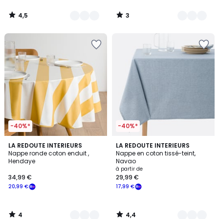
4,5
3
/
/
5
5
-40%*
-40%*
4
4,4
3
LA REDOUTE INTERIEURS
3
LA REDOUTE INTERIEURS
/
/ 5
Nappe ronde coton enduit ,
Nappe en coton tissé-teint,
Couleurs
Couleurs
5
Hendaye
Navao
à partir de
34,99 €
29,99 €
20,99 €
17,99 €
4
4,4
/
/