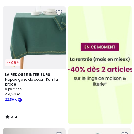
5
5
-40%*
4,4
LA REDOUTE INTERIEURS
/ 5
Nappe gaze de coton, Kumla
brodé
à partir de
44,99 €
22,50 €
4,4
/
5