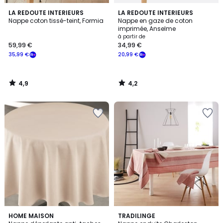
4,9
4,2
LA REDOUTE INTERIEURS
LA REDOUTE INTERIEURS
/ 5
/ 5
Nappe coton tissé-teint, Formia
Nappe en gaze de coton
imprimée, Anselme
à partir de
59,99 €
34,99 €
35,99 €
20,99 €
4,9
4,2
/
/
5
5
8
HOME MAISON
TRADILINGE